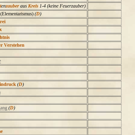
t
en
zauber
aus
Kreis
1-4 (keine Feuerzauber)
(Elementarismus)
(
D
)
rei
x
htnis
r Verstehen
e
Eindruck
(
D
)
n
gang
(
D
)
me