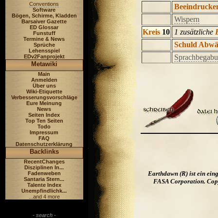
Conventions
Beeindrucke
Software
Bögen, Schirme, Kladden
Wispern
Barsaiver Gazette
ED Glossar
Kreis
10
1 zusätzliche
Funstuff
Termine & News
Schuld Abwä
Sprüche
Lehensspiel
Sprachbegab
EDv2Fanprojekt
Metawiki
Main
Anmelden
Über uns
Wiki-Etiquette
Verbesserungsvorschläge
Eure Meinung
News
Seiten Index
Top Ten Seiten
Todo
Impressum
FAQ
Datenschutzerklärung
Backlinks
RecentChanges
Disziplinen In...
Earthdawn (R) ist ein ei
Fadenweben
Santaria Stern...
FASA Corporation. Copyr
Talente Index
Unempfindlichk...
...and 4 more
- search -