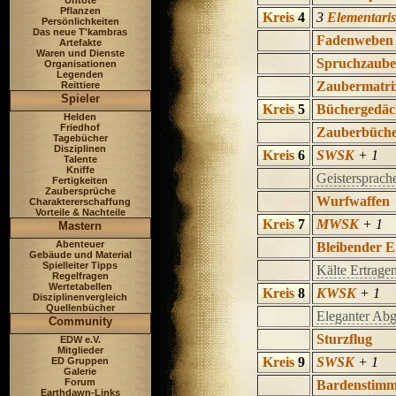
Untote
Pflanzen
Kreis
4
3
Elementaris
Persönlichkeiten
Das neue T'kambras
Fadenweben
Artefakte
Waren und Dienste
Spruchzaube
Organisationen
Legenden
Zaubermatri
Reittiere
Spieler
Kreis
5
Büchergedäc
Helden
Friedhof
Zauberbüche
Tagebücher
Disziplinen
Kreis
6
SWSK
+ 1
Talente
Kniffe
Geistersprach
Fertigkeiten
Zaubersprüche
Wurfwaffen
Charaktererschaffung
Vorteile & Nachteile
Kreis
7
MWSK
+ 1
Mastern
Abenteuer
Bleibender 
Gebäude und Material
Spielleiter Tipps
Kälte Ertrage
Regelfragen
Wertetabellen
Kreis
8
KWSK
+ 1
Disziplinenvergleich
Quellenbücher
Eleganter Ab
Community
Sturzflug
EDW e.V.
Mitglieder
Kreis
9
SWSK
+ 1
ED Gruppen
Galerie
Forum
Bardenstim
Earthdawn-Links