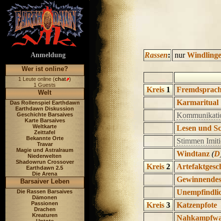
Rassen
:
nur
Windling
Anmeldung
Wer ist online?
1 Leute online (
chat
)
1 Guests
Kreis
1
Fremdsprac
Welt
Karmaritual
Das Rollenspiel Earthdawn
Earthdawn Diskussion
Kommunikatio
Geschichte Barsaives
Karte Barsaives
Weltkarte
Lesen und S
Zeittafel
Bekannte Orte
Stimmen Imiti
Travar
Magie und Astralraum
Windtanz
(
D
Niederwelten
Shadowrun Crossover
Kreis
2
Artefaktgesc
Earthdawn 2.5
Die Arena
Gewinnendes
Barsaiver Leben
Unempfindlic
Die Rassen Barsaives
Dämonen
Passionen
Kreis
3
Katzenpfote
Drachen
Kreaturen
Nahkampfwa