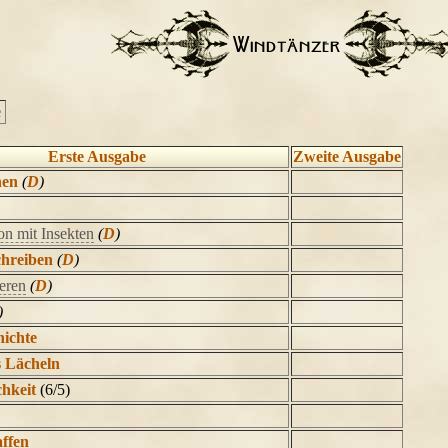
e
Erste Ausgabe
Zweite Ausgabe
hen
(
D
)
n mit Insekten
(
D
)
chreiben
(
D
)
eren
(
D
)
)
hichte
 Lächeln
hkeit
(6/5)
ffen