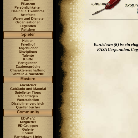
Untote
Pflanzen
Persönlichkeiten
Das neue T'kambras
Artefakte
Waren und Dienste
Organisationen
Legenden
Reittiere
Spieler
Helden
Earthdawn (R) ist ein ei
Friedhof
Tagebücher
FASA Corporation. Copyr
Disziplinen
Talente
Kniffe
Fertigkeiten
Zaubersprüche
Charaktererschaffung
Vorteile & Nachteile
Mastern
Abenteuer
Gebäude und Material
Spielleiter Tipps
Regelfragen
Wertetabellen
Disziplinenvergleich
Quellenbücher
Community
EDW e.V.
Mitglieder
ED Gruppen
Galerie
Forum
Earthdawn-Links