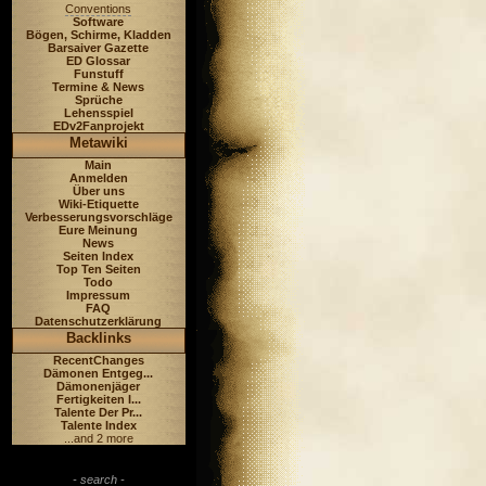
Conventions
Software
Bögen, Schirme, Kladden
Barsaiver Gazette
ED Glossar
Funstuff
Termine & News
Sprüche
Lehensspiel
EDv2Fanprojekt
Metawiki
Main
Anmelden
Über uns
Wiki-Etiquette
Verbesserungsvorschläge
Eure Meinung
News
Seiten Index
Top Ten Seiten
Todo
Impressum
FAQ
Datenschutzerklärung
Backlinks
RecentChanges
Dämonen Entgeg...
Dämonenjäger
Fertigkeiten I...
Talente Der Pr...
Talente Index
...and 2 more
- search -