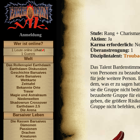
Stufe:
Rang + Charismas
Anmeldung
Aktion:
Ja
Wer ist online?
Karma erforderlich:
Ne
Überanstrengung:
1
1 Leute online (
chat
)
1 Guests
Disziplintalent:
Trouba
Welt
Das Rollenspiel Earthdawn
Das Talent Bardenstimme
Earthdawn Diskussion
von Personen zu bezaube
Geschichte Barsaives
Karte Barsaives
für jede weitere Person.
Weltkarte
dem, was er zu sagen hat,
Zeittafel
Bekannte Orte
sie die Gruppe nicht bed
Travar
bezauberte Gruppe für ei
Magie und Astralraum
Niederwelten
geben, die größere Risike
Shadowrun Crossover
Gruppe nicht befehlen, 
Earthdawn 2.5
Die Arena
Barsaiver Leben
Die Rassen Barsaives
Dämonen
Passionen
Drachen
Kreaturen