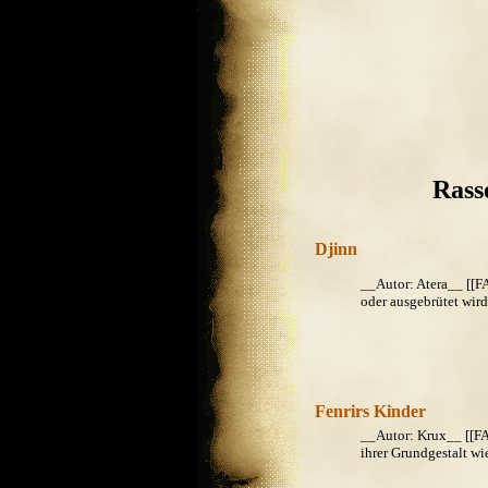
Rass
Djinn
__Autor: Atera__ [[F
oder ausgebrütet wird.
Fenrirs Kinder
__Autor: Krux__ [[FA
ihrer Grundgestalt wi