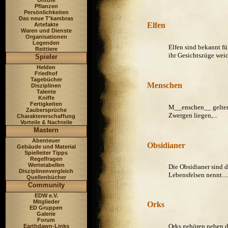
Untote
Pflanzen
Persönlichkeiten
Das neue T'kambras
Elfen
Artefakte
Waren und Dienste
Organisationen
Legenden
Elfen sind bekannt fü
Reittiere
ihr Gesichtszüge weic
Spieler
Helden
Friedhof
Tagebücher
Menschen
Disziplinen
Talente
Kniffe
Fertigkeiten
M__enschen__ gelten 
Zaubersprüche
Zwergen liegen,...
Charaktererschaffung
Vorteile & Nachteile
Mastern
Abenteuer
Obsidianer
Gebäude und Material
Spielleiter Tipps
Regelfragen
Wertetabellen
Die Obsidianer sind d
Disziplinenvergleich
Lebensfelsen nennt....
Quellenbücher
Community
EDW e.V.
Mitglieder
Orks
ED Gruppen
Galerie
Forum
Orks gehören neben d
Earthdawn-Links