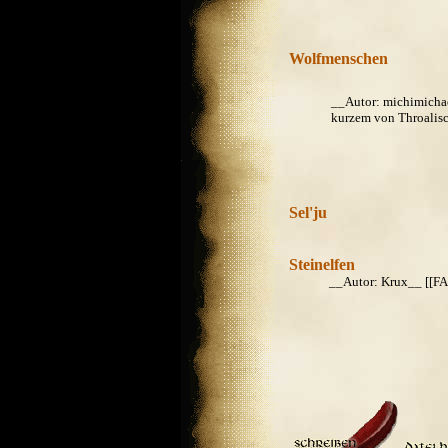
Wolfmenschen
__Autor: michimicha
kurzem von Throalisc
Sel'ju
Steinelfen
__Autor: Krux__ [[FA