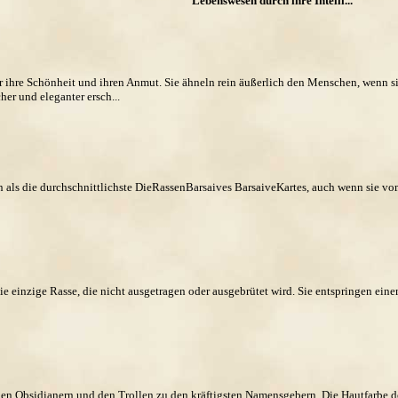
Lebenswesen durch ihre Intelli...
r ihre Schönheit und ihren Anmut. Sie ähneln rein äußerlich den Menschen, wenn s
her und eleganter ersch...
als die durchschnittlichste DieRassenBarsaives BarsaiveKartes, auch wenn sie vo
ie einzige Rasse, die nicht ausgetragen oder ausgebrütet wird. Sie entspringen ein
en Obsidianern und den Trollen zu den kräftigsten Namensgebern. Die Hautfarbe der