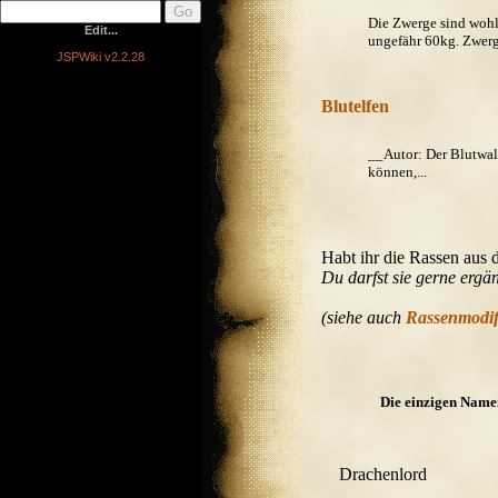
Die Zwerge sind wohl
Edit...
ungefähr 60kg. Zwerge
JSPWiki v2.2.28
Blutelfen
__Autor: Der Blutwal
können,...
Habt ihr die Rassen aus 
Du darfst sie gerne ergän
(siehe auch
Rassenmodif
Die einzigen Namen
Drachenlord