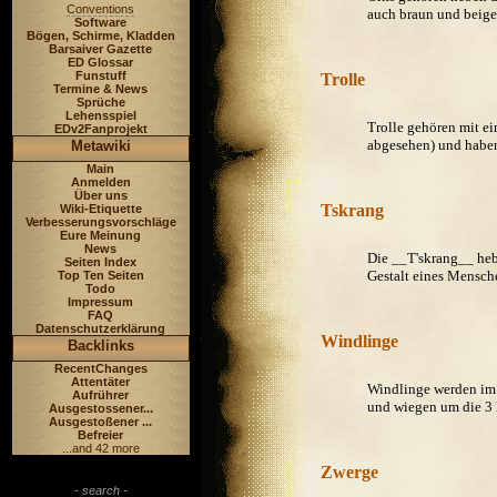
Conventions
auch braun und beige i
Software
Bögen, Schirme, Kladden
Barsaiver Gazette
ED Glossar
Funstuff
Trolle
Termine & News
Sprüche
Lehensspiel
Trolle gehören mit e
EDv2Fanprojekt
abgesehen) und haben 
Metawiki
Main
Anmelden
Über uns
Tskrang
Wiki-Etiquette
Verbesserungsvorschläge
Eure Meinung
News
Die __T'skrang__ heb
Seiten Index
Gestalt eines Mensche
Top Ten Seiten
Todo
Impressum
FAQ
Datenschutzerklärung
Windlinge
Backlinks
RecentChanges
Attentäter
Windlinge werden im 
Aufrührer
und wiegen um die 3 k
Ausgestossener...
Ausgestoßener ...
Befreier
...and 42 more
Zwerge
- search -