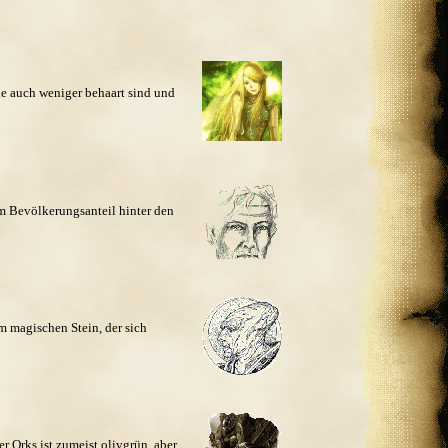
ie auch weniger behaart sind und
m Bevölkerungsanteil hinter den
em magischen Stein, der sich
 Orks ist zumeist olivgrün, aber