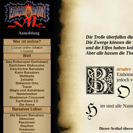
Anmeldung
Die Trolle überfallen di
Wer ist online?
Die Zwerge können die E
und die Elfen haben ke
1 Leute online (
chat
)
1 Guests
Aber alle hassen die Th
Welt
Das Rollenspiel Earthdawn
Earthdawn Diskussion
arsaive
Geschichte Barsaives
Karte Barsaives
Einhörne
Weltkarte
jedoch v
Zeittafel
Bekannte Orte
Travar
Magie und Astralraum
Niederwelten
Shadowrun Crossover
Earthdawn 2.5
Die Arena
ier sind alle Na
Barsaiver Leben
Die Rassen Barsaives
Dämonen
Passionen
Drachen
Dieser Artikel über
Kreaturen