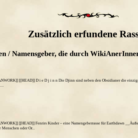
Zusätzlich erfundene Ras
en / Namensgeber, die durch WikiAnerInnen
ANWORK]] [[HEAD]] D i e D j i n n Die Djinn sind neben den Obsidianer die einzige
...
NWORK]] [[HEAD]] Fenrirs Kinder – eine Namengeberrasse für Earthdawn __Äußere
e Menschen oder Or...