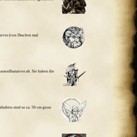
aives (von Drachen mal
assenBarsaives ab. Sie haben die
babies sind so ca. 50 cm gross