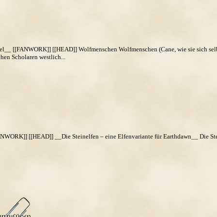
el__ [[FANWORK]] [[HEAD]] Wolfmenschen Wolfmenschen (Cane, wie sie sich selbs
hen Scholaren westlich...
NWORK]] [[HEAD]] __Die Steinelfen – eine Elfenvariante für Earthdawn__ Die Ste