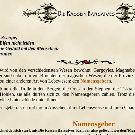
e Zwerge,
lfen nicht leiden,
ine Geduld mit den Menschen.
eraner.
wird von den verschiedensten Wesen bewohnt. Gargoyles, Magmabest
r sind dabei nur ein Bruchteil der magischen Wesen, die der Provin
on einer anderen Art von Lebewesen: den
Namensgeber
n.
b nun die Trolle in den Bergen, die Orks in den Steppen, die T'skra
Höhlen, sie alle dürfen sich zu den Namensgebern zählen. Trotz d
viele Unterschiede unter ihnen.
mensgeberrassen mit ihrem Aussehen, ihrer Lebensweise und ihren Chara
Namensgeber
schneidet sich stark mit Die Rassen Barsaives. Kann er also gelöscht werden?M