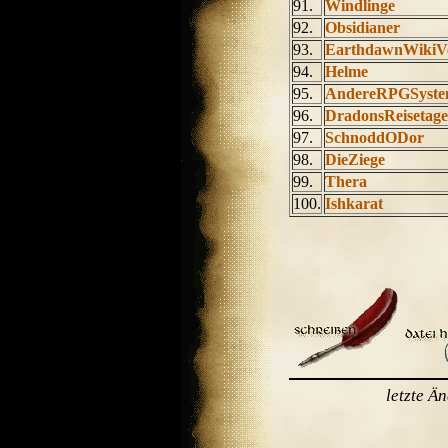
91.
Windlinge
92.
Obsidianer
93.
EarthdawnWikiVe
94.
Helme
95.
AndereRPGSyste
96.
DradonsReisetag
97.
SchnoddODor
98.
DieZiege
99.
Thera
100.
Ishkarat
letzte Ä