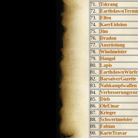
71.
Tskrang
72.
EarthdawnTermi
73.
Elfen
74.
KaerEidolon
75.
Jim
76.
Dradon
77.
Ausrüstung
78.
Windmeister
79.
Hangol
80.
Lapis
81.
EarthdawnWürfel
82.
BarsaiverGazette
83.
Nahkampfwaffen
84.
Verbesserungsvor
85.
Dieb
86.
OleEinar
87.
Krieger
88.
Schwertmeister
89.
Fabian
90.
KarteTravar