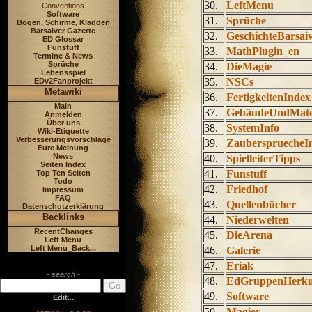
30.
LeftMenu
Conventions
Software
31.
Sprüche
Bögen, Schirme, Kladden
Barsaiver Gazette
32.
GeschichteBarsai
ED Glossar
Funstuff
33.
MathPlugin_en
Termine & News
Sprüche
34.
DieMagie
Lehensspiel
35.
NSCs
EDv2Fanprojekt
Metawiki
36.
FertigkeitenIndex
Main
37.
GebäudeUndMate
Anmelden
Über uns
38.
SystemInfo
Wiki-Etiquette
Verbesserungsvorschläge
39.
ZauberspruecheI
Eure Meinung
News
40.
SpielleiterTipps
Seiten Index
41.
Funstuff
Top Ten Seiten
Todo
42.
Friedhof
Impressum
FAQ
43.
Quellenbücher
Datenschutzerklärung
Backlinks
44.
Niederwelten
RecentChanges
45.
DieArena
Left Menu
Left Menu_Back...
46.
Galerie
47.
Eriak
- search -
48.
EdGruppenHerkun
49.
Software
Edit...
50.
Magier