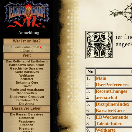
Anmeldung
ier fi
Wer ist online?
angeck
1 Leute online (
chat
)
1 Guests
Welt
Das Rollenspiel Earthdawn
Earthdawn Diskussion
Geschichte Barsaives
No
Karte Barsaives
Weltkarte
1.
Main
Zeittafel
Bekannte Orte
2.
UserPreferences
Travar
Magie und Astralraum
3.
RecentChanges
Niederwelten
Shadowrun Crossover
4.
arena-chat
Earthdawn 2.5
5.
DisziplinenIndex
Die Arena
Barsaiver Leben
6.
BarsaiveKarte
Die Rassen Barsaives
7.
EDWochenende
Dämonen
Passionen
8.
TalenteIndex
Drachen
Kreaturen
9.
Weltkarte