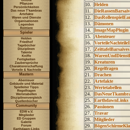
Untote
Pflanzen
10.
Helden
Persönlichkeiten
11.
DieRassenBarsaiv
Das neue T'kambras
Artefakte
12.
DasRollenspielE
Waren und Dienste
Organisationen
13.
Dämonen
Legenden
Reittiere
14.
ImageMapPlugin
Spieler
15.
Abenteuer
Helden
Friedhof
16.
VorteileNachteile
Tagebücher
17.
ZeittafelBarsaives
Disziplinen
Talente
18.
WarenUndDienstl
Kniffe
Fertigkeiten
19.
Kreaturen
Zaubersprüche
Charaktererschaffung
20.
Regelfragen
Vorteile & Nachteile
Mastern
21.
Drachen
Abenteuer
22.
Artefakte
Gebäude und Material
23.
Wertetabellen
Spielleiter Tipps
Regelfragen
24.
DasNeueTkambr
Wertetabellen
Disziplinenvergleich
25.
EarthdawnLinks
Quellenbücher
Community
26.
Passionen
EDW e.V.
27.
Travar
Mitglieder
ED Gruppen
28.
Mitglieder
Galerie
29.
BögenSchirmeKl
Forum
Earthdawn-Links