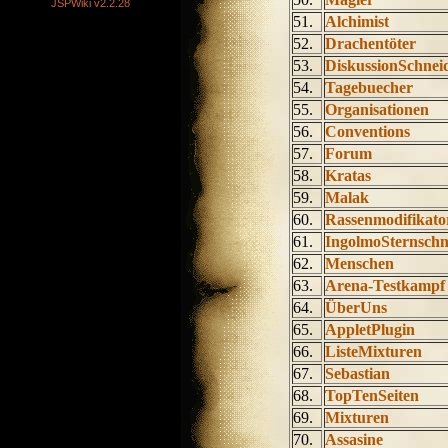
JSPWiki v2.2.28
51.
Alchimist
52.
Drachentöter
53.
DiskussionSchne
54.
Tagebuecher
55.
Organisationen
56.
Conventions
57.
Forum
58.
Kratas
59.
Malak
60.
Rassenmodifikato
61.
IngolmoSternsch
62.
Menschen
63.
Arena-Testkampf
64.
ÜberUns
65.
AppletPlugin
66.
ListeMixturen
67.
Sebastian
68.
TopTenSeiten
69.
Mixturen
70.
Assasine