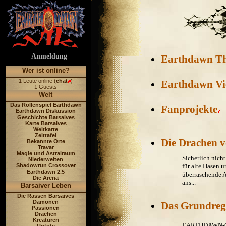
Anmeldung
Earthdawn Th
Wer ist online?
1 Leute online (
chat
)
Earthdawn Vie
1 Guests
Welt
Das Rollenspiel Earthdawn
Fanprojekte
Earthdawn Diskussion
Geschichte Barsaives
Karte Barsaives
Weltkarte
Zeittafel
Die Drachen v
Bekannte Orte
Travar
Magie und Astralraum
Sicherlich nich
Niederwelten
Shadowrun Crossover
für alte Hasen u
Earthdawn 2.5
überraschende A
Die Arena
ans...
Barsaiver Leben
Die Rassen Barsaives
Dämonen
Das Grundreg
Passionen
Drachen
Kreaturen
EARTHDAWN-G