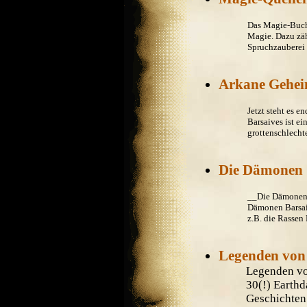
Das Magie-Buch 
Magie. Dazu zä
Spruchzauberei 
Arkane Gehei
Jetzt steht es 
Barsaives ist ei
grottenschlechte
Die Dämonen
__Die Dämonen__
Dämonen Barsai
z.B. die Rassen B
Legenden von
Legenden vo
30(!) Earth
Geschichten