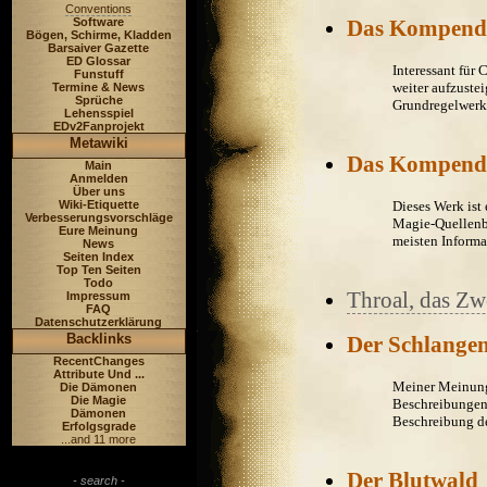
Conventions
Software
Das Kompen
Bögen, Schirme, Kladden
Barsaiver Gazette
ED Glossar
Interessant für 
Funstuff
weiter aufzuste
Termine & News
Sprüche
Grundregelwerk 
Lehensspiel
EDv2Fanprojekt
Metawiki
Das Kompend
Main
Anmelden
Über uns
Wiki-Etiquette
Dieses Werk is
Verbesserungsvorschläge
Magie-Quellenb
Eure Meinung
meisten Informat
News
Seiten Index
Top Ten Seiten
Todo
Throal, das Zw
Impressum
FAQ
Datenschutzerklärung
Backlinks
Der Schlangen
RecentChanges
Attribute Und ...
Meiner Meinung 
Die Dämonen
Die Magie
Beschreibungen 
Dämonen
Beschreibung de
Erfolgsgrade
...and 11 more
Der Blutwald
- search -