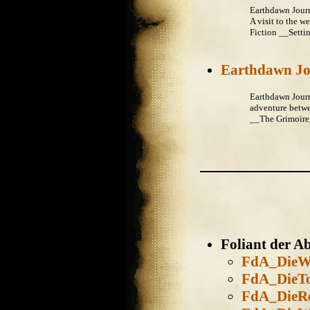
Earthdawn Jour
A visit to the
Fiction __Setti
Earthdawn Jo
Earthdawn Jour
adventure betwe
__The Grimoire__
Foliant der A
FdA_DieWo
FdA_DieTo
FdA_DieRe