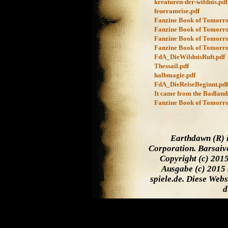
kreaturen-der-wildnis.pdf
feuerameise.pdf
Fanzine Book of Tomorrow
Fanzine Book of Tomorrow 
Fanzine Book of Tomorrow
Fanzine Book of Tomorrow 
FdA_DieWildnisRuft.pdf
Thessail.pdf
halbmagie.pdf
FdA_DieReiseBeginnt.pdf
It came from the Badland
Fanzine Book of Tomorrow
Earthdawn (R) 
Corporation. Barsaiv
Copyright (c) 201
Ausgabe (c) 2015 
spiele.de. Diese Web
d