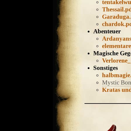
tentakelw
Thessail.p
Garaduga.
chardok.p
Abenteuer
Ardanyan
elementare
Magische Geg
Verlorene
Sonstiges
halbmagie
Mystic Bon
Kratas und