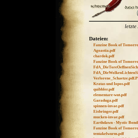
letzt
Dateien:
Fanzine Book of Tomorrow
Agoastia.pdf
chardok.pdf
Fanzine Book of Tomorrow
FdA_DieToreOeffnenSich
FdA_DieWolkenLichtenSi
Verlorene_Schaetze.pdf.
Kratas und Iopos.pdf
quibbler.pdf
elementare-wut.pdf
Garaduga.pdf
spinnen-invae.pdf
Eisbringer.pdf
mucken-invae.pdf
Earthdawn - Mystic Bond
Fanzine Book of Tomorrow
tentakelwurm.pdf