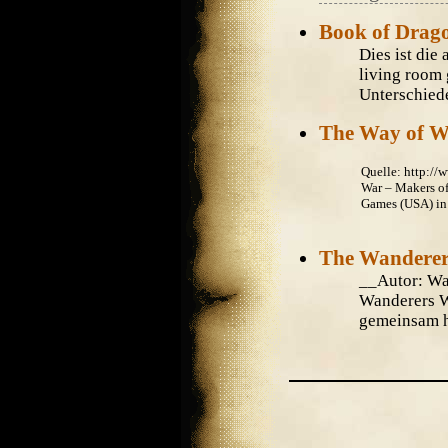
Book of Drag
Dies ist di
living room 
Unterschiede.
The Way of W
Quelle: http://
War – Makers o
Games (USA) in 
The Wandere
__Autor: W
Wanderers Wa
gemeinsam ha