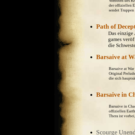
Vorboten des Kri
der offiziellen
sendet Truppen 
Path of Decep
Das einzige
games veröff
die Schweste
Barsaive at W
Barsaive at War
Original Prelude
die sich hauptsä
Barsaive in C
Barsaive in Chaos
offiziellen Ear
Thera ist vorbei,
Scourge Unen