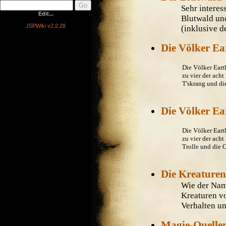
Sehr interes
Edit...
Blutwald und
JSPWiki v2.2.28
(inklusive d
Die Völker E
Die Völker Eart
zu vier der ach
T'skrang und die
Die Völker E
Die Völker Eart
zu vier der ach
Trolle und die O
Die Kreaturen
Wie der Name
Kreaturen vo
Verhalten un
Magie-Quelle