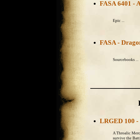
FASA 6401 - 
Epic ...
FASA - Drago
Sourcebooks ...
LRGED 100 - 
A Throalic Merc
survive the Batt