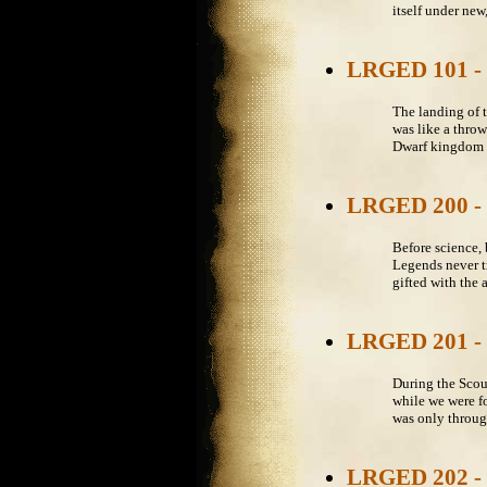
itself under new,
LRGED 101 - 
The landing of 
was like a throw
Dwarf kingdom of
LRGED 200 - 
Before science, 
Legends never tr
gifted with the a
LRGED 201 - 
During the Scou
while we were fo
was only through
LRGED 202 - 