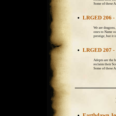
Some of these Ad
LRGED 206 - 
We are dragons, 
ones to Name our
prestige, but it 
LRGED 207 -
Adepts are the h
reclaim their S
Some of these Ad
Earthdawn Jo