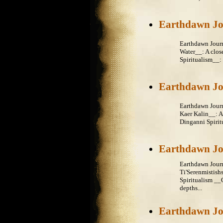
Earthdawn Jo
Earthdawn Jour
Water__: A clos
Spiritualism__: 
Earthdawn Jo
Earthdawn Jour
Kaer Kalin__: A
Dinganni Spirit
Earthdawn Jo
Earthdawn Journ
Ti'Serenmistish
Spiritualism __
depths...
Earthdawn Jo