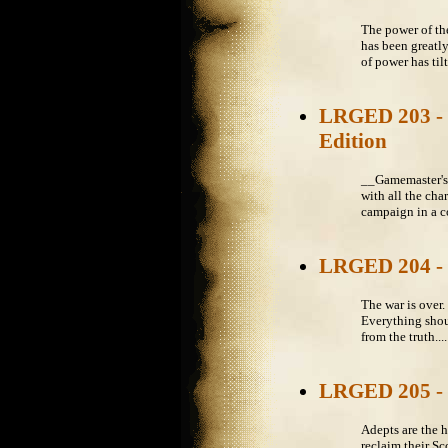
The power of th
has been greatly
of power has tilt
LRGED 203 - 
Edition
__Gamemaster's
with all the cha
campaign in a co
LRGED 204 - 
The war is over
Everything shoul
from the truth....
LRGED 205 -
Adepts are the 
reclaim their S