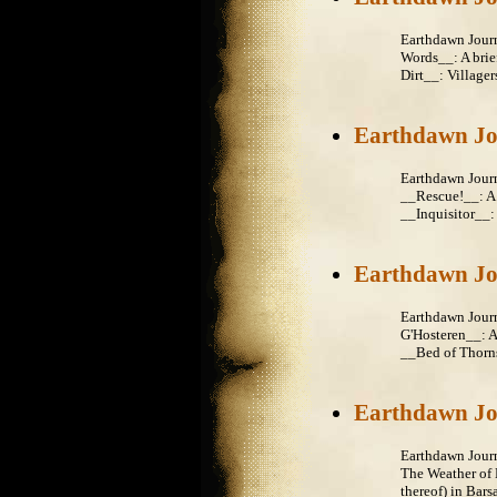
Earthdawn Jour
Words__: A brie
Dirt__: Villager
Earthdawn Jo
Earthdawn Jour
__Rescue!__: A 
__Inquisitor__:
Earthdawn Jo
Earthdawn Jour
G'Hosteren__: A
__Bed of Thorns_
Earthdawn Jo
Earthdawn Jour
The Weather of 
thereof) in Bars