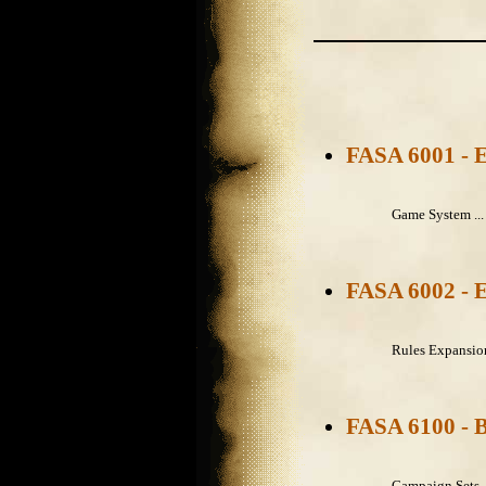
FASA 6001 - 
Game System ...
FASA 6002 - 
Rules Expansion
FASA 6100 - 
Campaign Sets .