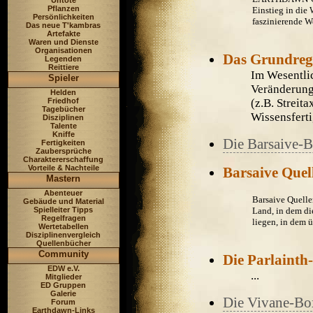
Untote
Pflanzen
Einstieg in die 
Persönlichkeiten
faszinierende W
Das neue T'kambras
Artefakte
Waren und Dienste
Organisationen
Das Grundreg
Legenden
Reittiere
Im Wesentlic
Spieler
Veränderung
Helden
Friedhof
(z.B. Streita
Tagebücher
Wissensferti
Disziplinen
Talente
Kniffe
Die Barsaive-
Fertigkeiten
Zaubersprüche
Charaktererschaffung
Vorteile & Nachteile
Barsaive Que
Mastern
Abenteuer
Barsaive Quelle
Gebäude und Material
Spielleiter Tipps
Land, in dem di
Regelfragen
liegen, in dem ü
Wertetabellen
Disziplinenvergleich
Quellenbücher
Community
Die Parlainth
EDW e.V.
...
Mitglieder
ED Gruppen
Galerie
Die Vivane-Bo
Forum
Earthdawn-Links