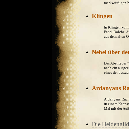
merkwürdigen Kr
Klingen
In Klingen kom
Fahd, Dolche, d
aus dem alten O
Nebel über d
Das Abenteuer 
nach ein ausgez
eines der bestau
Ardanyans R
Ardanyans Rache 
in einem Kaer s
Mal mit der Auß
Die Heldengild