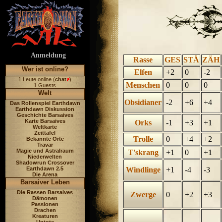
Anmeldung
Rasse
GES
STÄ
ZÄH
Wer ist online?
Elfen
+2
0
-2
1 Leute online (
chat
)
Menschen
0
0
0
1 Guests
Welt
Obsidianer
-2
+6
+4
Das Rollenspiel Earthdawn
Earthdawn Diskussion
Geschichte Barsaives
Karte Barsaives
Orks
-1
+3
+1
Weltkarte
Zeittafel
Trolle
0
+4
+2
Bekannte Orte
Travar
Magie und Astralraum
T'skrang
+1
0
+1
Niederwelten
Shadowrun Crossover
Earthdawn 2.5
Windlinge
+1
-4
-3
Die Arena
Barsaiver Leben
Die Rassen Barsaives
Zwerge
0
+2
+3
Dämonen
Passionen
Drachen
Kreaturen