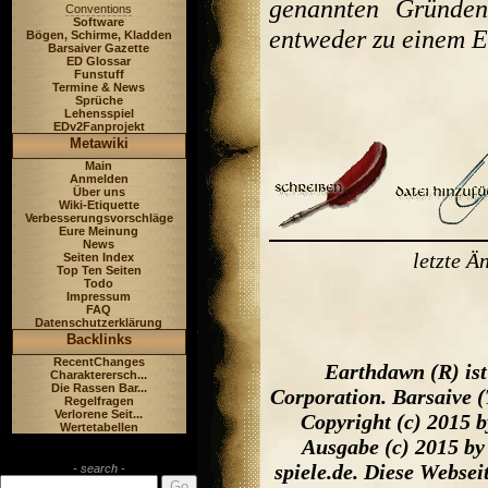
genannten Gründen
Conventions
Software
entweder zu einem E
Bögen, Schirme, Kladden
Barsaiver Gazette
ED Glossar
Funstuff
Termine & News
Sprüche
Lehensspiel
EDv2Fanprojekt
Metawiki
Main
Anmelden
Über uns
Wiki-Etiquette
Verbesserungsvorschläge
Eure Meinung
News
letzte 
Seiten Index
Top Ten Seiten
Todo
Impressum
FAQ
Datenschutzerklärung
Backlinks
RecentChanges
Earthdawn (R) is
Charakterersch...
Die Rassen Bar...
Corporation. Barsaive 
Regelfragen
Verlorene Seit...
Copyright (c) 2015 
Wertetabellen
Ausgabe (c) 2015 by
spiele.de. Diese Webse
- search -