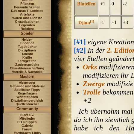
Untote
Blutelfen
+1
0
-2
Pflanzen
Persönlichkeiten
Das neue T'kambras
Artefakte
Waren und Dienste
[1]
Organisationen
-1
+1
+3
Djinn
Legenden
Reittiere
Spieler
Helden
[#1]
eigene Kreation
Friedhof
Tagebücher
[#2]
In der
2. Editio
Disziplinen
Talente
vier Stellen geänder
Kniffe
Fertigkeiten
Zaubersprüche
Orks
modifiziere
Charaktererschaffung
Vorteile & Nachteile
modifizieren ihr 
Mastern
Zwerge
modifizie
Abenteuer
Gebäude und Material
Spielleiter Tipps
Trolle
bekommen n
Regelfragen
Wertetabellen
+2
Disziplinenvergleich
Quellenbücher
Community
Ich übernahm mal
EDW e.V.
da ich ihn ziemlich 
Mitglieder
ED Gruppen
Galerie
habe ich den Hal
Forum
Earthdawn-Links