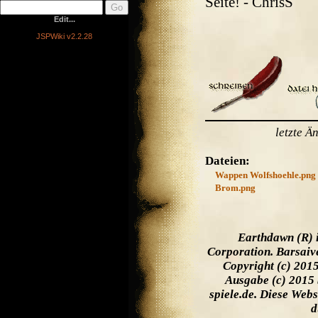
Seite! - ChrisS
Edit...
JSPWiki v2.2.28
letzte 
Dateien:
Wappen Wolfshoehle.png
Brom.png
Earthdawn (R) 
Corporation. Barsaiv
Copyright (c) 201
Ausgabe (c) 2015 
spiele.de. Diese Web
d