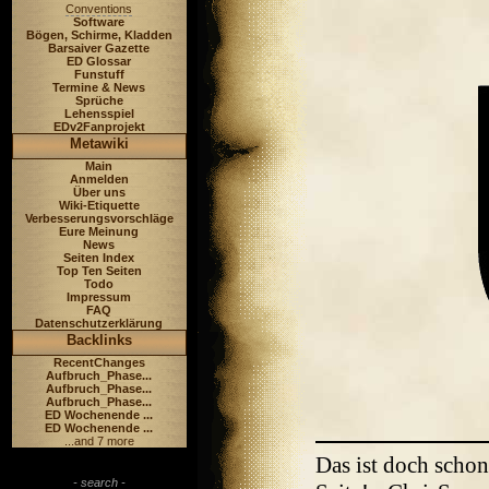
Conventions
Software
Bögen, Schirme, Kladden
Barsaiver Gazette
ED Glossar
Funstuff
Termine & News
Sprüche
Lehensspiel
EDv2Fanprojekt
Metawiki
Main
Anmelden
Über uns
Wiki-Etiquette
Verbesserungsvorschläge
Eure Meinung
News
Seiten Index
Top Ten Seiten
Todo
Impressum
FAQ
Datenschutzerklärung
Backlinks
RecentChanges
Aufbruch_Phase...
Aufbruch_Phase...
Aufbruch_Phase...
ED Wochenende ...
ED Wochenende ...
...and 7 more
Das ist doch schon
- search -