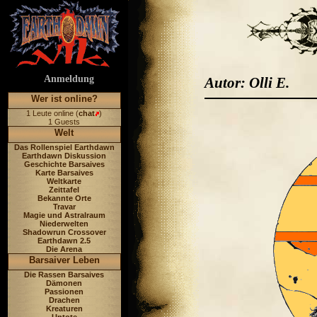
Anmeldung
Autor: Olli E.
Wer ist online?
1 Leute online (
chat
)
1 Guests
Welt
Das Rollenspiel Earthdawn
Earthdawn Diskussion
Geschichte Barsaives
Karte Barsaives
Weltkarte
Zeittafel
Bekannte Orte
Travar
Magie und Astralraum
Niederwelten
Shadowrun Crossover
Earthdawn 2.5
Die Arena
Barsaiver Leben
Die Rassen Barsaives
Dämonen
Passionen
Drachen
Kreaturen