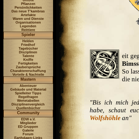
Untote
Pflanzen
Persönlichkeiten
Das neue T'kambras
Artefakte
Waren und Dienste
Organisationen
Legenden
Reittiere
Spieler
Helden
Friedhof
Tagebücher
Disziplinen
eit ge
Talente
Kniffe
Bimss
Fertigkeiten
Zaubersprüche
So las
Charaktererschaffung
Vorteile & Nachteile
die ni
Mastern
Abenteuer
Gebäude und Material
Spielleiter Tipps
Regelfragen
Wertetabellen
"Bis ich mich je
Disziplinenvergleich
Quellenbücher
habe, schaut eu
Community
Wolfshöhle
an"
EDW e.V.
Mitglieder
ED Gruppen
Galerie
Forum
Earthdawn-Links