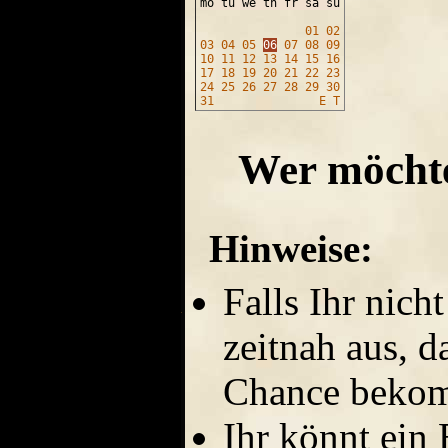
mo tu we th fr sa su
01
02
03
04
05
06
07
08
09
10
11
12
13
14
15
16
17
18
19
20
21
22
23
24
25
26
27
28
29
30
31
E
T
Wer möchte
Hinweise:
Falls Ihr nich
zeitnah aus, d
Chance beko
Ihr könnt ein