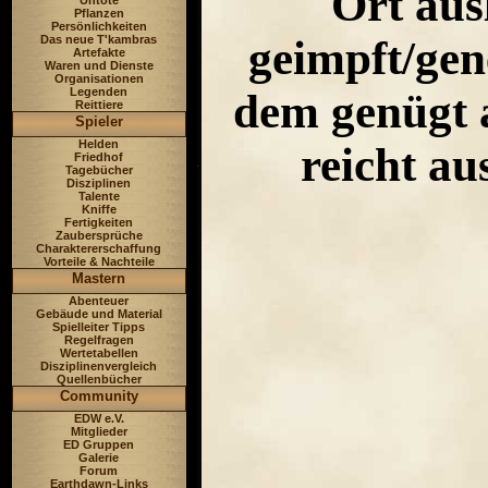
Ort aus
Untote
Pflanzen
Persönlichkeiten
Das neue T'kambras
geimpft/gene
Artefakte
Waren und Dienste
Organisationen
Legenden
dem genügt a
Reittiere
Spieler
Helden
reicht au
Friedhof
Tagebücher
Disziplinen
Talente
Kniffe
Fertigkeiten
Zaubersprüche
Charaktererschaffung
Vorteile & Nachteile
Mastern
Abenteuer
Gebäude und Material
Spielleiter Tipps
Regelfragen
Wertetabellen
Disziplinenvergleich
Quellenbücher
Community
EDW e.V.
Mitglieder
ED Gruppen
Galerie
Forum
Earthdawn-Links