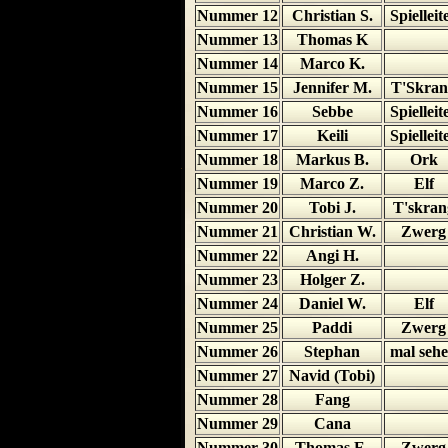
Nummer 12
Christian S.
Spielleit
Nummer 13
Thomas K
Nummer 14
Marco K.
Nummer 15
Jennifer M.
T'Skran
Nummer 16
Sebbe
Spielleit
Nummer 17
Keili
Spielleit
Nummer 18
Markus B.
Ork
Nummer 19
Marco Z.
Elf
Nummer 20
Tobi J.
T'skran
Nummer 21
Christian W.
Zwerg
Nummer 22
Angi H.
Nummer 23
Holger Z.
Nummer 24
Daniel W.
Elf
Nummer 25
Paddi
Zwerg
Nummer 26
Stephan
mal seh
Nummer 27
Navid (Tobi)
Nummer 28
Fang
Nummer 29
Cana
Nummer 30
Thomas E.
Zwerg