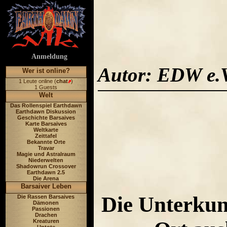
Anmeldung
Autor: EDW e.V
Wer ist online?
1 Leute online (
chat
)
1 Guests
Welt
Das Rollenspiel Earthdawn
Earthdawn Diskussion
Geschichte Barsaives
Karte Barsaives
Weltkarte
Zeittafel
Bekannte Orte
Travar
Magie und Astralraum
Niederwelten
Shadowrun Crossover
Earthdawn 2.5
Die Arena
Barsaiver Leben
Die Unterkunf
Die Rassen Barsaives
Dämonen
Passionen
Drachen
Kreaturen