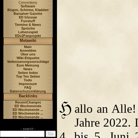
Conventions
Software
Bögen, Schirme, Kladden
Barsaiver Gazette
ED Glossar
Funstuff
Termine & News
Sprüche
Lehensspiel
EDv2Fanprojekt
Metawiki
Main
Anmelden
Über uns
Wiki-Etiquette
Verbesserungsvorschläge
Eure Meinung
News
Seiten Index
Top Ten Seiten
Todo
Impressum
FAQ
Datenschutzerklärung
Backlinks
RecentChanges
allo an Alle
ED Wochenende
ED Wochenende ...
ED Wochenende ...
ED Wochenende ...
Jahre 2022. 
- search -
4. bis 5. Juni