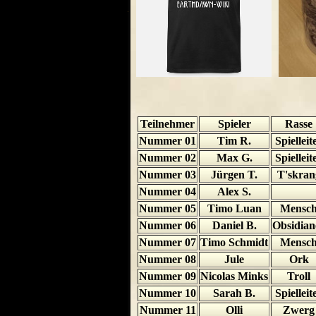
Teilnehmer
Spieler
Rasse
Nummer 01
Tim R.
Spielleit
Nummer 02
Max G.
Spielleit
Nummer 03
Jürgen T.
T'skran
Nummer 04
Alex S.
Nummer 05
Timo Luan
Mensc
Nummer 06
Daniel B.
Obsidian
Nummer 07
Timo Schmidt
Mensc
Nummer 08
Jule
Ork
Nummer 09
Nicolas Minks
Troll
Nummer 10
Sarah B.
Spielleit
Nummer 11
Olli
Zwerg