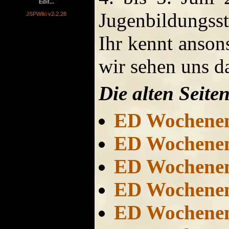
Edit...
Jugenbildungsst
JSPWiki v2.2.28
Ihr kennt ansons
wir sehen uns d
Die alten Seiten
ED Wochene
ED Wochene
ED Wochene
ED Wochene
ED Wochene