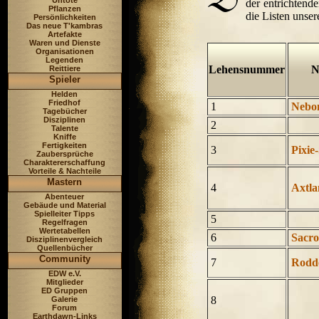
Untote
der entrichtend
Pflanzen
die Listen unser
Persönlichkeiten
Das neue T'kambras
Artefakte
Waren und Dienste
Organisationen
Legenden
Lehensnummer
N
Reittiere
Spieler
Helden
Friedhof
1
Nebo
Tagebücher
Disziplinen
2
Talente
Kniffe
Fertigkeiten
3
Pixie
Zaubersprüche
Charaktererschaffung
Vorteile & Nachteile
Mastern
4
Axtl
Abenteuer
Gebäude und Material
Spielleiter Tipps
5
Regelfragen
Wertetabellen
6
Sacro
Disziplinenvergleich
Quellenbücher
Community
7
Rodd
EDW e.V.
Mitglieder
ED Gruppen
8
Galerie
Forum
Earthdawn-Links