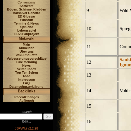
Conventions
Software
Bögen, Schirme, Kladden
9
Wild-
Barsaiver Gazette
ED Glossar
Funstuff
Termine & News
Sprüche
10
Spreg
Lehensspiel
EDv2Fanprojekt
Metawiki
Main
11
Conm
Anmelden
Über uns
Wiki-Etiquette
Verbesserungsvorschläge
Sank
12
Eure Meinung
Ignu
News
Seiten Index
Top Ten Seiten
13
Todo
Impressum
FAQ
Datenschutzerklärung
14
Voldi
Backlinks
RecentChanges
Aufbruch
15
- search -
16
Edit...
JSPWiki v2.2.28