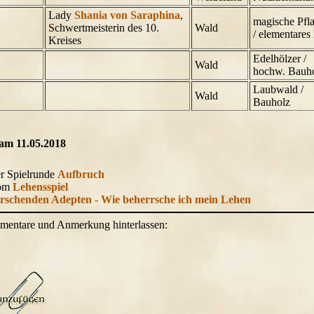
Lady
Shania von Saraphina
,
magische Pfl
Schwertmeisterin des 10.
Wald
/ elementares
Kreises
Edelhölzer /
Wald
hochw. Bauh
Laubwald /
Wald
Bauholz
 am 11.05.2018
er Spielrunde
Aufbruch
vom
Lehensspiel
rschenden Adepten - Wie beherrsche ich mein Lehen
mentare und Anmerkung hinterlassen: