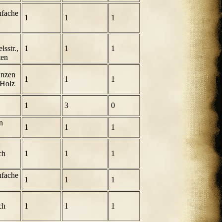
nfache
1
1
1
sstr.,
1
1
1
ten
anzen
1
1
1
 Holz
1
3
0
n
1
1
1
ch
1
1
1
nfache
1
1
1
ch
1
1
1