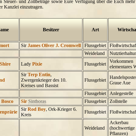
en Steuer- und Zollbeträge sowie Eure Verfügung über die Euch mehr 
er Kanzlei einzutragen.
ame
Besitzer
Art
Wirtscha
mort
Sir
James Oliver J. Cromwell
Flussgebiet
Floßwirtschaf
Weideland
Nutztierhaltu
Vorkommen
-Shire
Lady
Pixie
Flussgebiet
elementares 
Sir
Terp Entin
,
Handelsposte
and
Zwergenkrieger des 10.
Flussgebiet
Graue Aue
Kreises und Bassist
Flussgebiet
Anlegestelle
 Bosco
Sir
Sinthoras
Flussgebiet
Zollstelle
Sir
Rod Boy
, Ork-Krieger 6.
enprärie
Flussgebiet
Floßwirtschaf
Kreis
Ackerbau
Weideland
(hochwertige
Pflanzen)