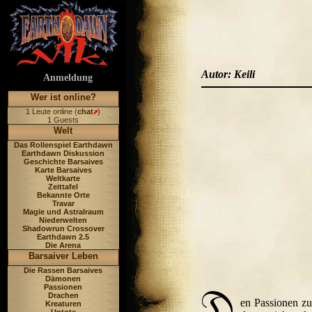
Autor: Keili
Anmeldung
Wer ist online?
1 Leute online (
chat
)
1 Guests
Welt
Das Rollenspiel Earthdawn
Earthdawn Diskussion
Geschichte Barsaives
Karte Barsaives
Weltkarte
Zeittafel
Bekannte Orte
Travar
Magie und Astralraum
Niederwelten
Shadowrun Crossover
Earthdawn 2.5
Die Arena
Barsaiver Leben
Die Rassen Barsaives
Dämonen
Passionen
Drachen
en Passionen zu
Kreaturen