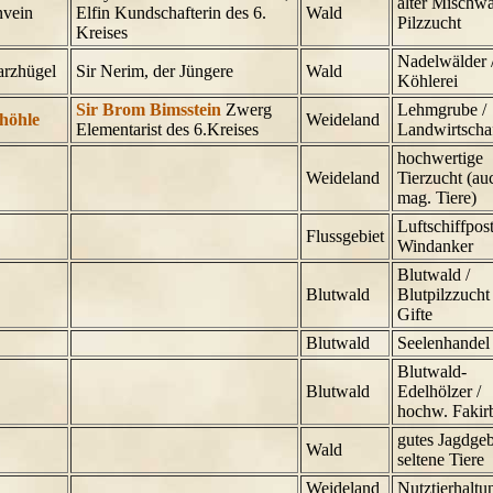
alter Mischwa
nvein
Elfin Kundschafterin des 6.
Wald
Pilzzucht
Kreises
Nadelwälder 
rzhügel
Sir Nerim, der Jüngere
Wald
Köhlerei
Sir Brom Bimsstein
Zwerg
Lehmgrube /
höhle
Weideland
Elementarist des 6.Kreises
Landwirtscha
hochwertige
Weideland
Tierzucht (au
mag. Tiere)
Luftschiffpos
Flussgebiet
Windanker
Blutwald /
Blutwald
Blutpilzzucht 
Gifte
Blutwald
Seelenhandel
Blutwald-
Blutwald
Edelhölzer /
hochw. Fakirb
gutes Jagdgeb
Wald
seltene Tiere
Weideland
Nutztierhaltu