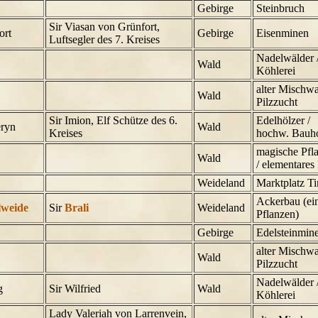
Gebirge
Steinbruch
Sir Viasan von Grünfort,
ort
Gebirge
Eisenminen
Luftsegler des 7. Kreises
Nadelwälder 
Wald
Köhlerei
alter Mischwa
Wald
Pilzzucht
Sir Imion, Elf Schütze des 6.
Edelhölzer /
ryn
Wald
Kreises
hochw. Bauh
magische Pfl
Wald
/ elementares
Weideland
Marktplatz T
Ackerbau (ei
lweide
Sir
Brali
Weideland
Pflanzen)
Gebirge
Edelsteinmin
alter Mischwa
Wald
Pilzzucht
Nadelwälder 
g
Sir Wilfried
Wald
Köhlerei
Lady Valeriah von Larrenvein,