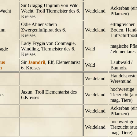
Sir Gragog Ungram von Wild-
Ackerbau (ei
Wacht
Wacht, Troll Tiermeister des 6.
Weideland
Pflanzen)
Kreises
Odie Ahnenschein
ertragreicher
inn
Zwergenluftpirat des 6.
Weideland
Boden, Handel
Kreises
Luftschiffpos
Lady Frygia von Conmagie,
magische Pfl
agie
Windling, Tiermeister des 6.
Wald
/ elementares
Kreises
tus
Sir
Jaandril
, Elf, Elementarist
Laubwald /
Wald
m
6. Kreises
Bauholz
Handelsposte
Weideland
Weremünd
hochwertige
Jaxun, Troll Elementarist des
ses
Weideland
Tierzucht (au
6.Kreises
mag. Tiere)
Ackerbau (ei
Weideland
Pflanzen)
hochwertige
Weideland
Tierzucht (au
mag. Tiere)