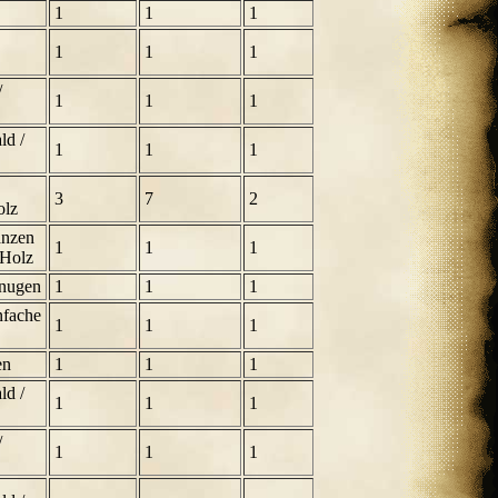
1
1
1
1
1
1
/
1
1
1
ld /
1
1
1
3
7
2
olz
anzen
1
1
1
 Holz
inugen
1
1
1
nfache
1
1
1
en
1
1
1
ld /
1
1
1
/
1
1
1