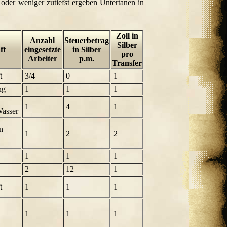
oder weniger zutiefst ergeben Untertanen in
Zoll in
Anzahl
Steuerbetrag
Silber
ft
eingesetzte
in Silber
pro
Arbeiter
p.m.
Transfer
t
3/4
0
1
ng
1
1
1
1
4
1
Wasser
n
1
2
2
1
1
1
2
12
1
t
1
1
1
1
1
1