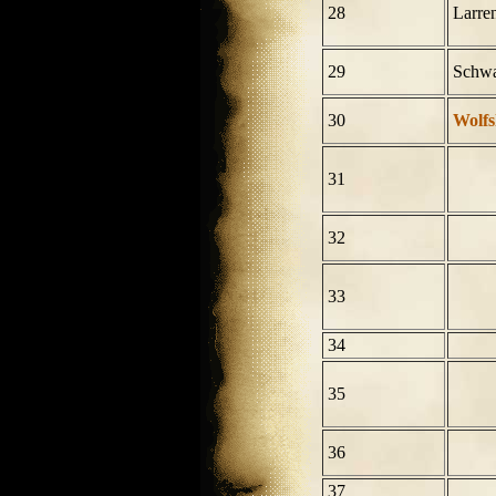
28
Larre
29
Schwa
30
Wolfs
31
32
33
34
35
36
37