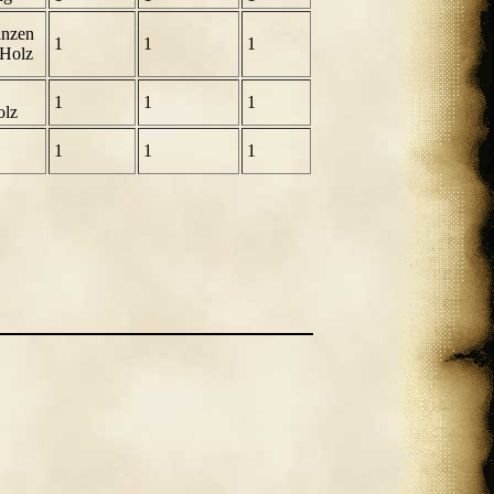
anzen
1
1
1
 Holz
1
1
1
olz
1
1
1