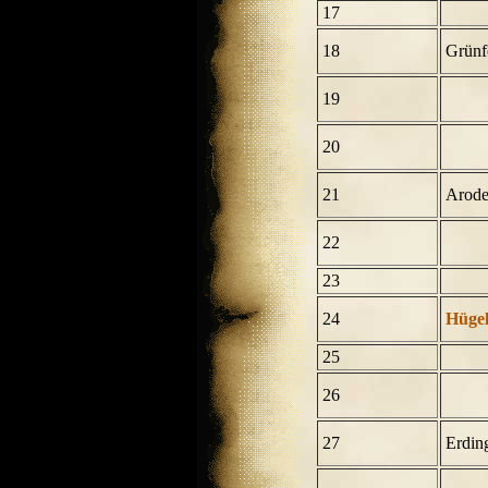
17
18
Grünf
19
20
21
Arode
22
23
24
Hüge
25
26
27
Erdin