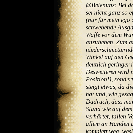
@Belenuns: Bei de
sei nicht ganz so e
(nur für mein ego 
schwebende Ausga
Waffe vor dem Wur
anzuheben. Zum an
niederschmetternd
Winkel auf den Geg
deutlich geringer 
Desweiteren wird n
Position!), sonde
steigt etwas, da d
hat und, wie gesagt
Dadruch, dass man
Stand wie auf dem 
verhärtet, fallen 
allem an Händen un
komplett weg, wesh