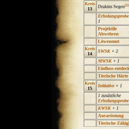
Kreis
[2]
Drakins Segen
13
Erholungsprob
1
Projektile
Abwehren
Löwenmut
Kreis
SWSK
+ 2
14
MWSK
+ 1
Einfluss entdec
Tierische Härte
Kreis
Initiative
+ 1
15
1 zusätzliche
Erholungsprobe
KWSK
+ 1
Aurarüstung
Tierische Zähig