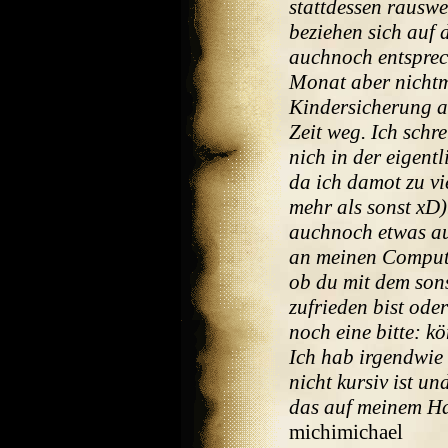
stattdessen rausw
beziehen sich auf 
auchnoch entspre
Monat aber nicht
Kindersicherung a
Zeit weg. Ich schr
nich in der eigent
da ich damot zu vi
mehr als sonst xD)
auchnoch etwas au
an meinen Compute
ob du mit dem sons
zufrieden bist ode
noch eine bitte: k
Ich hab irgendwie d
nicht kursiv ist u
das auf meinem Ha
michimichael