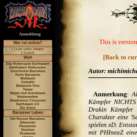
Anmeldung
This is version
Wer ist online?
1 Leute online (
chat
)
1 Guests
[Back to cur
Welt
Das Rollenspiel Earthdawn
Earthdawn Diskussion
Autor: michimich
Geschichte Barsaives
Karte Barsaives
Weltkarte
Zeittafel
Bekannte Orte
Travar
Anmerkung
:
A
Magie und Astralraum
Niederwelten
Kämpfer NICHTS
Shadowrun Crossover
Earthdawn 2.5
Die Arena
Drakin Kämpfer i
Barsaiver Leben
Charakter eine 'S
Die Rassen Barsaives
Dämonen
spielen xD. Entsta
Passionen
Drachen
mit PHIneaZ ein
Kreaturen