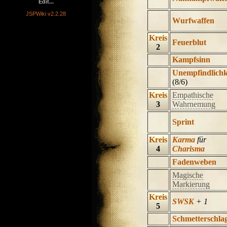
Edit...
JSPWiki v2.2.28
Wurfwaffen
Kreis
Feuerblut
2
Kampfsinn
Unempfindlichk
(8/6)
Kreis
Empathische
3
Wahrnemung
Sprint
Kreis
Karma
für
4
Charisma
Fadenweben
Magische
Markierung
Kreis
SWSK
+ 1
5
Schmetterschla