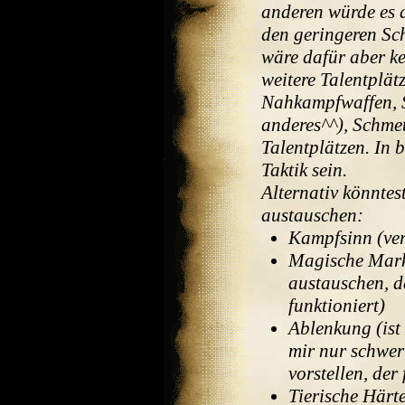
anderen würde es 
den geringeren Sc
wäre dafür aber k
weitere Talentplä
Nahkampfwaffen, S
anderes^^), Schmet
Talentplätzen. In 
Taktik sein.
Alternativ könntes
austauschen:
Kampfsinn (vert
Magische Mark
austauschen, da
funktioniert)
Ablenkung (ist
mir nur schwe
vorstellen, der
Tierische Härte