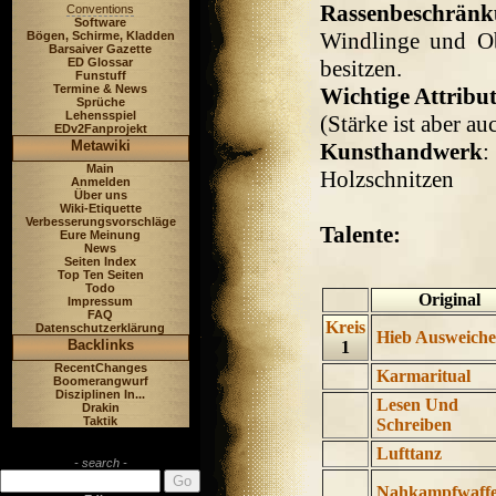
Rassenbeschrän
Conventions
Software
Windlinge und Ob
Bögen, Schirme, Kladden
Barsaiver Gazette
ED Glossar
besitzen.
Funstuff
Termine & News
Wichtige Attribu
Sprüche
Lehensspiel
(Stärke ist aber au
EDv2Fanprojekt
Metawiki
Kunsthandwerk
:
Main
Holzschnitzen
Anmelden
Über uns
Wiki-Etiquette
Verbesserungsvorschläge
Talente:
Eure Meinung
News
Seiten Index
Top Ten Seiten
Todo
Original
Impressum
FAQ
Kreis
Datenschutzerklärung
Hieb Ausweich
Backlinks
1
RecentChanges
Karmaritual
Boomerangwurf
Disziplinen In...
Lesen Und
Drakin
Taktik
Schreiben
Lufttanz
- search -
Nahkampfwaff