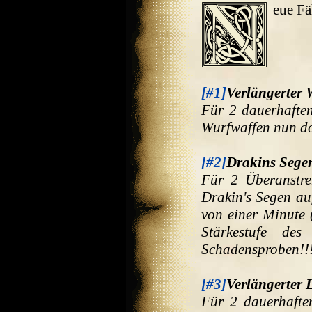
eue Fä
[#1]
Verlängerter 
Für 2 dauerhafte
Wurfwaffen nun do
[#2]
Drakins Sege
Für 2 Überanstr
Drakin's Segen au
von einer Minute
Stärkestufe d
Schadensproben!!
[#3]
Verlängerter 
Für 2 dauerhaft