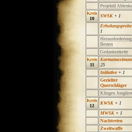
Projektil Ablenk
Kreis
SWSK
+ 1
10
Erholungsprob
1
Herausforderung
Besten
Gedankenkette
Kreis
Karmamaximu
11
25
Initiative
+ 1
Gezielter
Querschläger
Klingen Jonglier
Kreis
KWSK
+ 1
12
MWSK
+ 1
Nachtreten
Zweitwaffe