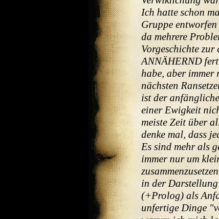
Verwiklichung wär
Ich hatte schon mal
Gruppe entworfen h
da mehrere Problem
Vorgeschichte zur
ANNÄHERND fertig
habe, aber immer 
nächsten Ransetze
ist der anfängliche
einer Ewigkeit nic
meiste Zeit über a
denke mal, dass jed
Es sind mehr als g
immer nur um klein
zusammenzusetzen g
in der Darstellung 
(+Prolog) als Anf
unfertige Dinge "v