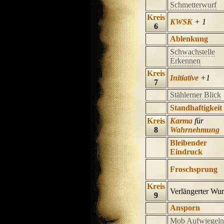
Schmetterwurf
Kreis
KWSK
+ 1
6
Ablenkung
Schwachstelle
Erkennen
Kreis
Initiative
+1
7
Stählerner Blick
Standhaftigkeit
Kreis
Karma
für
8
Wahrnehmung
Bleibender
Eindruck
Froschsprung
Kreis
Verlängerter Wur
9
Ansporn
Mob Aufwiegeln