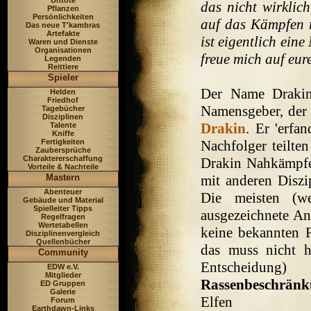
Untote
das nicht wirklic
Pflanzen
Persönlichkeiten
auf das Kämpfen m
Das neue T'kambras
Artefakte
ist eigentlich ein
Waren und Dienste
Organisationen
freue mich auf eure
Legenden
Reittiere
Spieler
Der Name Drakin
Helden
Friedhof
Namensgeber, der 
Tagebücher
Disziplinen
Drakin
. Er 'erfa
Talente
Kniffe
Fertigkeiten
Nachfolger teilt
Zaubersprüche
Charaktererschaffung
Drakin Nahkämpfer
Vorteile & Nachteile
Mastern
mit anderen Diszi
Abenteuer
Die meisten (w
Gebäude und Material
Spielleiter Tipps
ausgezeichnete An
Regelfragen
Wertetabellen
keine bekannten 
Disziplinenvergleich
Quellenbücher
das muss nicht he
Community
Entscheidung)
EDW e.V.
Mitglieder
Rassenbeschrän
ED Gruppen
Galerie
Elfen
Forum
Earthdawn-Links