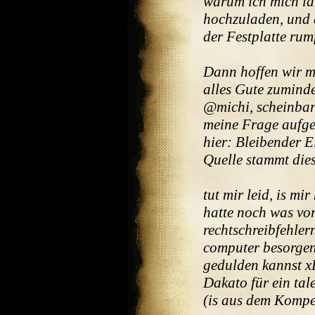
warum ich mich la
hochzuladen, und 
der Festplatte rumf
Dann hoffen wir ma
alles Gute zuminde
@michi, scheinbar 
meine Frage aufgef
hier: Bleibender E
Quelle stammt dies
tut mir leid, is mi
hatte noch was vo
rechtschreibfehler
computer besorgen
gedulden kannst x
Dakato für ein tal
(is aus dem Komp