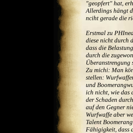
"geopfert" hat, erh
Allerdings hängt 
nciht gerade die ri
Erstmal zu PHInea
diese nicht durch 
dass die Belastung
durch die zugewonn
Überanstrengung s
Zu michi: Man kön
stellen: Wurfwaffe
und Boomerangwurf
ich nicht, wie das
der Schaden durch
auf den Gegner nie
Wurfwaffe aber we
Talent Boomerangw
Fähigigkeit, dass