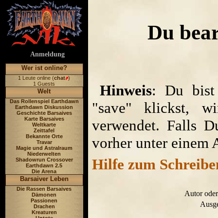
Du bear
Anmeldung
Wer ist online?
1 Leute online (
chat
)
1 Guests
Hinweis
: Du bist
Welt
Das Rollenspiel Earthdawn
"save" klickst, w
Earthdawn Diskussion
Geschichte Barsaives
Karte Barsaives
verwendet. Falls D
Weltkarte
Zeittafel
Bekannte Orte
vorher unter einem 
Travar
Magie und Astralraum
Niederwelten
Hilfe zum Schreibe
Shadowrun Crossover
Earthdawn 2.5
Die Arena
Barsaiver Leben
Die Rassen Barsaives
Autor oder
Dämonen
Passionen
Ausge
Drachen
Kreaturen