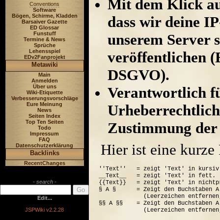
Mit dem Klick au
Conventions
Software
Bögen, Schirme, Kladden
dass wir deine I
Barsaiver Gazette
ED Glossar
Funstuff
unserem Server s
Termine & News
Sprüche
Lehensspiel
veröffentlichen (
EDv2Fanprojekt
Metawiki
DSGVO).
Main
Anmelden
Über uns
Verantwortlich für
Wiki-Etiquette
Verbesserungsvorschläge
Eure Meinung
Urheberrechtlich
News
Seiten Index
Top Ten Seiten
Zustimmung der 
Todo
Impressum
FAQ
Hier ist eine kurz
Datenschutzerklärung
Backlinks
RecentChanges
''Text''   = zeigt 'Text' in kursiv.
__Text__   = zeigt 'Text' in fett.

- search -
{{Text}}   = zeigt 'Text' in nichtp
§ A §      = Zeigt den Buchstaben A
             (Leerzeichen entfernen
Edit...
§§ A §§    = Zeigt den Buchstaben A
JSPWiki v2.2.28
             (Leerzeichen entfernen