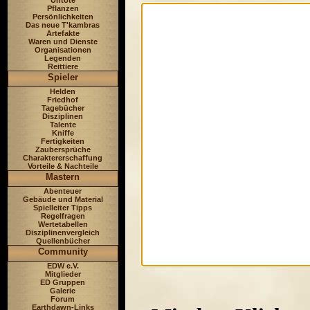
Untote
Pflanzen
Persönlichkeiten
Das neue T'kambras
Artefakte
Waren und Dienste
Organisationen
Legenden
Reittiere
Spieler
Helden
Friedhof
Tagebücher
Disziplinen
Talente
Kniffe
Fertigkeiten
Zaubersprüche
Charaktererschaffung
Vorteile & Nachteile
Mastern
Abenteuer
Gebäude und Material
Spielleiter Tipps
Regelfragen
Wertetabellen
Disziplinenvergleich
Quellenbücher
Community
EDW e.V.
Mitglieder
ED Gruppen
Galerie
Forum
Earthdawn-Links