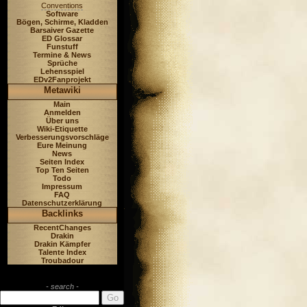
Conventions
Software
Bögen, Schirme, Kladden
Barsaiver Gazette
ED Glossar
Funstuff
Termine & News
Sprüche
Lehensspiel
EDv2Fanprojekt
Metawiki
Main
Anmelden
Über uns
Wiki-Etiquette
Verbesserungsvorschläge
Eure Meinung
News
Seiten Index
Top Ten Seiten
Todo
Impressum
FAQ
Datenschutzerklärung
Backlinks
RecentChanges
Drakin
Drakin Kämpfer
Talente Index
Troubadour
- search -