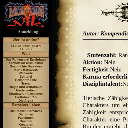
Anmeldung
Autor: Kompend
Wer ist online?
1 Leute online (
chat
)
1 Guests
Welt
Stufenzahl:
Ran
Das Rollenspiel Earthdawn
Aktion:
Nein
Earthdawn Diskussion
Geschichte Barsaives
Fertigkeit:
Nein
Karte Barsaives
Weltkarte
Karma erforderli
Zeittafel
Bekannte Orte
Disziplintalent:
N
Travar
Magie und Astralraum
Niederwelten
Shadowrun Crossover
Tierische Zähigk
Earthdawn 2.5
Die Arena
Charakters um ei
Barsaiver Leben
Zähigkeit entspr
Die Rassen Barsaives
Dämonen
Passionen
Charakter eine P
Drachen
Kreaturen
Runden ergiebt, d