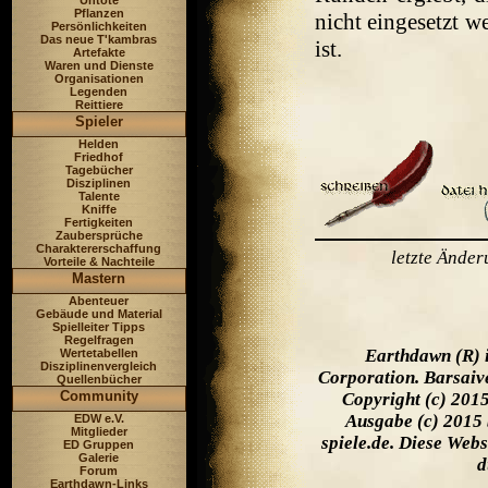
Untote
Pflanzen
nicht eingesetzt 
Persönlichkeiten
Das neue T'kambras
ist.
Artefakte
Waren und Dienste
Organisationen
Legenden
Reittiere
Spieler
Helden
Friedhof
Tagebücher
Disziplinen
Talente
Kniffe
Fertigkeiten
Zaubersprüche
Charaktererschaffung
letzte Ände
Vorteile & Nachteile
Mastern
Abenteuer
Gebäude und Material
Spielleiter Tipps
Regelfragen
Earthdawn (R) 
Wertetabellen
Disziplinenvergleich
Corporation. Barsaiv
Quellenbücher
Community
Copyright (c) 201
Ausgabe (c) 2015 
EDW e.V.
Mitglieder
spiele.de. Diese Web
ED Gruppen
Galerie
d
Forum
Earthdawn-Links