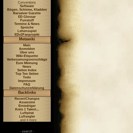
Conventions
Software
Bögen, Schirme, Kladden
Barsaiver Gazette
ED Glossar
Funstuff
Termine & News
Sprüche
Lehensspiel
EDv2Fanprojekt
Metawiki
Main
Anmelden
Über uns
Wiki-Etiquette
Verbesserungsvorschläge
Eure Meinung
News
Seiten Index
Top Ten Seiten
Todo
Impressum
FAQ
Datenschutzerklärung
Backlinks
RecentChanges
Assassine
Erniedriger
Kreis 1 Talent...
Luftpirat
Luftsegler
...and 4 more
- search -