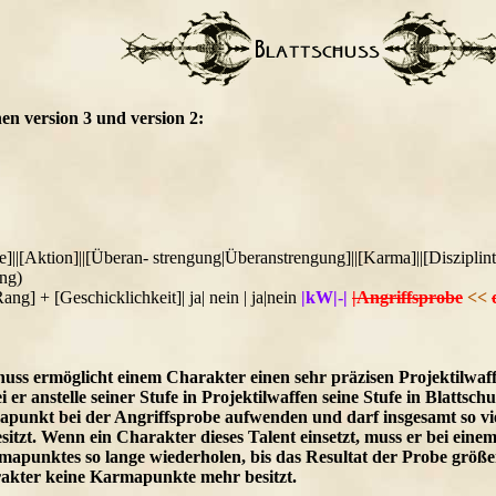
en version 3 und version 2:
tufe]||[Aktion]||[Überan- strengung|Überanstrengung]||[Karma]||[Disziplin
ung)
Rang] + [Geschicklichkeit]| ja| nein | ja|nein
|kW|-|
|Angriffsprobe
<<
huss ermöglicht einem Charakter einen sehr präzisen Projektilwaff
 er anstelle seiner Stufe in Projektilwaffen seine Stufe in Blattsc
apunkt bei der Angriffsprobe aufwenden und darf insgesamt so v
sitzt. Wenn ein Charakter dieses Talent einsetzt, muss er bei eine
punktes so lange wiederholen, bis das Resultat der Probe größer 
rakter keine Karmapunkte mehr besitzt.