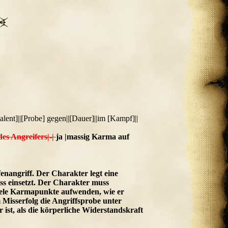
talent]||[Probe] gegen||[Dauer]||im [Kampf]||
des Angreifers|-|
ja |massig Karma auf
enangriff. Der Charakter legt eine
huss einsetzt. Der Charakter muss
iele Karmapunkte aufwenden, wie er
m Misserfolg die Angriffsprobe unter
ist, als die körperliche Widerstandskraft