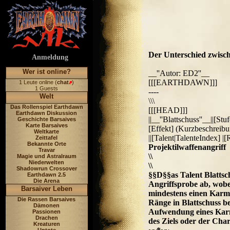
Der Unterschied zwisch
Anmeldung
Wer ist online?
__''Autor: ED2''__
[[[EARTHDAWN]]]
1 Leute online (
chat
)
1 Guests
----
Welt
\\\
Das Rollenspiel Earthdawn
[[[HEAD]]]
Earthdawn Diskussion
||__''Blattschuss''__||[S
Geschichte Barsaives
Karte Barsaives
[Effekt] (Kurzbeschreib
Weltkarte
||[Talent|TalenteIndex] |[
Zeittafel
Bekannte Orte
Projektilwaffenangriff
Travar
\\
Magie und Astralraum
Niederwelten
\\
Shadowrun Crossover
§§D§§as Talent Blattsc
Earthdawn 2.5
Die Arena
Angriffsprobe ab, wobei
Barsaiver Leben
mindestens einen Karm
Die Rassen Barsaives
Ränge in Blattschuss be
Dämonen
Aufwendung eines Karma
Passionen
Drachen
des Ziels oder der Cha
Kreaturen