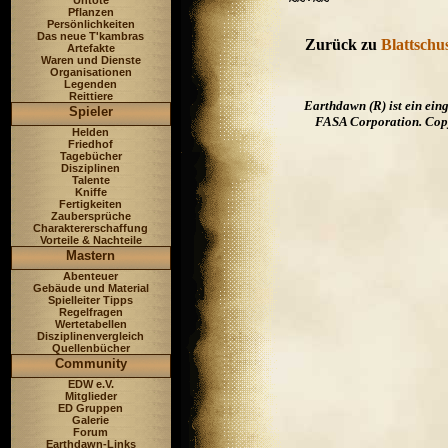
~~*~~
Untote
Pflanzen
Persönlichkeiten
Das neue T'kambras
Zurück zu
Blattschu
Artefakte
Waren und Dienste
Organisationen
Legenden
Reittiere
Earthdawn (R) ist ein ei
Spieler
FASA Corporation. Copyr
Helden
Friedhof
Tagebücher
Disziplinen
Talente
Kniffe
Fertigkeiten
Zaubersprüche
Charaktererschaffung
Vorteile & Nachteile
Mastern
Abenteuer
Gebäude und Material
Spielleiter Tipps
Regelfragen
Wertetabellen
Disziplinenvergleich
Quellenbücher
Community
EDW e.V.
Mitglieder
ED Gruppen
Galerie
Forum
Earthdawn-Links