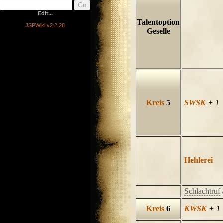
Edit...
Talentoption
JSPWiki v2.2.28
Geselle
Kreis
5
SWSK
+ 1
Hehlerei
Schlachtruf
Kreis
6
KWSK
+ 1