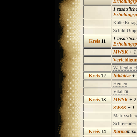
Erholungsp
1 zusätzlich
Erholungsp
Kälte Ertra
Schild Umg
1 zusätzlich
Kreis
11
Erholungsp
MWSK
+ 1
Verteidigu
Waffenbruc
Kreis
12
Initiative
+ 
Heulen
Vitalität
Kreis
13
MWSK
+ 2
SWSK
+ 1
Matrixschla
Schreiender 
Kreis
14
Karma
maxi