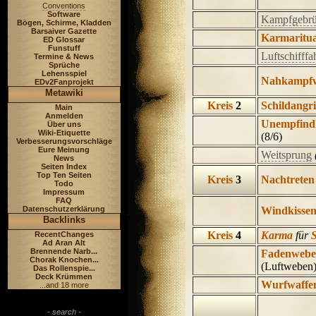
Conventions
Software
Kampfgebrü
Bögen, Schirme, Kladden
Barsaiver Gazette
Karmaritua
ED Glossar
Funstuff
Luftschifffa
Termine & News
Sprüche
Lehensspiel
Nahkampfw
EDv2Fanprojekt
Metawiki
Kreis
2
Schildangri
Main
Anmelden
Unempfindl
Über uns
Wiki-Etiquette
(8/6)
Verbesserungsvorschläge
Eure Meinung
Weitsprung
News
Seiten Index
Top Ten Seiten
Kreis
3
Nachtreten
Todo
Impressum
FAQ
Datenschutzerklärung
Windkisse
Backlinks
Kreis
4
Karma
für
S
RecentChanges
Ad Aran Alt
Brennende Narb...
Fadenweb
Chorak Knochen...
(Luftweben
Das Rollenspie...
Deck Krümmen
Wurfwaffe
...and 18 more
- search -