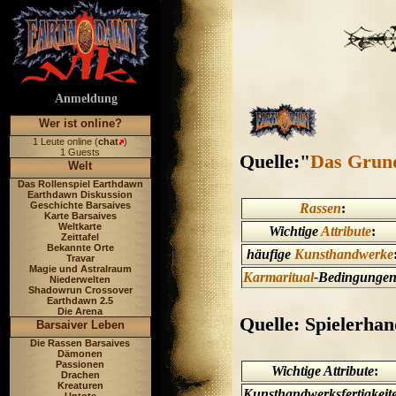
Anmeldung
Wer ist online?
1 Leute online (
chat
)
1 Guests
Quelle:"
Das Grun
Welt
Das Rollenspiel Earthdawn
Earthdawn Diskussion
Geschichte Barsaives
Rassen
:
Karte Barsaives
Weltkarte
Wichtige
Attribute
:
Zeittafel
Bekannte Orte
häufige
Kunsthandwerke
Travar
Magie und Astralraum
Karmaritual
-Bedingunge
Niederwelten
Shadowrun Crossover
Earthdawn 2.5
Die Arena
Quelle: Spielerhan
Barsaiver Leben
Die Rassen Barsaives
Dämonen
Passionen
Wichtige Attribute
:
Drachen
Kreaturen
Kunsthandwerksfertigkeit