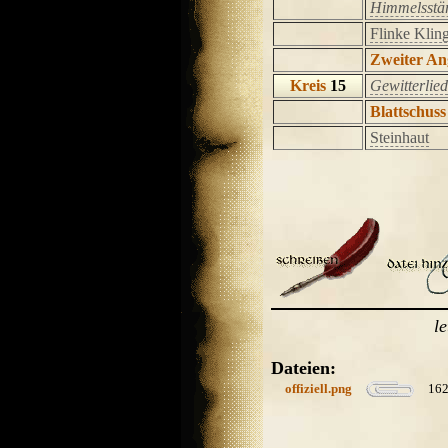
Himmelsstä
Flinke Klin
Zweiter Ang
Kreis
15
Gewitterlied
Blattschuss
Steinhaut
l
Dateien:
offiziell.png
162