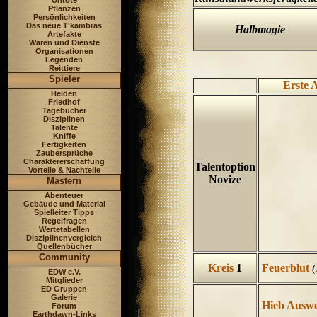
Untote
Pflanzen
Persönlichkeiten
Das neue T'kambras
Halbmagie
Artefakte
Waren und Dienste
Organisationen
Legenden
Reittiere
Spieler
Erste 
Helden
Friedhof
Tagebücher
Disziplinen
Talente
Kniffe
Fertigkeiten
Zaubersprüche
Charaktererschaffung
Talentoption
Vorteile & Nachteile
Novize
Mastern
Abenteuer
Gebäude und Material
Spielleiter Tipps
Regelfragen
Wertetabellen
Disziplinenvergleich
Quellenbücher
Community
Kreis
1
Feuerblut
(
EDW e.V.
Mitglieder
ED Gruppen
Galerie
Hieb Auswe
Forum
Earthdawn-Links