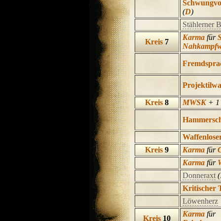
Schwungvol
(
D
)
Stählerner B
Karma
für
Kreis
7
Nahkampfw
Fremdspra
Projektilwa
Kreis
8
MWSK
+ 1
Hammersch
Waffenlose
Kreis
9
Karma
für
Karma
für
W
Donneraxt
(
Kritischer 
Löwenherz
Karma
für
Kreis
10