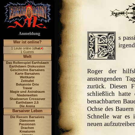
Anmeldung
s pas
Wer ist online?
irgen
1 Leute online (
chat
)
1 Guests
Welt
Das Rollenspiel Earthdawn
Earthdawn Diskussion
Roger der hilf
Geschichte Barsaives
Karte Barsaives
anstengenden Tag
Weltkarte
Zeittafel
Bekannte Orte
zurück. Diesen Fe
Travar
Magie und Astralraum
schließlich hatt
Niederwelten
Shadowrun Crossover
benachbarten Baue
Earthdawn 2.5
Die Arena
Ochse des Bauern 
Barsaiver Leben
Schnelle war es 
Die Rassen Barsaives
Dämonen
neuen aufzutreiben
Passionen
Drachen
Kreaturen