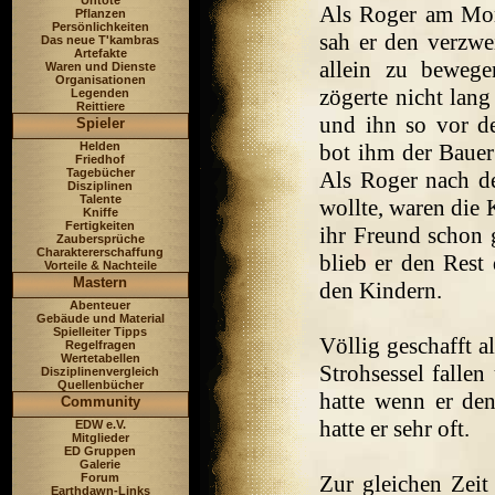
Untote
Als Roger am Mor
Pflanzen
Persönlichkeiten
sah er den verzwe
Das neue T'kambras
Artefakte
allein zu bewege
Waren und Dienste
Organisationen
zögerte nicht lang
Legenden
Reittiere
und ihn so vor d
Spieler
Helden
bot ihm der Bauer 
Friedhof
Tagebücher
Als Roger nach d
Disziplinen
Talente
wollte, waren die 
Kniffe
Fertigkeiten
ihr Freund schon 
Zaubersprüche
Charaktererschaffung
blieb er den Rest
Vorteile & Nachteile
Mastern
den Kindern.
Abenteuer
Gebäude und Material
Spielleiter Tipps
Völlig geschafft a
Regelfragen
Wertetabellen
Strohsessel falle
Disziplinenvergleich
Quellenbücher
hatte wenn er de
Community
hatte er sehr oft.
EDW e.V.
Mitglieder
ED Gruppen
Galerie
Forum
Zur gleichen Zeit
Earthdawn-Links