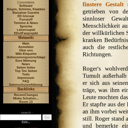
Conventions
finstere Gestalt
s
Software
Bögen, Schirme, Kladden
getrieben von d
Barsaiver Gazette
ED Glossar
sinnloser Gewa
Funstuff
Termine & News
Menschlichkeit aus
Sprüche
Lehensspiel
der willkürlichen 
EDv2Fanprojekt
Metawiki
kranken Bedürfnis
Main
auch die restlic
Anmelden
Über uns
Richtungen.
Wiki-Etiquette
Verbesserungsvorschläge
Eure Meinung
News
Roger's wohlverd
Seiten Index
Top Ten Seiten
Tumult außerhalb
Todo
Impressum
FAQ
er sich aus seine
Datenschutzerklärung
träge, was ihm ei
Backlinks
RecentChanges
Leute mochten das
Miska Schatten...
Room 13
Er stapfte aus der
an ihm vorbei weit
- search -
still. Roger stand
Edit...
und bemerkte ei