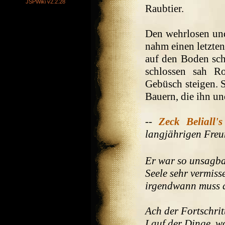
JSPWiki v2.2.28
Raubtier.
Den wehrlosen und
nahm einen letzte
auf den Boden sch
schlossen sah R
Gebüsch steigen. S
Bauern, die ihn un
--
Zeck Beliall's
langjährigen Fre
Er war so unsagbar
Seele sehr vermiss
irgendwann muss d
Ach der Fortschritt
Lauf der Dinge, wo