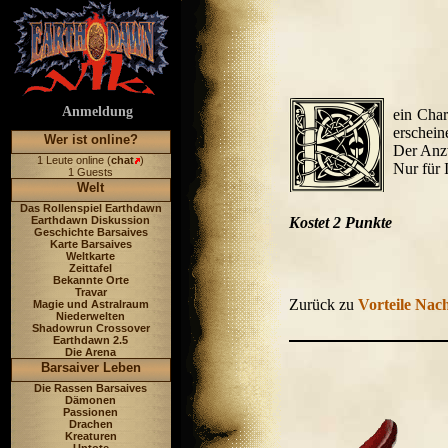
Anmeldung
ein Char
erschein
Wer ist online?
Der Anzw
1 Leute online (
chat
)
Nur für I
1 Guests
Welt
Das Rollenspiel Earthdawn
Earthdawn Diskussion
Kostet 2 Punkte
Geschichte Barsaives
Karte Barsaives
Weltkarte
Zeittafel
Bekannte Orte
Travar
Zurück zu
Vorteile Nach
Magie und Astralraum
Niederwelten
Shadowrun Crossover
Earthdawn 2.5
Die Arena
Barsaiver Leben
Die Rassen Barsaives
Dämonen
Passionen
Drachen
Kreaturen