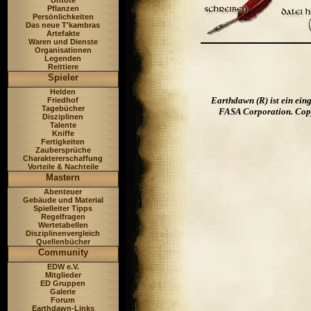
Untote
Pflanzen
Persönlichkeiten
Das neue T'kambras
Artefakte
Waren und Dienste
Organisationen
Legenden
Reittiere
Spieler
Helden
Earthdawn (R) ist ein ei
Friedhof
Tagebücher
FASA Corporation. Copyr
Disziplinen
Talente
Kniffe
Fertigkeiten
Zaubersprüche
Charaktererschaffung
Vorteile & Nachteile
Mastern
Abenteuer
Gebäude und Material
Spielleiter Tipps
Regelfragen
Wertetabellen
Disziplinenvergleich
Quellenbücher
Community
EDW e.V.
Mitglieder
ED Gruppen
Galerie
Forum
Earthdawn-Links