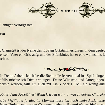
anngett verbirgt sich
hsen
iert: Clanngett ist der Name des größten Orkstammesführers in dem de
fe, sein Vater ein Ork, aufgrund des Elfenblutes hat er eine wahnsinn
suchen.
r Deine Arbeit. Ich habe die Steintrolle letztens mal ins Spiel eingeb
edenfalls möchte ich Dich ermutigen, Deine Wünsche und Anregungen
Admin werden, falls Du Dich mit Linux oder HTML ein wenig ausk
Lob für deine Arbeit hier! Wann kriegen wir mal was zu deinen Charakt
habe **g**, na ja also im Moment muss ich noch mein Auslandssem
einem Update zu unserem Gruppentagebuch. Einmal eingeschlafen ist e