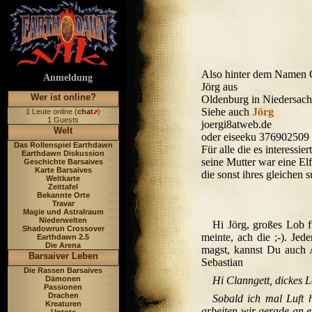
Also hinter dem Namen Cl
Anmeldung
Jörg aus
Wer ist online?
Oldenburg in Niedersac
Siehe auch
Jörg
1 Leute online (
chat
)
1 Guests
joergi8atweb.de
Welt
oder eiseeku 376902509
Das Rollenspiel Earthdawn
Für alle die es interess
Earthdawn Diskussion
seine Mutter war eine El
Geschichte Barsaives
Karte Barsaives
die sonst ihres gleichen 
Weltkarte
Zeittafel
Bekannte Orte
Travar
Magie und Astralraum
Niederwelten
Hi Jörg, großes Lob fü
Shadowrun Crossover
meinte, ach die ;-). J
Earthdawn 2.5
Die Arena
magst, kannst Du auch 
Barsaiver Leben
Sebastian
Die Rassen Barsaives
Dämonen
Hi Clanngett, dickes 
Passionen
Drachen
Sobald ich mal Luft 
Kreaturen
arbeiten wir gerade an 