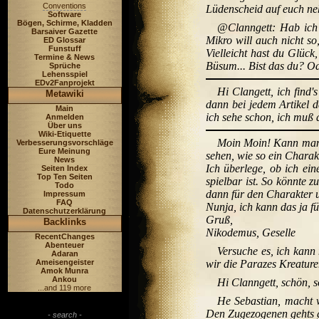
Conventions
Lüdenscheid auf euch ne
Software
Bögen, Schirme, Kladden
@Clanngett: Hab ich d
Barsaiver Gazette
Mikro will auch nicht s
ED Glossar
Funstuff
Vielleicht hast du Glück
Termine & News
Büsum... Bist das du? Od
Sprüche
Lehensspiel
EDv2Fanprojekt
Hi Clangett, ich find'
Metawiki
dann bei jedem Artikel d
Main
ich sehe schon, ich muß 
Anmelden
Über uns
Wiki-Etiquette
Moin Moin! Kann man 
Verbesserungsvorschläge
Eure Meinung
sehen, wie so ein Charak
News
Ich überlege, ob ich ei
Seiten Index
Top Ten Seiten
spielbar ist. So könnte 
Todo
dann für den Charakter um
Impressum
FAQ
Nunja, ich kann das ja f
Datenschutzerklärung
Gruß,
Backlinks
Nikodemus, Geselle
RecentChanges
Abenteuer
Versuche es, ich kann
Adaran
Ameisengeister
wir die Parazes Kreaturen
Amok Munra
Ankou
Hi Clanngett, schön, s
...and 119 more
He Sebastian, macht w
Den Zugezogenen gehts gu
- search -