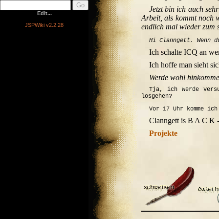
Jetzt bin ich auch seh
Edit...
Arbeit, als kommt noch 
JSPWiki v2.2.28
endlich mal wieder zum s
Hi Clanngett. Wenn d
Ich schalte ICQ an wen
Ich hoffe man sieht si
Werde wohl hinkommen
Tja, ich werde vers
losgehen?
Vor 17 Uhr komme ich
Clanngett is B A C K 
Projekte