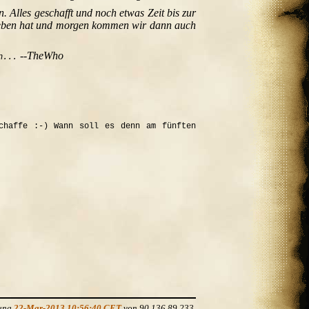
. Alles geschafft und noch etwas Zeit bis zur
rieben hat und morgen kommen wir dann auch
--TheWho
n...
chaffe :-) Wann soll es denn am fünften
rung
22-Mar-2013 10:56:40 CET
von 90.136.89.233.