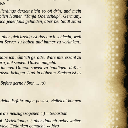
isS
lerdings derzeit nicht so oft drin, und mein
m vollen Namen "Tanja Oberschelp", Germany.
ch jedenfalls gefunden, aber bei Stadt stand
ber gleichzeitig ist das auch schlecht, weil
dem Server zu haben und immer zu verlinken..
be ich nämlich gerade. Wäre interessant zu
bern, mit seinem Dasein umgeht.
n inneren Dämon soweit zu bändigen, daß er
Raison bringen. Und in höheren Kreisen ist es
pfers gerne hören ... :o)
deine Erfahrungen postest, vielleicht können
e die neuzugezogenen ;-) -- Sebastian
. Verteidigung :( aber danach gehts weiter.
 viele Gedanken gemacht. -- Jörg