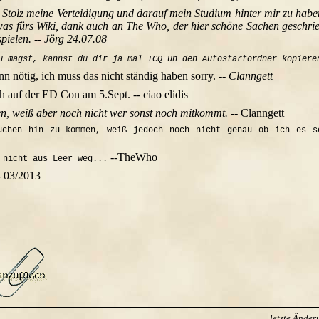
r Stolz meine Verteidigung und darauf mein Studium hinter mir zu haben
was fürs Wiki, dank auch an The Who, der hier schöne Sachen gesch
pielen. -- Jörg 24.07.08
u magst, kannst du dir ja mal ICQ un den Autostartordner kopiere
n nötig, ich muss das nicht ständig haben sorry.
-- Clanngett
ch auf der ED Con am 5.Sept. -- ciao elidis
, weiß aber noch nicht wer sonst noch mitkommt.
-- Clanngett
uchen hin zu kommen, weiß jedoch noch nicht genau ob ich es s
--TheWho
 nicht aus Leer weg...
- 03/2013
letzte Ände