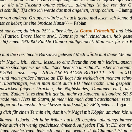
 ja die alte Fassung online stellen,... allerdings ist die von der G
i schnüüf. Tja also ich werde das mal angehen, versprochen.
--Clanng
r von anderen Gruppen würde ich auch gerne mal lesen. ich kenne
s es lieber, ist eine brotlose Kunst^^
-- Fabian
t nur einer, da ich zu 75% selber leite, ist
Goron Feinschliff
und leide
l (Patriot, Brave Heart usw.). Kannst ja mal reinschauen, hab ge
cht) einen 190.000 Punkte Dämon plattgemacht. Man was für ein K
t
u mal die Geschichte Barsaives gelesen? Mich würde mal deine Meinung
* Naja... ich... ehm... lasse...so eine Freundin von mir leiden...anson
, umso süchtiger werde ich... *sich hektisch umschau*... Aber ich komme
f* 2064... also... naja...NICHT SCHLAGEN BITTE!!!!!... SR... ;p XD 
nd mein großes Intresse an ED liegt halt wirklich an meinem schrec
d rüberbringen, wenn man nicht auch ED "beherrscht" und gespielt
ntwickelt (eigene Drachen, die Nightshades, Dämonen etc.), die
nten. Zudem ist es ziemlich genial, mehr zu kapieren, als andere SR Sp
erade mein Herz im Sturm, je mehr ich mich damit auseinander setze.
ftiger und menschlich viel besser drauf sind, als SR Spieler...
- Lejaria
rag dich für einen Termin ein, damit wir Nägel mit Köpfen amchen könn
lumen, Lejaria. Ich habe früher auch SR gespielt, allerdings immer
 Welt auch ein wenig spaßeinschränkend. Auf jeden Fall ist ED das fü
igen Spielertypen teile ich auch ein wenig;-)! @Clanngett-Ist ja