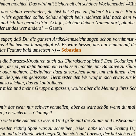
hmen möchtet. Das wird mit Sicherheit ein schönes Wochenende!
--Chr
as richtig verstanden, du bist bei Skype zu finden? Ich auch. Bin al
o, wie's eigentlich sollte. Schau einfach bein nächsten Mal nach de
, und ich bin gerade drin. Ach ja, ich hab deinen Namen dort, glaube i
er ist das wer anders?
-- Garath
s super, daß Du die ganzen Artikelkennzeichnungen schon vornimmst - a
as Attachement hinzugefügt ist. Es wäre besser, das nur einmal auf 
das Feature bald umsetzen :-)
--
Sebastian
die Parazes-Kreaturen auch als Charaktere spielen? Den Gedanken ha
ter, der ja per definitionem ein Held sein möchte, um Barsaive zu säu
ne oder mehrere Disziplinen dazu ausersehen kann, um mit ihnen, de
zum Beispiel ein gebissener Tiermeister den Werwolf in sich etwas zur 
so leichter, das zu kontrollieren.
ür mich und meine Gruppe anpassen, wollte aber die Meinung ihres Schö
 mir das zwar nur schwer vorstellen, aber es wäre schön wenn du mal 
 ja erweitern. -- Clanngett
o viele tolle Sachen zu lesen! Und grüß mal die Runde und insbesonder
ieder richtig Spaß was zu schreiben, leider habe ich am Freitag Dipl
t und die Runde wird gegrüßt, bin stolz auf Lorwig, der hat sich echt