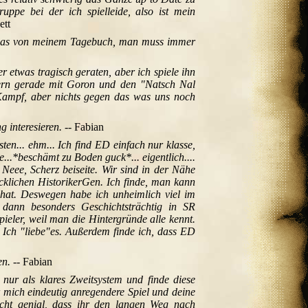
ruppe bei der ich spielleide, also ist mein
ett
 das von meinem Tagebuch, man muss immer
r etwas tragisch geraten, aber ich spiele ihn
stern gerade mit Goron und den "Natsch Nal
ampf, aber nichts gegen das was uns noch
 interesieren.
-- Fabian
sten... ehm... Ich find ED einfach nur klasse,
...*beschämt zu Boden guck*... eigentlich....
Neee, Scherz beiseite. Wir sind in der Nähe
klichen HistorikerGen. Ich finde, man kann
 hat. Deswegen habe ich unheimlich viel im
 dann besonders Geschichtsträchtig in SR
ieler, weil man die Hintergründe alle kennt.
 Ich "liebe"es. Außerdem finde ich, dass ED
en.
-- Fabian
 nur als klares Zweitsystem und finde diese
r mich eindeutig anregendere Spiel und deine
 echt genial, dass ihr den langen Weg nach