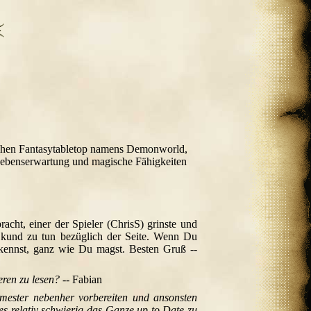
utschen Fantasytabletop namens Demonworld,
s Lebenserwartung und magische Fähigkeiten
racht, einer der Spieler (ChrisS) grinste und
 kund zu tun bezüglich der Seite. Wenn Du
ennst, ganz wie Du magst. Besten Gruß --
eren zu lesen?
-- Fabian
ester nebenher vorbereiten und ansonsten
s relativ schwierig das Ganze up to Date zu