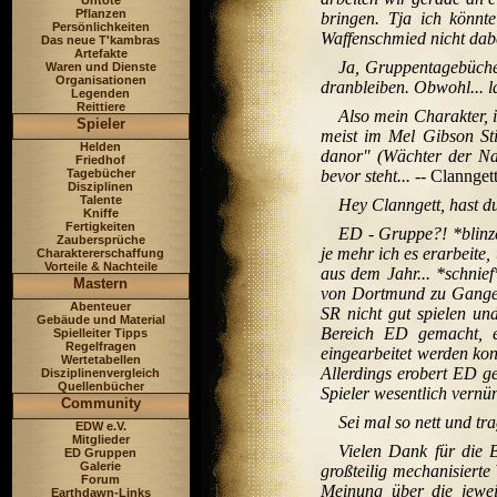
Untote
Pflanzen
bringen. Tja ich könnte
Persönlichkeiten
Waffenschmied nicht dabe
Das neue T'kambras
Artefakte
Ja, Gruppentagebüche
Waren und Dienste
Organisationen
dranbleiben. Obwohl... las
Legenden
Reittiere
Also mein Charakter, is
Spieler
meist im Mel Gibson Sti
Helden
danor" (Wächter der Na
Friedhof
Tagebücher
bevor steht...
-- Clannget
Disziplinen
Talente
Hey Clanngett, hast d
Kniffe
Fertigkeiten
ED - Gruppe?! *blinzel
Zaubersprüche
je mehr ich es erarbeite
Charaktererschaffung
Vorteile & Nachteile
aus dem Jahr... *schnie
Mastern
von Dortmund zu Gange u
Abenteuer
SR nicht gut spielen un
Gebäude und Material
Bereich ED gemacht, e
Spielleiter Tipps
Regelfragen
eingearbeitet werden kon
Wertetabellen
Allerdings erobert ED g
Disziplinenvergleich
Quellenbücher
Spieler wesentlich vernün
Community
Sei mal so nett und t
EDW e.V.
Mitglieder
Vielen Dank für die B
ED Gruppen
Galerie
großteilig mechanisierte
Forum
Meinung über die jeweil
Earthdawn-Links