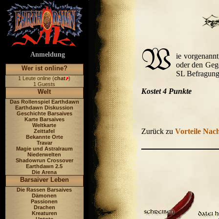
Anmeldung
ie vorgenannt
oder den Gege
Wer ist online?
SL Befragung
1 Leute online (
chat
)
1 Guests
Kostet 4 Punkte
Welt
Das Rollenspiel Earthdawn
Earthdawn Diskussion
Geschichte Barsaives
Karte Barsaives
Weltkarte
Zurück zu
Vorteile Nach
Zeittafel
Bekannte Orte
Travar
Magie und Astralraum
Niederwelten
Shadowrun Crossover
Earthdawn 2.5
Die Arena
Barsaiver Leben
Die Rassen Barsaives
Dämonen
Passionen
Drachen
Kreaturen