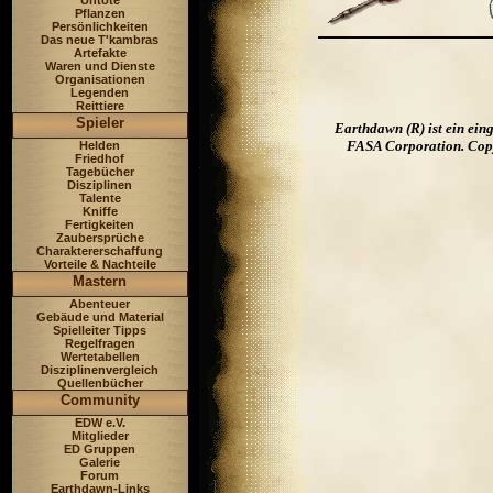
Untote
Pflanzen
Persönlichkeiten
Das neue T'kambras
Artefakte
Waren und Dienste
Organisationen
Legenden
Reittiere
Spieler
Earthdawn (R) ist ein ei
FASA Corporation. Copyr
Helden
Friedhof
Tagebücher
Disziplinen
Talente
Kniffe
Fertigkeiten
Zaubersprüche
Charaktererschaffung
Vorteile & Nachteile
Mastern
Abenteuer
Gebäude und Material
Spielleiter Tipps
Regelfragen
Wertetabellen
Disziplinenvergleich
Quellenbücher
Community
EDW e.V.
Mitglieder
ED Gruppen
Galerie
Forum
Earthdawn-Links