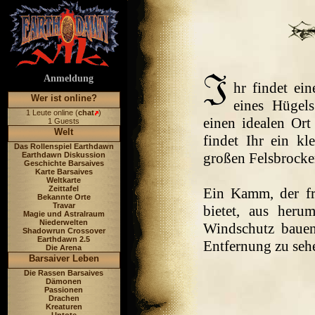
Anmeldung
hr findet ei
Wer ist online?
eines Hügels
1 Leute online (
chat
)
einen idealen Ort
1 Guests
Welt
findet Ihr ein kl
Das Rollenspiel Earthdawn
großen Felsbrocken
Earthdawn Diskussion
Geschichte Barsaives
Karte Barsaives
Weltkarte
Zeittafel
Ein Kamm, der fr
Bekannte Orte
Travar
bietet, aus herum
Magie und Astralraum
Niederwelten
Windschutz bauen
Shadowrun Crossover
Earthdawn 2.5
Entfernung zu sehe
Die Arena
Barsaiver Leben
Die Rassen Barsaives
Dämonen
Passionen
Drachen
Kreaturen