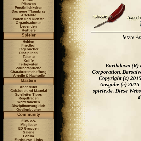
Untote
Pflanzen
Persönlichkeiten
Das neue T'kambras
Artefakte
Waren und Dienste
Organisationen
Legenden
Reittiere
Spieler
letzte 
Helden
Friedhof
Tagebücher
Disziplinen
Talente
Kniffe
Fertigkeiten
Earthdawn (R) 
Zaubersprüche
Corporation. Barsaiv
Charaktererschaffung
Vorteile & Nachteile
Copyright (c) 201
Mastern
Ausgabe (c) 2015 
Abenteuer
spiele.de. Diese Web
Gebäude und Material
Spielleiter Tipps
d
Regelfragen
Wertetabellen
Disziplinenvergleich
Quellenbücher
Community
EDW e.V.
Mitglieder
ED Gruppen
Galerie
Forum
Earthdawn-Links