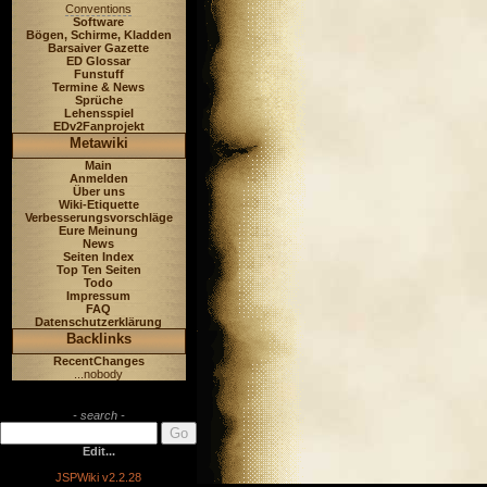
Conventions
Software
Bögen, Schirme, Kladden
Barsaiver Gazette
ED Glossar
Funstuff
Termine & News
Sprüche
Lehensspiel
EDv2Fanprojekt
Metawiki
Main
Anmelden
Über uns
Wiki-Etiquette
Verbesserungsvorschläge
Eure Meinung
News
Seiten Index
Top Ten Seiten
Todo
Impressum
FAQ
Datenschutzerklärung
Backlinks
RecentChanges
...nobody
- search -
Edit...
JSPWiki v2.2.28