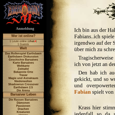
Anmeldung
Ich bin aus der H
Fabians..ich spiel
Wer ist online?
1 Leute online (
chat
)
irgendwo auf der Se
1 Guests
Welt
über mich zu schre
Das Rollenspiel Earthdawn
Tragischerweise 
Earthdawn Diskussion
Geschichte Barsaives
Karte Barsaives
ich von jetzt an 
Weltkarte
Zeittafel
Den hab ich au
Bekannte Orte
Travar
gekickt, und so w
Magie und Astralraum
Niederwelten
und overpowert
Shadowrun Crossover
Earthdawn 2.5
Die Arena
Fabian
spielt von
Barsaiver Leben
Die Rassen Barsaives
Dämonen
Passionen
Krass hier stimm
Drachen
Kreaturen
jedenfall so da