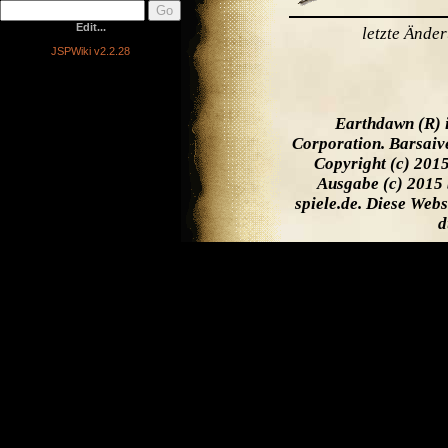
Edit...
letzte Ände
JSPWiki v2.2.28
Earthdawn (R) 
Corporation. Barsaiv
Copyright (c) 201
Ausgabe (c) 2015 
spiele.de. Diese Web
d