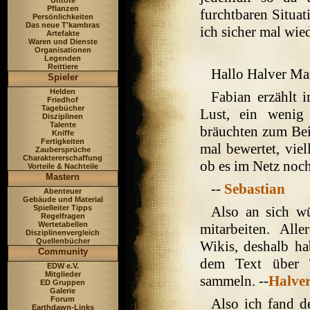
Untote
Pflanzen
furchtbaren Situat
Persönlichkeiten
Das neue T'kambras
ich sicher mal wie
Artefakte
Waren und Dienste
Organisationen
Legenden
Reittiere
Hallo Halver Ma
Spieler
Helden
Fabian erzählt 
Friedhof
Tagebücher
Lust, ein wenig
Disziplinen
Talente
bräuchten zum Bei
Kniffe
Fertigkeiten
mal bewertet, viel
Zaubersprüche
Charaktererschaffung
ob es im Netz noch
Vorteile & Nachteile
Mastern
--
Sebastian
Abenteuer
Gebäude und Material
Spielleiter Tipps
Also an sich wü
Regelfragen
Wertetabellen
mitarbeiten. Al
Disziplinenvergleich
Quellenbücher
Wikis, deshalb ha
Community
dem Text über T
EDW e.V.
Mitglieder
sammeln. --
Halve
ED Gruppen
Galerie
Forum
Also ich fand d
Earthdawn-Links