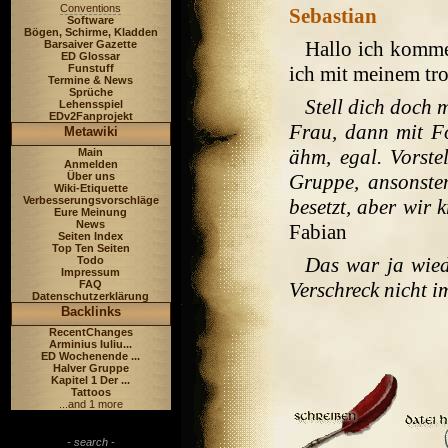
Conventions
Sebastian
Software
Bögen, Schirme, Kladden
Hallo ich komme
Barsaiver Gazette
ED Glossar
Funstuff
ich mit meinem tr
Termine & News
Sprüche
Stell dich doch m
Lehensspiel
EDv2Fanprojekt
Frau, dann mit Fo
Metawiki
ähm, egal. Vorste
Main
Anmelden
Über uns
Gruppe, ansonste
Wiki-Etiquette
Verbesserungsvorschläge
besetzt, aber wir 
Eure Meinung
News
Fabian
Seiten Index
Top Ten Seiten
Das war ja wied
Todo
Impressum
FAQ
Verschreck nicht i
Datenschutzerklärung
Backlinks
RecentChanges
Arminius Iuliu...
ED Wochenende ...
Halver Gruppe
Kapitel 1 Der ...
Tattoos
...and 1 more
- search -