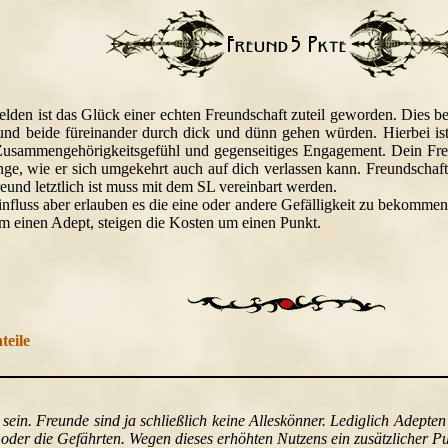
lden ist das Glück einer echten Freundschaft zuteil geworden. Dies be
nd beide füreinander durch dick und dünn gehen würden. Hierbei ist 
Zusammengehörigkeitsgefühl und gegenseitiges Engagement. Dein Freu
nge, wie er sich umgekehrt auch auf dich verlassen kann. Freundscha
reund letztlich ist muss mit dem SL vereinbart werden.
fluss aber erlauben es die eine oder andere Gefälligkeit zu bekommen.
m einen Adept, steigen die Kosten um einen Punkt.
teile
 sein. Freunde sind ja schließlich keine Alleskönner. Lediglich Adepte
 oder die Gefährten. Wegen dieses erhöhten Nutzens ein zusätzlicher P