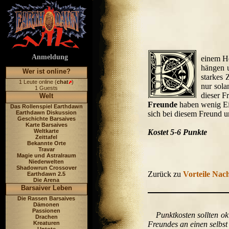
Anmeldung
einem He
hängen u
Wer ist online?
starkes 
1 Leute online (
chat
)
nur sola
1 Guests
dieser F
Welt
Freunde
haben wenig Ein
Das Rollenspiel Earthdawn
Earthdawn Diskussion
sich bei diesem Freund u
Geschichte Barsaives
Karte Barsaives
Weltkarte
Kostet 5-6 Punkte
Zeittafel
Bekannte Orte
Travar
Magie und Astralraum
Niederwelten
Shadowrun Crossover
Zurück zu
Vorteile Nach
Earthdawn 2.5
Die Arena
Barsaiver Leben
Die Rassen Barsaives
Dämonen
Passionen
Punktkosten sollten ok
Drachen
Kreaturen
Freundes an einen selbst