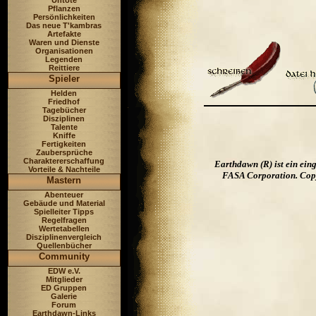
Untote
Pflanzen
Persönlichkeiten
Das neue T'kambras
Artefakte
Waren und Dienste
Organisationen
Legenden
Reittiere
Spieler
Helden
Friedhof
Tagebücher
Disziplinen
Talente
Kniffe
Fertigkeiten
Zaubersprüche
Charaktererschaffung
Earthdawn (R) ist ein ei
Vorteile & Nachteile
FASA Corporation. Copyr
Mastern
Abenteuer
Gebäude und Material
Spielleiter Tipps
Regelfragen
Wertetabellen
Disziplinenvergleich
Quellenbücher
Community
EDW e.V.
Mitglieder
ED Gruppen
Galerie
Forum
Earthdawn-Links