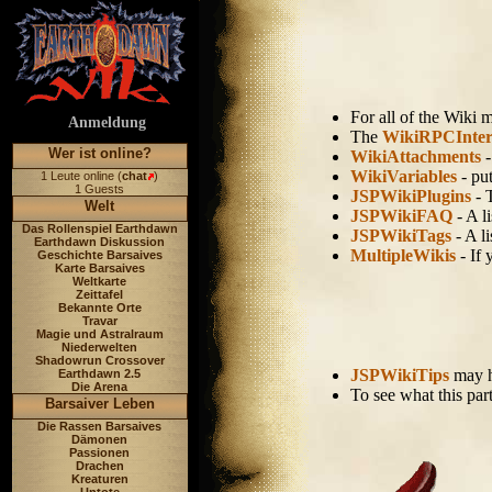
For all of the Wiki 
Anmeldung
The
WikiRPCInter
Wer ist online?
WikiAttachments
-
WikiVariables
- put
1 Leute online (
chat
)
1 Guests
JSPWikiPlugins
- 
Welt
JSPWikiFAQ
- A l
Das Rollenspiel Earthdawn
JSPWikiTags
- A l
Earthdawn Diskussion
MultipleWikis
- If 
Geschichte Barsaives
Karte Barsaives
Weltkarte
Zeittafel
Bekannte Orte
Travar
Magie und Astralraum
Niederwelten
Shadowrun Crossover
JSPWikiTips
may h
Earthdawn 2.5
Die Arena
To see what this par
Barsaiver Leben
Die Rassen Barsaives
Dämonen
Passionen
Drachen
Kreaturen