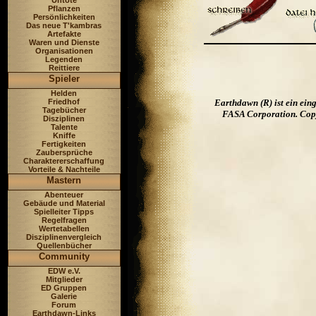
Untote
Pflanzen
Persönlichkeiten
Das neue T'kambras
Artefakte
Waren und Dienste
Organisationen
Legenden
Reittiere
Spieler
Helden
Earthdawn (R) ist ein ei
Friedhof
Tagebücher
FASA Corporation. Copyr
Disziplinen
Talente
Kniffe
Fertigkeiten
Zaubersprüche
Charaktererschaffung
Vorteile & Nachteile
Mastern
Abenteuer
Gebäude und Material
Spielleiter Tipps
Regelfragen
Wertetabellen
Disziplinenvergleich
Quellenbücher
Community
EDW e.V.
Mitglieder
ED Gruppen
Galerie
Forum
Earthdawn-Links