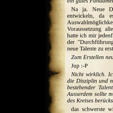
ein gutes Fundamen
Na ja. Neue Dis
entwickeln, da e
Auswahlmöglichkei
Voraussetzung all
hatte ich mir jede
der "Durchführung
neue Talente zu erst
Zum Erstellen ne
Jup :-P
Nicht wirklich. I
die Disziplin und n
bestehender Talen
Ausserdem sollte m
des Kreises berücks
das schwerste wi