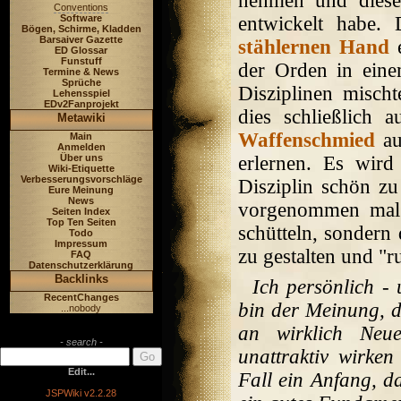
nehmen und diese
Conventions
Software
entwickelt habe.
Bögen, Schirme, Kladden
Barsaiver Gazette
stählernen Hand
e
ED Glossar
Funstuff
der Orden in eine
Termine & News
Sprüche
Disziplinen mischt
Lehensspiel
EDv2Fanprojekt
dies schließlich 
Metawiki
Waffenschmied
au
Main
Anmelden
Über uns
erlernen. Es wird
Wiki-Etiquette
Verbesserungsvorschläge
Disziplin schön zu 
Eure Meinung
News
vorgenommen mal 
Seiten Index
Top Ten Seiten
schütteln, sondern
Todo
Impressum
zu gestalten und "ru
FAQ
Datenschutzerklärung
Backlinks
Ich persönlich -
RecentChanges
bin der Meinung, d
...nobody
an wirklich Neue
- search -
unattraktiv wirken
Edit...
Fall ein Anfang, da
JSPWiki v2.2.28