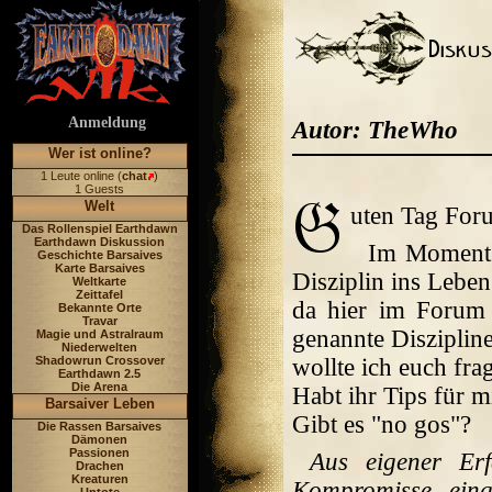
Anmeldung
Autor: TheWho
Wer ist online?
1 Leute online (
chat
)
1 Guests
Welt
uten Tag For
Das Rollenspiel Earthdawn
Earthdawn Diskussion
Im Moment 
Geschichte Barsaives
Karte Barsaives
Disziplin ins Leben
Weltkarte
Zeittafel
da hier im Forum 
Bekannte Orte
Travar
genannte Disziplin
Magie und Astralraum
Niederwelten
Shadowrun Crossover
wollte ich euch fra
Earthdawn 2.5
Die Arena
Habt ihr Tips für m
Barsaiver Leben
Gibt es "no gos"?
Die Rassen Barsaives
Dämonen
Passionen
Aus eigener Er
Drachen
Kreaturen
Kompromisse eing