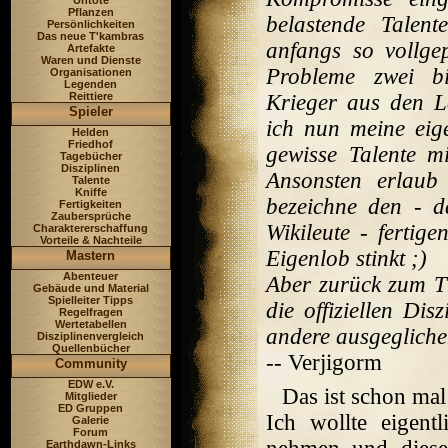
Untote
Pflanzen
belastende Talent
Persönlichkeiten
Das neue T'kambras
anfangs so vollge
Artefakte
Waren und Dienste
Probleme zwei bi
Organisationen
Legenden
Reittiere
Krieger aus den L
Spieler
ich nun meine eig
Helden
Friedhof
gewisse Talente mi
Tagebücher
Disziplinen
Ansonsten erlaub
Talente
Kniffe
bezeichne den - 
Fertigkeiten
Zaubersprüche
Wikileute - fertige
Charaktererschaffung
Vorteile & Nachteile
Eigenlob stinkt ;)
Mastern
Abenteuer
Aber zurück zum Th
Gebäude und Material
Spielleiter Tipps
die offiziellen Di
Regelfragen
Wertetabellen
andere ausgegliche
Disziplinenvergleich
Quellenbücher
-- Verjigorm
Community
EDW e.V.
Das ist schon mal
Mitglieder
ED Gruppen
Ich wollte eigent
Galerie
Forum
Earthdawn-Links