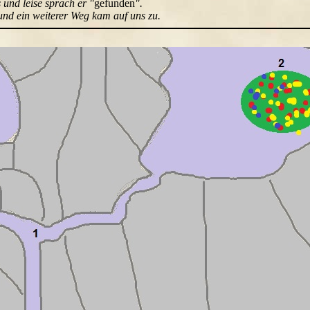
und leise sprach er "
gefunden
".
und ein weiterer Weg kam auf uns zu.