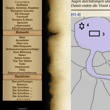
Augen durchdrangen uns 
Conventions
Damit endete die Vision 
Software
Bögen, Schirme, Kladden
Barsaiver Gazette
[#1-4]
ED Glossar
Funstuff
Termine & News
Sprüche
Lehensspiel
EDv2Fanprojekt
Metawiki
Main
Anmelden
Über uns
Wiki-Etiquette
Verbesserungsvorschläge
Eure Meinung
News
Seiten Index
Top Ten Seiten
Todo
Impressum
FAQ
Datenschutzerklärung
Backlinks
RecentChanges
Belenus
Die Schriften ...
Die Schriften ...
Die Schriften ...
Die Schriften ...
...and 4 more
- search -