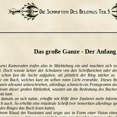
Das große Ganze - Der Anfang
uen) Kameraden trafen also in Märkteburg ein und machten sich sog
. Doch wusste keiner der Scholaren von den Schriftzeichen oder der
 schon fast die Suche aufgaben, als plötzlich der Ring stärker zu
r ein Buch, welches kurz im selben roten Licht erstrahlte. Dieses Bu
aren allesamt unbeschrieben, allerdings schmückt ein Pentagramm d
ivare dieser großen Bibliothek, wussten um die Bedeutung des Buche
sitz kam.
 damals an sich nahm, erhoffte mit Hilfe ihrer Zauberei mehr Infor
h auch. So erhellte eine rotastrale Schrift (wir bemerkten allerdings spä
des Ringes das Buch lesen kann).
einem
Ritual der Passionen
und zeigte uns in Form einer Vision ein