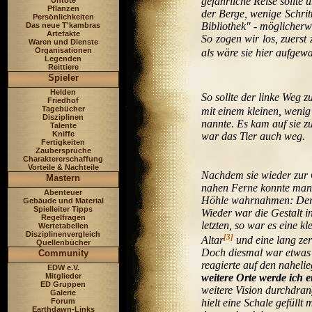
gefährliche Reise sollte
Untote
Pflanzen
der Berge, wenige Schrit
Persönlichkeiten
Bibliothek" - möglicherw
Das neue T'kambras
Artefakte
So zogen wir los, zuers
Waren und Dienste
Organisationen
als wäre sie hier aufgew
Legenden
Reittiere
Spieler
Helden
So sollte der linke Weg 
Friedhof
Tagebücher
mit einem kleinen, wenig
Disziplinen
nannte. Es kam auf sie z
Talente
Kniffe
war das Tier auch weg.
Fertigkeiten
Zaubersprüche
Charaktererschaffung
Vorteile & Nachteile
Nachdem sie wieder zur G
Mastern
nahen Ferne konnte man 
Abenteuer
Höhle wahrnahmen: Der Al
Gebäude und Material
Spielleiter Tipps
Wieder war die Gestalt i
Regelfragen
letzten, so war es eine 
Wertetabellen
Disziplinenvergleich
[3]
Altar
und eine lang zer
Quellenbücher
Doch diesmal war etwas 
Community
reagierte auf den naheli
EDW e.V.
weitere Orte werde ich e
Mitglieder
ED Gruppen
weitere Vision durchdran
Galerie
hielt eine Schale gefüll
Forum
Earthdawn-Links