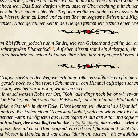
 uns erwarten, welche man natürlich nicht unvorbereitet antreten sollte
t hoch war. Das Buch durften wir zu unserer Überraschung mitnehmen "W
eise hatte er einen schlechten Tag oder wollte jemanden eine auswische
t zu Wasser, dann zu Land und zuletzt über unwegsame Felsen und Klip
achsen. Nach geraumer Zeit in den Bergen fanden wir letzlich einen Vo
zum Ziel führen, jedoch nahm Sindri, wie von Geisterhand geführ, den 
[2]
 schrittgroßen Blumenfeld
. Auf eben diesem stand ein Ackergaul, ein
u und berührte mit seiner Schnauze ihre Stirn, ihre Augen geschlossen
ruppe stieß und der Weg weiterführen sollte, erschütterte ein fürchter
gerade noch so einen roten Schimmer in den Himmel aufsteigen sehen, 
tar, welcher vor uns lag, wurde zerstört.
n ihrer schwarzen Robe vor Ort, "floh" allerdings noch bevor wir etwa
kleine Fläche, umringt von einer Felstwand, nur ein schmaler Pfad dahin
[4]
fallene Statue
in einer Ecke. Diese konnten wir diesmal als Upandal i
anders. Wir hatten einen Gegenstand dabei, welchen wir zuvor nicht 
egenden Altar. Wir öffneten das Buch,legten es auf den Altar und sogle
uch zeigen, der erste liegt nahe der
Lalai Schlucht
, der zweite... wird 
g uns, diesmal einen Hain zeigend, ein Ort von Pflanzen und Licht dur
t mit Wasser in Händen und war etwas "darin am suchen", bis er aufblick