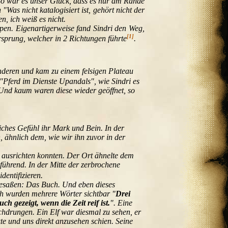
. So war es unser Glück, dass es nur am Rande
as nicht katalogisiert ist, gehört nicht der
n, ich weiß es nicht.
pen. Eigenartigerweise fand Sindri den Weg,
[1]
rsprung, welcher in 2 Richtungen führte
.
anderen und kam zu einem felsigen Plateau
 "Pferd im Dienste Upandals", wie Sindri es
. Und kaum waren diese wieder geöffnet, so
liches Gefühl ihr Mark und Bein. In der
ähnlich dem, wie wir ihn zuvor in der
s ausrichten konnten. Der Ort ähnelte dem
führend. In der Mitte der zerbrochene
dentifizieren.
besaßen: Das Buch. Und eben dieses
ich wurden mehrere Wörter sichtbar "
Drei
euch gezeigt, wenn die Zeit reif ist.
". Eine
chdrungen. Ein Elf war diesmal zu sehen, er
te und uns direkt anzusehen schien. Seine