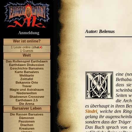
Autor: Belenus
Anmeldung
Wer ist online?
1 Leute online (
chat
)
1 Guests
Welt
Das Rollenspiel Earthdawn
Earthdawn Diskussion
Geschichte Barsaives
Karte Barsaives
eine (ne
Weltkarte
Bethabal
Zeittafel
Bekannte Orte
dass sie
Travar
scheinba
Magie und Astralraum
Niederwelten
Seiten w
Shadowrun Crossover
die Arch
Earthdawn 2.5
Die Arena
es überhaupt in ihren Be
Barsaiver Leben
Sindri
, welche den Ring
Die Rassen Barsaives
gelang ihr augenscheinlic
Dämonen
sondern dass der Träger 
Passionen
Drachen
Das Buch sprach von 
Kreaturen