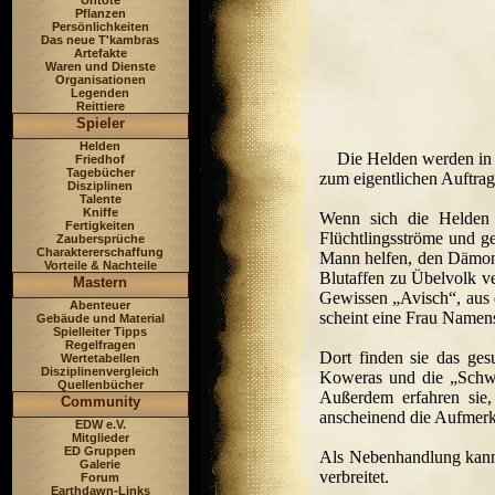
Untote
Pflanzen
Persönlichkeiten
Das neue T'kambras
Artefakte
Waren und Dienste
Organisationen
Legenden
Reittiere
Spieler
Helden
Die Helden werden in 
Friedhof
Tagebücher
zum eigentlichen Auftrag
Disziplinen
Talente
Kniffe
Wenn sich die Helden 
Fertigkeiten
Flüchtlingsströme und g
Zaubersprüche
Charaktererschaffung
Mann helfen, den Däm
Vorteile & Nachteile
Blutaffen zu Übelvolk ve
Mastern
Gewissen „Avisch“, aus 
Abenteuer
scheint eine Frau Namens
Gebäude und Material
Spielleiter Tipps
Regelfragen
Dort finden sie das ge
Wertetabellen
Disziplinenvergleich
Koweras und die „Schwa
Quellenbücher
Außerdem erfahren sie,
Community
anscheinend die Aufmerk
EDW e.V.
Mitglieder
ED Gruppen
Als Nebenhandlung kann 
Galerie
verbreitet.
Forum
Earthdawn-Links