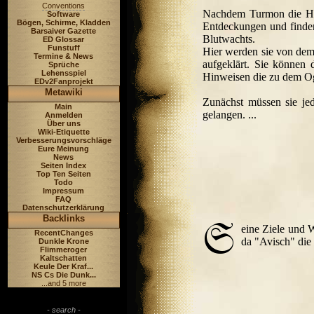
Conventions
Nachdem Turmon die Hel
Software
Bögen, Schirme, Kladden
Entdeckungen und finde
Barsaiver Gazette
Blutwachts.
ED Glossar
Funstuff
Hier werden sie von dem
Termine & News
aufgeklärt. Sie können 
Sprüche
Lehensspiel
Hinweisen die zu dem Og
EDv2Fanprojekt
Metawiki
Zunächst müssen sie je
Main
gelangen. ...
Anmelden
Über uns
Wiki-Etiquette
Verbesserungsvorschläge
Eure Meinung
News
Seiten Index
Top Ten Seiten
Todo
Impressum
FAQ
Datenschutzerklärung
Backlinks
eine Ziele und 
RecentChanges
da "Avisch" die 
Dunkle Krone
Flimmeroger
Kaltschatten
Keule Der Kraf...
NS Cs Die Dunk...
...and 5 more
- search -