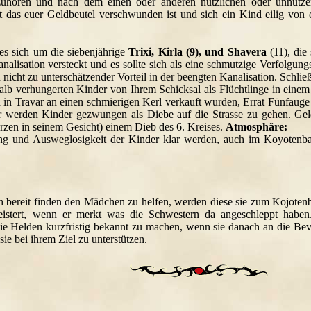
zuhören und nach dem einen oder anderen nützlichen oder unnütze
kt das euer Geldbeutel verschwunden ist und sich ein Kind eilig vo
es sich um die siebenjährige
Trixi, Kirla (9), und Shavera
(11), die 
 Kanalisation versteckt und es sollte sich als eine schmutzige Verfolgu
n nicht zu unterschätzender Vorteil in der beengten Kanalisation. Schlie
halb verhungerten Kinder von Ihrem Schicksal als Flüchtlinge in eine
d in Travar an einen schmierigen Kerl verkauft wurden, Errat Fünfaug
er werden Kinder gezwungen als Diebe auf die Strasse zu gehen. Gele
rzen in seinem Gesicht) einem Dieb des 6. Kreises.
Atmosphäre:
ung und Ausweglosigkeit der Kinder klar werden, auch im Koyotenba
h bereit finden den Mädchen zu helfen, werden diese sie zum Kojoten
geistert, wenn er merkt was die Schwestern da angeschleppt haben.
ie Helden kurzfristig bekannt zu machen, wenn sie danach an die Bev
sie bei ihrem Ziel zu unterstützen.