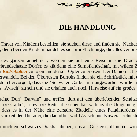
DIE HANDLUNG
Travar von Kindern bestohlen, sie suchen diese und finden sie. Nach
, denn bei den Kindern handelt es sich um Flüchtlinge, die alles verl
des ganzen annehmen, werden sie auf eine Reise in die Drachenb
ebrandschatzte Dörfer, es gilt dann eine Sumpflandschaft, mit wilde
on
Kaltschatten
zu töten und dessen Opfer zu erlösen. Der Dämon hat e
rwandelt. Bei den Überresten Burroks finden sie ein Schriftstück mi
dem hervorgeht, dass die "Schwarze Garbe" nur angeworben wurde um 
 „Avisch“ zu sein und sie erhalten auch noch Hinweise auf ein großes 
suchte Dorf "Darwin" und treffen dort auf den überlebenden Schüt
rze Garbe“, schwarze Reiter die scheinbar wahllos die Umgebung in
 dass es in der Nähe eine zerstörte Zitadelle eines Paladinorden
samkeit der Theraner, die daraufhin wohl Avisch und Koweras schickt
noch ein schwarzes Drakkar dienen, das als Geisterschiff immer wie