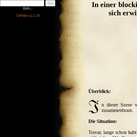
In einer block
Edit...
sich erwi
JSPWiki v2.2.28
Überblick:
n dieser Szene 
zusammenbraut.
Die Situation:
Travar, lange schon habt