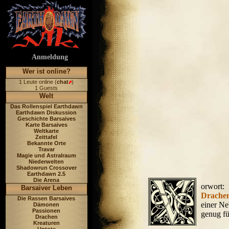
Anmeldung
Wer ist online?
1 Leute online (
chat
)
1 Guests
Welt
Das Rollenspiel Earthdawn
Earthdawn Diskussion
Geschichte Barsaives
Karte Barsaives
Weltkarte
Zeittafel
Bekannte Orte
Travar
Magie und Astralraum
Niederwelten
Shadowrun Crossover
Earthdawn 2.5
Die Arena
orwort:
Barsaiver Leben
Drache
Die Rassen Barsaives
einer Ne
Dämonen
Passionen
genug fü
Drachen
Kreaturen