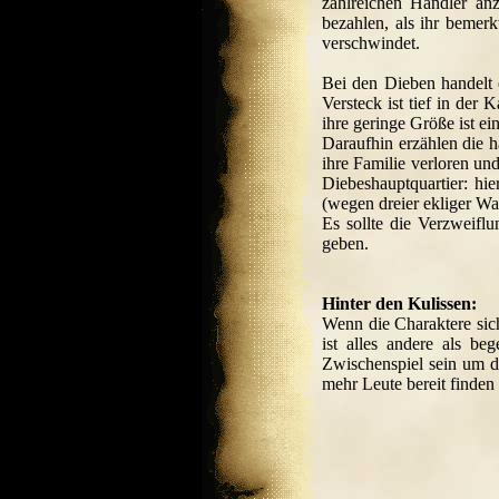
zahlreichen Händler an
bezahlen, als ihr bemer
verschwindet.
Bei den Dieben handelt 
Versteck ist tief in der
ihre geringe Größe ist ei
Daraufhin erzählen die 
ihre Familie verloren un
Diebeshauptquartier: hi
(wegen dreier ekliger Wa
Es sollte die Verzweifl
geben.
Hinter den Kulissen:
Wenn die Charaktere sic
ist alles andere als be
Zwischenspiel sein um d
mehr Leute bereit finden 