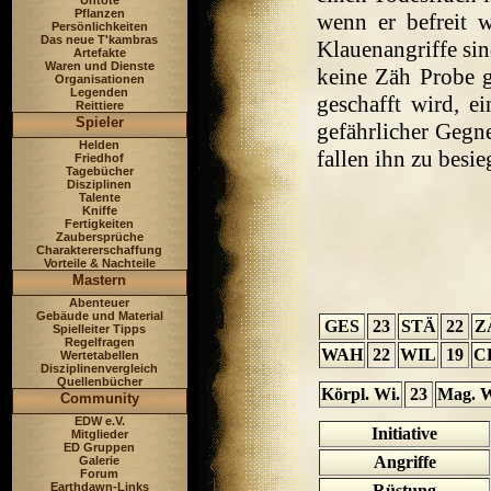
Untote
Pflanzen
wenn er befreit w
Persönlichkeiten
Das neue T'kambras
Klauenangriffe sin
Artefakte
Waren und Dienste
keine Zäh Probe g
Organisationen
Legenden
geschafft wird, e
Reittiere
Spieler
gefährlicher Gegn
Helden
fallen ihn zu besie
Friedhof
Tagebücher
Disziplinen
Talente
Kniffe
Fertigkeiten
Zaubersprüche
Charaktererschaffung
Vorteile & Nachteile
Mastern
Abenteuer
Gebäude und Material
GES
23
STÄ
22
Z
Spielleiter Tipps
Regelfragen
WAH
22
WIL
19
C
Wertetabellen
Disziplinenvergleich
Quellenbücher
Körpl. Wi.
23
Mag. W
Community
EDW e.V.
Initiative
Mitglieder
ED Gruppen
Angriffe
Galerie
Forum
Earthdawn-Links
Rüstung