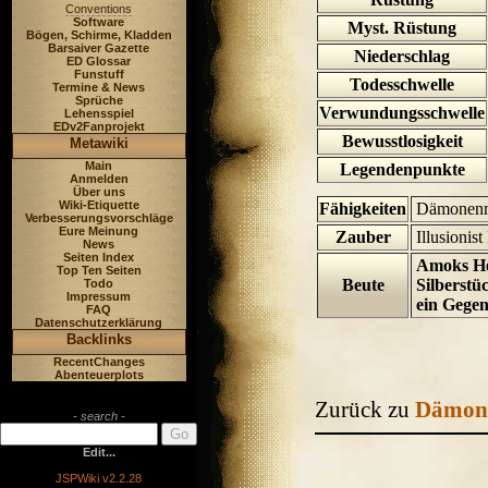
Conventions
Software
Myst. Rüstung
Bögen, Schirme, Kladden
Barsaiver Gazette
Niederschlag
ED Glossar
Funstuff
Todesschwelle
Termine & News
Sprüche
Verwundungsschwelle
Lehensspiel
EDv2Fanprojekt
Bewusstlosigkeit
Metawiki
Main
Legendenpunkte
Anmelden
Über uns
Wiki-Etiquette
Fähigkeiten
Dämonenma
Verbesserungsvorschläge
Eure Meinung
Zauber
Illusionist
News
Seiten Index
Amoks Her
Top Ten Seiten
Beute
Silberstü
Todo
Impressum
ein Gegen
FAQ
Datenschutzerklärung
Backlinks
RecentChanges
Abenteuerplots
Zurück zu
Dämon
- search -
Edit...
JSPWiki v2.2.28