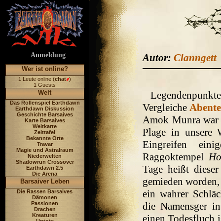
Anmeldung
Autor:
Clanngett
Wer ist online?
1 Leute online (
chat
)
1 Guests
Welt
Legendenpunkte
Das Rollenspiel Earthdawn
Vergleiche
Abente
Earthdawn Diskussion
Geschichte Barsaives
Amok Munra war e
Karte Barsaives
Weltkarte
Plage in unsere 
Zeittafel
Bekannte Orte
Eingreifen ein
Travar
Magie und Astralraum
Raggoktempel
Ho
Niederwelten
Shadowrun Crossover
Tage heißt diese
Earthdawn 2.5
Die Arena
gemieden worden, 
Barsaiver Leben
ein wahrer Schlä
Die Rassen Barsaives
Dämonen
Passionen
die Namensger in
Drachen
Kreaturen
einen Todesfluch 