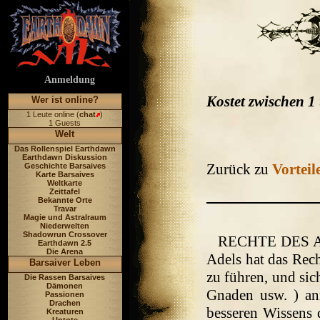
Anmeldung
Kostet zwischen 1
Wer ist online?
1 Leute online (
chat
)
1 Guests
Welt
Das Rollenspiel Earthdawn
Earthdawn Diskussion
Zurück zu
Vorteil
Geschichte Barsaives
Karte Barsaives
Weltkarte
Zeittafel
Bekannte Orte
Travar
Magie und Astralraum
Niederwelten
Shadowrun Crossover
RECHTE DES ADE
Earthdawn 2.5
Die Arena
Adels hat das Recht
Barsaiver Leben
zu führen, und sic
Die Rassen Barsaives
Dämonen
Gnaden usw. ) anr
Passionen
Drachen
besseren Wissens d
Kreaturen