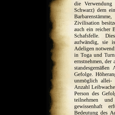
die Verwendung 
Schwarz) dem ein
Barbarenstämme
Zivilisation besi
auch ein reicher B
Schafsfelle. Di
aufwändig, sie i
Adeligen notwendi
in Toga und Turns
ernstnehmen, der 
standesgemäßen A
Gefolge. Höheran
unmöglich allei-
Anzahl Leibwachen
Person des Gefolg
teilnehmen un
gewissenhaft er
Bedeutung des Ad