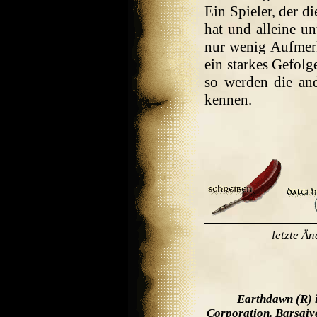
Ein Spieler, der d
hat und alleine un
nur wenig Aufmerk
ein starkes Gefolg
so werden die and
kennen.
letzte Ä
Earthdawn (R) 
Corporation. Barsaiv