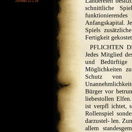
Ländereien besitzt
JSPWiki v2.2.28
schnittliche Spi
funktionierende
Anfangskapital. Je
Spiels zusätzlic
Fertigkeit gekostet
PFLICHTEN DES
Jedes Mitglied de
und Bedürftige
Möglichkeiten zu
Schutz von 
Unannehmlichkei
Bürger vor betru
liebestollen Elfe
ist verpfl ichtet,
Rollenspiel sond
darzustel- len. Zu
allem standesge