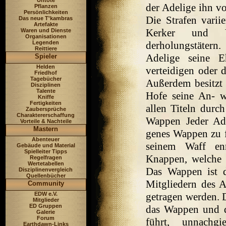
Untote
der Adelige ihn vor
Pflanzen
Persönlichkeiten
Die Strafen varii
Das neue T'kambras
Artefakte
Kerker und V
Waren und Dienste
Organisationen
Legenden
derholungstätern.
Reittiere
Adelige seine E
Spieler
Helden
verteidigen oder d
Friedhof
Tagebücher
Außerdem besitzt 
Disziplinen
Talente
Hofe seine An- w
Kniffe
Fertigkeiten
allen Titeln durc
Zaubersprüche
Charaktererschaffung
Wappen Jeder Ade
Vorteile & Nachteile
Mastern
genes Wappen zu f
Abenteuer
seinem Waff enr
Gebäude und Material
Spielleiter Tipps
Knappen, welche 
Regelfragen
Wertetabellen
Das Wappen ist 
Disziplinenvergleich
Quellenbücher
Mitgliedern des A
Community
EDW e.V.
getragen werden. D
Mitglieder
ED Gruppen
das Wappen und d
Galerie
Forum
führt, unnachgi
Earthdawn-Links