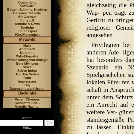
Conventions
gleichzeitig die P
Software
Bögen, Schirme, Kladden
Wap- pen trägt zu
Barsaiver Gazette
ED Glossar
Gericht zu bringen
Funstuff
Termine & News
religiöser Geme
Sprüche
Lehensspiel
angesehen
EDv2Fanprojekt
Metawiki
Privilegien be
Main
Anmelden
anderen Ade- lige
Über uns
Wiki-Etiquette
hat besonders d
Verbesserungsvorschläge
Eure Meinung
Szenario ein N
News
Seiten Index
Spielgeschehen sta
Top Ten Seiten
Todo
lokalen Fürs- ten 
Impressum
FAQ
schaft in Anspruc
Datenschutzerklärung
Backlinks
unter dem Schutz 
RecentChanges
Gelöschte Seit...
ein Anrecht auf e
Vorteile Nacht...
weitere Ver- günst
- search -
standesgemäße Pri
zu lassen. Eink
Edit...