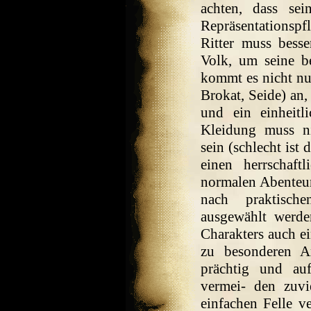
achten, dass se
Repräsentationspf
Ritter muss besse
Volk, um seine b
kommt es nicht nu
Brokat, Seide) an,
und ein einheitl
Kleidung muss nic
sein (schlecht ist 
einen herrschaft
normalen Abenteure
nach praktische
ausgewählt werden
Charakters auch ei
zu besonderen A
prächtig und au
vermei- den zuvi
einfachen Felle v