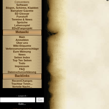
Conventions
Software
Bögen, Schirme, Kladden
Barsaiver Gazette
ED Glossar
Funstuff
Termine & News
Sprüche
Lehensspiel
EDv2Fanprojekt
Metawiki
Main
Anmelden
Über uns
Wiki-Etiquette
Verbesserungsvorschläge
Eure Meinung
News
Seiten Index
Top Ten Seiten
Todo
Impressum
FAQ
Datenschutzerklärung
Backlinks
RecentChanges
Trachkar Toten...
Vorteile Nacht...
- search -
Edit...