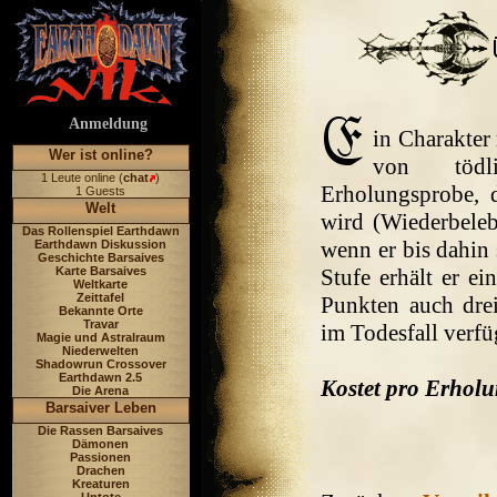
Anmeldung
in Charakter 
Wer ist online?
von tödl
1 Leute online (
chat
)
Erholungsprobe, d
1 Guests
Welt
wird (Wiederbeleb
Das Rollenspiel Earthdawn
wenn er bis dahin 
Earthdawn Diskussion
Geschichte Barsaives
Karte Barsaives
Stufe erhält er ei
Weltkarte
Zeittafel
Punkten auch dre
Bekannte Orte
Travar
im Todesfall verfü
Magie und Astralraum
Niederwelten
Shadowrun Crossover
Earthdawn 2.5
Kostet pro Erholu
Die Arena
Barsaiver Leben
Die Rassen Barsaives
Dämonen
Passionen
Drachen
Kreaturen