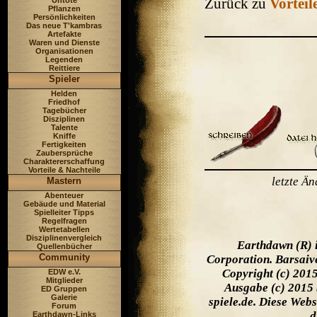
Zurück zu
Vorteil
Untote
Pflanzen
Persönlichkeiten
Das neue T'kambras
Artefakte
Waren und Dienste
Organisationen
Legenden
Reittiere
Spieler
Helden
Friedhof
Tagebücher
Disziplinen
Talente
Kniffe
Fertigkeiten
Zaubersprüche
Charaktererschaffung
Vorteile & Nachteile
letzte Ä
Mastern
Abenteuer
Gebäude und Material
Spielleiter Tipps
Regelfragen
Wertetabellen
Disziplinenvergleich
Earthdawn (R) 
Quellenbücher
Community
Corporation. Barsaiv
Copyright (c) 201
EDW e.V.
Mitglieder
Ausgabe (c) 2015 
ED Gruppen
Galerie
spiele.de. Diese Web
Forum
d
Earthdawn-Links