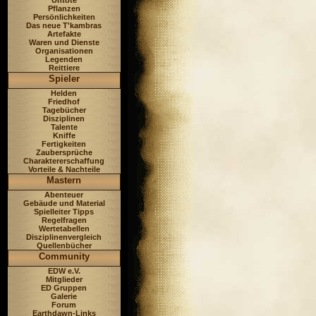
Untote
Pflanzen
Persönlichkeiten
Das neue T'kambras
Artefakte
Waren und Dienste
Organisationen
Legenden
Reittiere
Spieler
Helden
Friedhof
Tagebücher
Disziplinen
Talente
Kniffe
Fertigkeiten
Zaubersprüche
Charaktererschaffung
Vorteile & Nachteile
Mastern
Abenteuer
Gebäude und Material
Spielleiter Tipps
Regelfragen
Wertetabellen
Disziplinenvergleich
Quellenbücher
Community
EDW e.V.
Mitglieder
ED Gruppen
Galerie
Forum
Earthdawn-Links