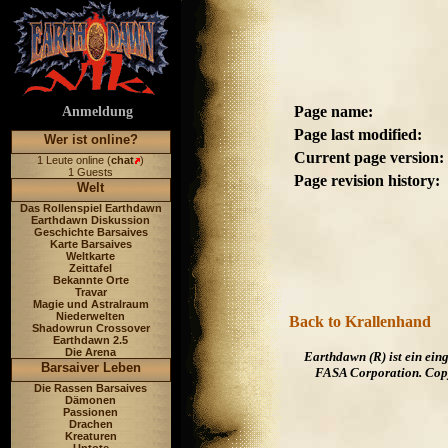
Page name:
Anmeldung
Page last modified:
Wer ist online?
Current page version:
1 Leute online (
chat
)
1 Guests
Page revision history:
Welt
Das Rollenspiel Earthdawn
Earthdawn Diskussion
Geschichte Barsaives
Karte Barsaives
Weltkarte
Zeittafel
Bekannte Orte
Travar
Magie und Astralraum
Niederwelten
Back to Krallenhand
Shadowrun Crossover
Earthdawn 2.5
Die Arena
Earthdawn (R) ist ein ei
Barsaiver Leben
FASA Corporation. Copyr
Die Rassen Barsaives
Dämonen
Passionen
Drachen
Kreaturen