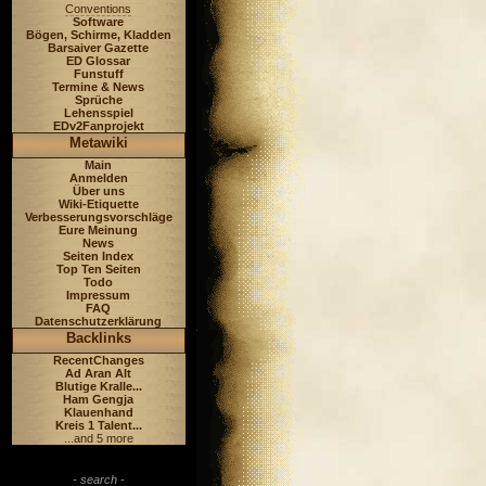
Conventions
Software
Bögen, Schirme, Kladden
Barsaiver Gazette
ED Glossar
Funstuff
Termine & News
Sprüche
Lehensspiel
EDv2Fanprojekt
Metawiki
Main
Anmelden
Über uns
Wiki-Etiquette
Verbesserungsvorschläge
Eure Meinung
News
Seiten Index
Top Ten Seiten
Todo
Impressum
FAQ
Datenschutzerklärung
Backlinks
RecentChanges
Ad Aran Alt
Blutige Kralle...
Ham Gengja
Klauenhand
Kreis 1 Talent...
...and 5 more
- search -