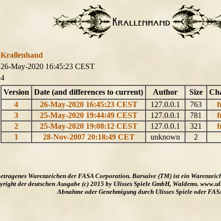
Krallenhand
26-May-2020 16:45:23 CEST
4
Version
Date (and differences to current)
Author
Size
Cha
4
26-May-2020 16:45:23 CEST
127.0.0.1
763
f
3
25-May-2020 19:44:49 CEST
127.0.0.1
781
f
2
25-May-2020 19:08:12 CEST
127.0.0.1
321
f
1
28-Nov-2007 20:18:49 CET
unknown
2
ngetragenes Warenzeichen der FASA Corporation. Barsaive (TM) ist ein Warenzeic
ight der deutschen Ausgabe (c) 2015 by Ulisses Spiele GmbH, Waldems. www.uliss
Abnahme oder Genehmigung durch Ulisses Spiele oder FAS