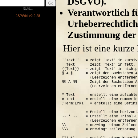
DSGVO).
Edit...
Verantwortlich für
JSPWiki v2.2.28
Urheberrechtlich
Zustimmung der 
Hier ist eine kurz
''Text''   = zeigt 'Text' in kursiv.
__Text__   = zeigt 'Text' in fett.

{{Text}}   = zeigt 'Text' in nichtp
§ A §      = Zeigt den Buchstaben A
             (Leerzeichen entfernen
§§ A §§    = Zeigt den Buchstaben A
             (Leerzeichen entfernen
* Text     = erstellt eine aufzähle
# Text     = erstellt eine nummerie
;Term:Erkl   = erstellt eine Defini
----       = Erstellt eine horizont
~~ * ~~    = Erstellt eine Tribal-Li
             (Leerzeichen entfernen
\\         = erzwingt einen Zeilensp
\\\        = erzwingt Zeilensprung 