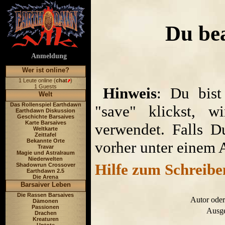
Du be
Anmeldung
Wer ist online?
1 Leute online (
chat
)
1 Guests
Hinweis
: Du bist
Welt
Das Rollenspiel Earthdawn
"save" klickst, w
Earthdawn Diskussion
Geschichte Barsaives
Karte Barsaives
verwendet. Falls D
Weltkarte
Zeittafel
Bekannte Orte
vorher unter einem 
Travar
Magie und Astralraum
Niederwelten
Hilfe zum Schreibe
Shadowrun Crossover
Earthdawn 2.5
Die Arena
Barsaiver Leben
Die Rassen Barsaives
Autor oder
Dämonen
Passionen
Ausge
Drachen
Kreaturen