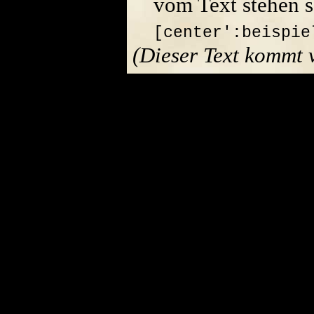
vom Text stehen s
[center':beispie
(Dieser Text kommt