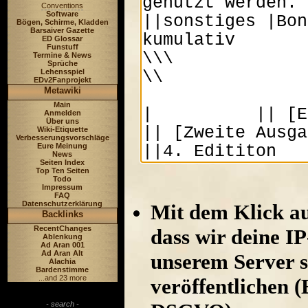
Conventions
Software
Bögen, Schirme, Kladden
Barsaiver Gazette
ED Glossar
Funstuff
Termine & News
Sprüche
Lehensspiel
EDv2Fanprojekt
Metawiki
Main
Anmelden
Über uns
Wiki-Etiquette
Verbesserungsvorschläge
Eure Meinung
News
Seiten Index
Top Ten Seiten
Todo
Impressum
FAQ
Datenschutzerklärung
Mit dem Klick au
Backlinks
RecentChanges
dass wir deine I
Ablenkung
Ad Aran 001
Ad Aran Alt
unserem Server s
Alachia
Bardenstimme
...and 23 more
veröffentlichen (
- search -