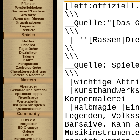
Untote
Pflanzen
Persönlichkeiten
Das neue T'kambras
Artefakte
Waren und Dienste
Organisationen
Legenden
Reittiere
Spieler
Helden
Friedhof
Tagebücher
Disziplinen
Talente
Kniffe
Fertigkeiten
Zaubersprüche
Charaktererschaffung
Vorteile & Nachteile
Mastern
Abenteuer
Gebäude und Material
Spielleiter Tipps
Regelfragen
Wertetabellen
Disziplinenvergleich
Quellenbücher
Community
EDW e.V.
Mitglieder
ED Gruppen
Galerie
Forum
Earthdawn-Links