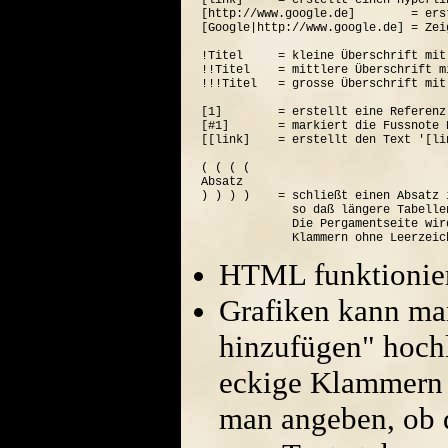
[link]     = erstellt einen Hyperli
[http://www.google.de]        = ers
[Google|http://www.google.de] = Zei
!Titel     = kleine Überschrift mit
!!Titel    = mittlere Überschrift m
!!!Titel   = grosse Überschrift mit
[1]        = erstellt eine Referenz
[#1]       = markiert die Fussnote N
[[link]    = erstellt den Text '[lin
( ( ( (  

Absatz

) ) ) )    = schließt einen Absatz 
             so daß längere Tabelle
             Die Pergamentseite wir
HTML funktionier
Grafiken kann ma
hinzufügen" hoch
eckige Klammern 
man angeben, ob di