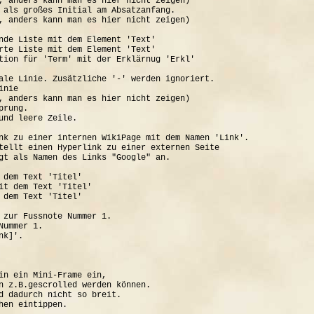
, anders kann man es hier nicht zeigen)

 als großes Initial am Absatzanfang.

, anders kann man es hier nicht zeigen)

nde Liste mit dem Element 'Text'

rte Liste mit dem Element 'Text'

tion für 'Term' mit der Erklärnug 'Erkl'

ale Linie. Zusätzliche '-' werden ignoriert.

nie

, anders kann man es hier nicht zeigen)

rung.

und leere Zeile.

nk zu einer internen WikiPage mit dem Namen 'Link'.

tellt einen Hyperlink zu einer externen Seite

gt als Namen des Links "Google" an.

 dem Text 'Titel'

it dem Text 'Titel'

 dem Text 'Titel'

 zur Fussnote Nummer 1.

ummer 1.

k]'.

in ein Mini-Frame ein, 

n z.B.gescrolled werden können.

d dadurch nicht so breit.
