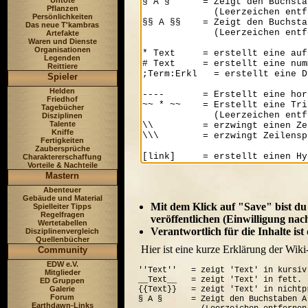
Untote
Pflanzen
Persönlichkeiten
Das neue T'kambras
Artefakte
Waren und Dienste
Organisationen
Legenden
Reittiere
Spieler
Helden
Friedhof
Tagebücher
Disziplinen
Talente
Kniffe
Fertigkeiten
Zaubersprüche
Charaktererschaffung
Vorteile & Nachteile
Mastern
Abenteuer
Gebäude und Material
Mit dem Klick auf "Save" bist du
Spielleiter Tipps
Regelfragen
veröffentlichen (Einwilligung nac
Wertetabellen
Verantwortlich für die Inhalte is
Disziplinenvergleich
Quellenbücher
Hier ist eine kurze Erklärung der Wiki
Community
EDW e.V.
''Text''   = zeigt 'Text' in kursiv.
Mitglieder
__Text__   = zeigt 'Text' in fett.

ED Gruppen
Galerie
{{Text}}   = zeigt 'Text' in nichtp
Forum
§ A §      = Zeigt den Buchstaben A
Earthdawn-Links