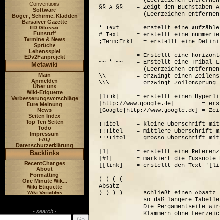
             (Leerzeichen entfernen
Conventions
§§ A §§    = Zeigt den Buchstaben A
Software
             (Leerzeichen entfernen
Bögen, Schirme, Kladden
Barsaiver Gazette
ED Glossar
* Text     = erstellt eine aufzähle
Funstuff
# Text     = erstellt eine nummerie
Termine & News
;Term:Erkl   = erstellt eine Defini
Sprüche
Lehensspiel
----       = Erstellt eine horizont
EDv2Fanprojekt
~~ * ~~    = Erstellt eine Tribal-Li
Metawiki
             (Leerzeichen entfernen
Main
\\         = erzwingt einen Zeilensp
Anmelden
\\\        = erzwingt Zeilensprung 
Über uns
Wiki-Etiquette
[link]     = erstellt einen Hyperli
Verbesserungsvorschläge
[http://www.google.de]        = ers
Eure Meinung
News
[Google|http://www.google.de] = Zei
Seiten Index
Top Ten Seiten
!Titel     = kleine Überschrift mit
Todo
!!Titel    = mittlere Überschrift m
Impressum
!!!Titel   = grosse Überschrift mit
FAQ
Datenschutzerklärung
[1]        = erstellt eine Referenz
Backlinks
[#1]       = markiert die Fussnote N
RecentChanges
[[link]    = erstellt den Text '[lin
About
Formatting
( ( ( (  

One Minute Wik...
Absatz

Wiki Etiquette
Wiki Variables
) ) ) )    = schließt einen Absatz 
             so daß längere Tabelle
             Die Pergamentseite wir
- search -