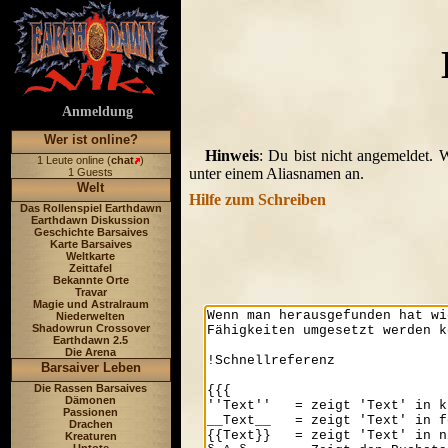
Anmeldung
Wer ist online?
Hinweis
: Du bist nicht angemeldet. 
1 Leute online (
chat
)
unter einem Aliasnamen an.
1 Guests
Welt
Hilfe zum Schreiben
Das Rollenspiel Earthdawn
Earthdawn Diskussion
Geschichte Barsaives
Karte Barsaives
Weltkarte
Zeittafel
Bekannte Orte
Travar
Magie und Astralraum
Niederwelten
Shadowrun Crossover
Earthdawn 2.5
Die Arena
Barsaiver Leben
Die Rassen Barsaives
Dämonen
Passionen
Drachen
Kreaturen