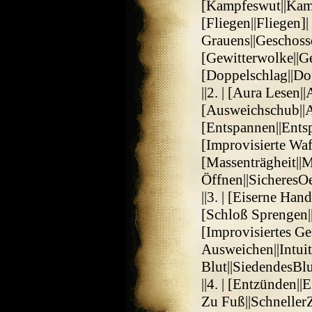
[Kampfeswut||Kam
[Fliegen||Fliegen]
Grauens||Geschoss
[Gewitterwolke||G
[Doppelschlag||Do
||2. | [Aura Lesen|
[Ausweichschub||Au
[Entspannen||Ents
[Improvisierte Waf
[Massenträgheit||M
Öffnen||SicheresO
||3. | [Eiserne Han
[Schloß Sprengen||
[Improvisiertes Ge
Ausweichen||Intui
Blut||SiedendesB
||4. | [Entzünden|
Zu Fuß||SchnellerZ