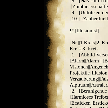
||8. | [Naß Und Tr
|[Zombie erschaff
||9. | [Untote ent
||10. | [Zauberdue
!!![Illusionist]
||Nr ||1 Kreis||2. Kr
Kreis||8. Kreis
||1. | [Abbild Verse
[Alarm||Alarm]| [
Visionen||Angeneh
Projektile||Illusio
Verzauberung||Fal
Alptraum||Astrale
||2. | [Beruhigen
[Harmloses Treibe
[Ersticken||Erstick