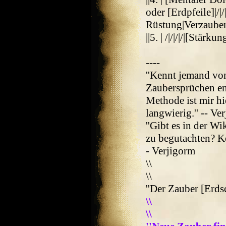
oder [Erdpfeile]|/|/
Rüstung|Verzauberte
||5. | /|/|/|/|[Stärkun
----
''Kennt jemand vo
Zaubersprüchen en
Methode ist mir h
langwierig.'' -- Ve
''Gibt es in der W
zu begutachten? K
- Verjigorm
\\
\\
''Der Zauber [Erds
\\
\\