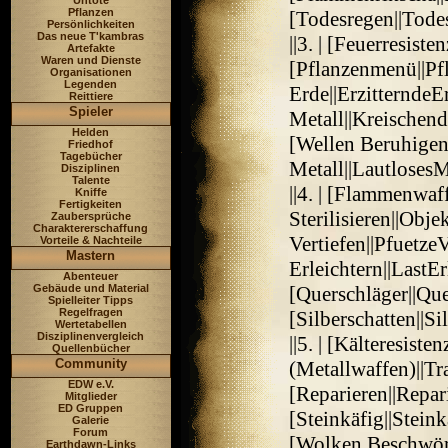
Untote
Pflanzen
[Todesregen||Todes
Persönlichkeiten
Das neue T'kambras
||3. | [Feuerresist
Artefakte
Waren und Dienste
[Pflanzenmenü||Pf
Organisationen
Legenden
Erde||ErzitterndeE
Reittiere
Spieler
Metall||Kreischend
Helden
[Wellen Beruhigen
Friedhof
Tagebücher
Metall||LautlosesM
Disziplinen
Talente
||4. | [Flammenwaf
Kniffe
Fertigkeiten
Sterilisieren||Objek
Zaubersprüche
Charaktererschaffung
Vertiefen||PfuetzeV
Vorteile & Nachteile
Mastern
Erleichtern||LastEr
Abenteuer
Gebäude und Material
[Querschläger||Que
Spielleiter Tipps
Regelfragen
[Silberschatten||Si
Wertetabellen
Disziplinenvergleich
||5. | [Kälteresiste
Quellenbücher
Community
(Metallwaffen)||Tr
EDW e.V.
[Reparieren||Repar
Mitglieder
ED Gruppen
[Steinkäfig||Steink
Galerie
Forum
[Wolken Beschwör
Earthdawn-Links