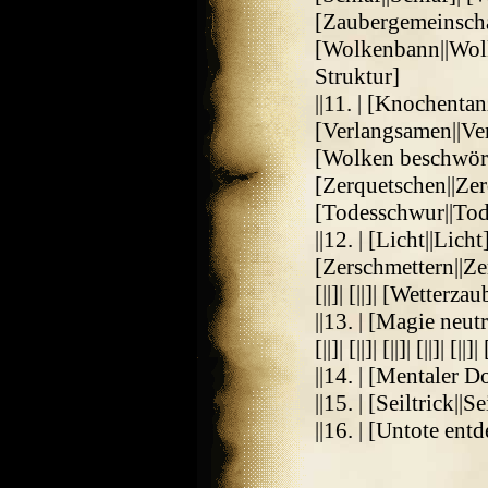
[Zaubergemeinscha
[Wolkenbann||Wolk
Struktur]
||11. | [Knochentanz|
[Verlangsamen||Ve
[Wolken beschwör
[Zerquetschen||Zerq
[Todesschwur||To
||12. | [Licht||Licht]| [
[Zerschmettern||Ze
[||]| [||]| [Wetterz
||13. | [Magie neutra
[||]| [||]| [||]| [||]|
||14. | [Mentaler 
||15. | [Seiltrick||Se
||16. | [Untote en