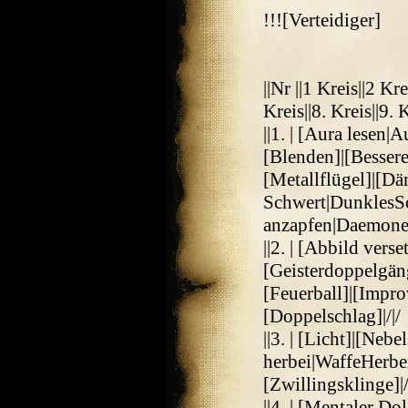
!!![Verteidiger]
||Nr ||1 Kreis||2 Kre
Kreis||8. Kreis||9. 
||1. | [Aura lesen
[Blenden]|[Besser
[Metallflügel]|[D
Schwert|DunklesS
anzapfen|Daemon
||2. | [Abbild vers
[Geisterdoppelgäng
[Feuerball]|[Impro
[Doppelschlag]|/|/
||3. | [Licht]|[Ne
herbei|WaffeHerbe
[Zwillingsklinge]|/
||4. | [Mentaler D