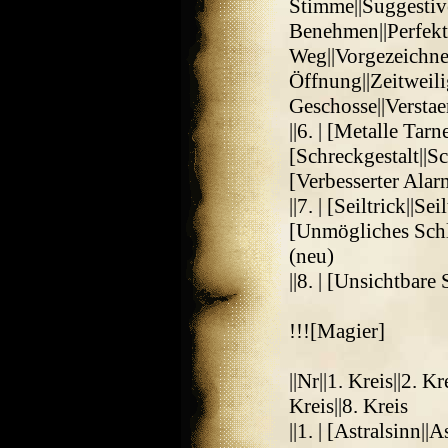
Stimme||Suggestiv
Benehmen||Perfekt
Weg||Vorgezeichne
Öffnung||Zeitweili
Geschosse||Versta
||6. | [Metalle Tar
[Schreckgestalt||S
[Verbesserter Alar
||7. | [Seiltrick||Se
[Unmögliches Schlo
(neu)
||8. | [Unsichtbar
!!![Magier]
||Nr||1. Kreis||2. Kr
Kreis||8. Kreis
||1. | [Astralsinn||