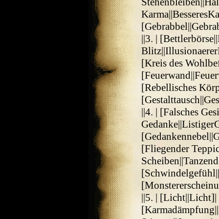
Stehenbleiben||Hal
Karma||BesseresKar
[Gebrabbel||Gebra
||3. | [Bettlerbörse
Blitz||Illusionaere
[Kreis des Wohlbe
[Feuerwand||Feuerw
[Rebellisches Körpe
[Gestalttausch||Ges
||4. | [Falsches Ges
Gedanke||Listiger
[Gedankennebel||Ge
[Fliegender Teppi
Scheiben||Tanzend
[Schwindelgefühl|
[Monstererscheinu
||5. | [Licht||Licht
[Karmadämpfung||