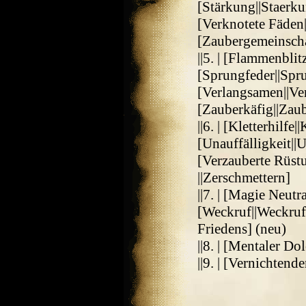
[Stärkung||Staerk
[Verknotete Fäden
[Zaubergemeinscha
||5. | [Flammenblit
[Sprungfeder||Spru
[Verlangsamen||Ver
[Zauberkäfig||Zaub
||6. | [Kletterhilfe||
[Unauffälligkeit||U
[Verzauberte Rüst
||Zerschmettern]
||7. | [Magie Neutr
[Weckruf||Weckruf]
Friedens] (neu)
||8. | [Mentaler D
||9. | [Vernichtend