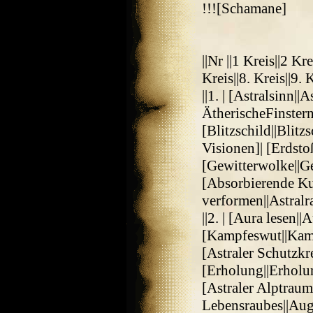
!!![Schamane]
||Nr ||1 Kreis||2 Kre
Kreis||8. Kreis||9. 
||1. | [Astralsinn||
ÄtherischeFinstern
[Blitzschild||Bli
Visionen]| [Erdsto
[Gewitterwolke||G
[Absorbierende Ku
verformen||Astral
||2. | [Aura lesen||
[Kampfeswut||Kamp
[Astraler Schutzkre
[Erholung||Erhol
[Astraler Alptraum
Lebensraubes||Aug