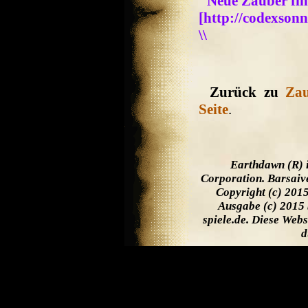
''Neue Zauber fi
[http://codexson
\\
Zurück zu
Zau
Seite
.
Earthdawn (R) 
Corporation. Barsaiv
Copyright (c) 201
Ausgabe (c) 2015 
spiele.de. Diese Web
d