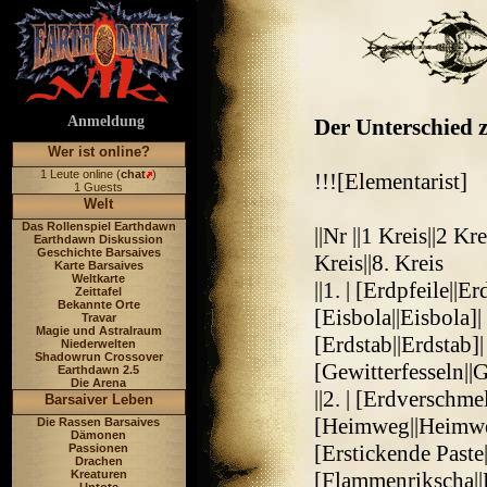
Anmeldung
Der Unterschied z
Wer ist online?
1 Leute online (
chat
)
!!![Elementarist]
1 Guests
Welt
Das Rollenspiel Earthdawn
||Nr ||1 Kreis||2 Kre
Earthdawn Diskussion
Geschichte Barsaives
Kreis||8. Kreis
Karte Barsaives
Weltkarte
||1. | [Erdpfeile||E
Zeittafel
Bekannte Orte
[Eisbola||Eisbola]| 
Travar
Magie und Astralraum
[Erdstab||Erdstab]|
Niederwelten
Shadowrun Crossover
[Gewitterfesseln||
Earthdawn 2.5
Die Arena
||2. | [Erdverschm
Barsaiver Leben
[Heimweg||Heimweg
Die Rassen Barsaives
Dämonen
[Erstickende Paste|
Passionen
Drachen
Kreaturen
[Flammenrikscha||