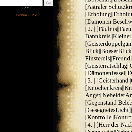
[Astraler Schutzkre
Edit...
[Erholung||Erholung
JSPWiki v2.2.28
[Dämonen Beschw
||2. | [Fäulnis||Fae
Bannkreis||Kleiner
[Geisterdoppelgäng
Blick||BoeserBlick]
Finsternis||Freundl
[Geisterratschlag||
[Dämonenfessel||D
||3. | [Geisterhand|
[Knochenkreis||Kn
Angst||NebelderAng
[Gegenstand Beleb
||GesegnetesLicht
[Kontrolle||Kontro
||4. | [Herr der Na