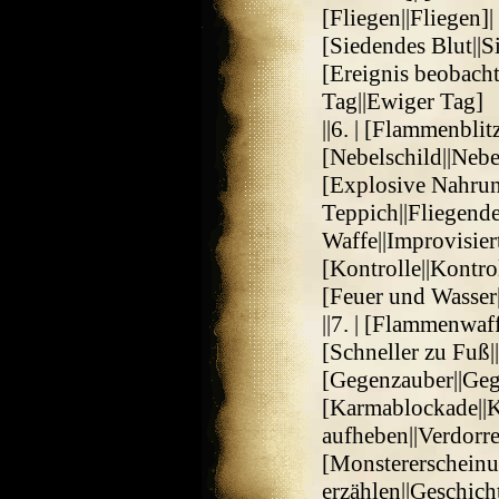
[Fliegen||Fliegen]|
[Siedendes Blut||S
[Ereignis beobacht
Tag||Ewiger Tag]
||6. | [Flammenblit
[Nebelschild||Nebe
[Explosive Nahrun
Teppich||Fliegende
Waffe||Improvisier
[Kontrolle||Kontr
[Feuer und Wasser
||7. | [Flammenwaf
[Schneller zu Fuß||
[Gegenzauber||Geg
[Karmablockade||K
aufheben||Verdorre
[Monstererscheinu
erzählen||Geschicht