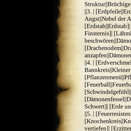
Struktur||Brüchige
||3. | [Erdpfeile||
Angst||Nebel der 
[Erdstab||Erdstab]
Finsternis]| [Läh
beschwören||Dämo
[Drachenodem||D
anzapfen||Dämone
||4. | [Erdverschm
Bannkreis||Kleiner
[Pflanzenmenü||Pf
[Feuerball||Feuerba
[Schwindelgefühl|
[Dämonenfessel||D
Schwert]| [Erde un
||5. | [Feuerresiste
[Knochenkreis||Kno
vertiefen]| [Erzitt