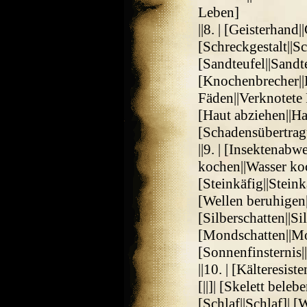
Leben]
||8. | [Geisterhand|
[Schreckgestalt||Sc
[Sandteufel||Sandt
[Knochenbrecher||
Fäden||Verknotete F
[Haut abziehen||Ha
[Schadensübertrag
||9. | [Insektenabw
kochen||Wasser koche
[Steinkäfig||Steinkä
[Wellen beruhigen|
[Silberschatten||Si
[Mondschatten||Mo
[Sonnenfinsternis|
||10. | [Kälteresist
[||]| [Skelett beleb
[Schlaf||Schlaf]| 