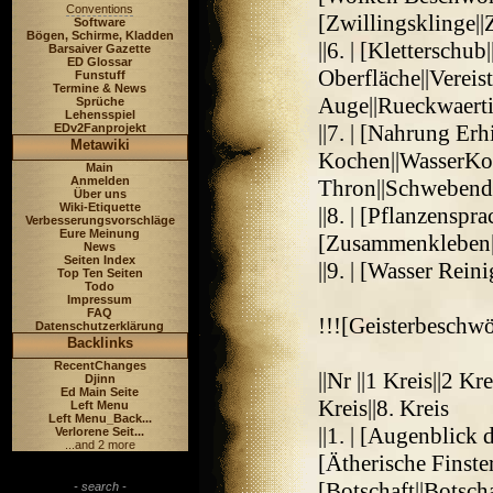
Conventions
[Zwillingsklinge||
Software
Bögen, Schirme, Kladden
||6. | [Kletterschub
Barsaiver Gazette
ED Glossar
Oberfläche||Vereis
Funstuff
Termine & News
Auge||Rueckwaerti
Sprüche
Lehensspiel
||7. | [Nahrung Er
EDv2Fanprojekt
Metawiki
Kochen||WasserKo
Main
Anmelden
Thron||Schwebende
Über uns
Wiki-Etiquette
||8. | [Pflanzenspr
Verbesserungsvorschläge
Eure Meinung
[Zusammenkleben||
News
Seiten Index
||9. | [Wasser Rei
Top Ten Seiten
Todo
Impressum
FAQ
!!![Geisterbeschwö
Datenschutzerklärung
Backlinks
RecentChanges
||Nr ||1 Kreis||2 Kre
Djinn
Ed Main Seite
Kreis||8. Kreis
Left Menu
Left Menu_Back...
||1. | [Augenblick
Verlorene Seit...
...and 2 more
[Ätherische Finster
[Botschaft||Botscha
- search -