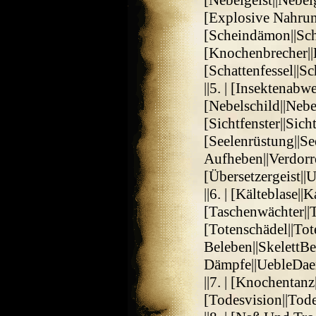
[Nebelgeist||Nebelg
[Explosive Nahrun
[Scheindämon||Sc
[Knochenbrecher||
[Schattenfessel||Sc
||5. | [Insektenabw
[Nebelschild||Nebe
[Sichtfenster||Sich
[Seelenrüstung||Se
Aufheben||Verdor
[Übersetzergeist||U
||6. | [Kälteblase||K
[Taschenwächter||
[Totenschädel||Tot
Beleben||SkelettBe
Dämpfe||UebleDae
||7. | [Knochentan
[Todesvision||Tode