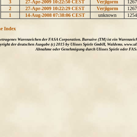
3
27-Apr-2009 10:22:50 CEST
Verjigorm
126
2
27-Apr-2009 10:22:29 CEST
Verjigorm
126
1
14-Aug-2008 07:38:06 CEST
unknown
125
e Index
ngetragenes Warenzeichen der FASA Corporation. Barsaive (TM) ist ein Warenzeic
ight der deutschen Ausgabe (c) 2015 by Ulisses Spiele GmbH, Waldems. www.uliss
Abnahme oder Genehmigung durch Ulisses Spiele oder FAS