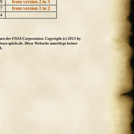
79
from version 2 to 3
77
from version 1 to 2
44
hen der FASA Corporation. Copyright (c) 2015 by
es-spiele.de. Diese Webseite unterliegt keiner
A.