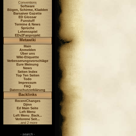
Conventions
Software
Bögen, Schirme, Kladden
Barsaiver Gazette
ED Glossar
Funstuff
Termine & News
Sprüche
Lehensspiel
EDv2Fanprojekt
Metawiki
Main
Anmelden
Über uns
Wiki-Etiquette
Verbesserungsvorschläge
Eure Meinung
News
Seiten Index
Top Ten Seiten
Todo
Impressum
FAQ
Datenschutzerklärung
Backlinks
RecentChanges
Djinn
Ed Main Seite
Left Menu
Left Menu_Back...
Verlorene Seit...
...and 2 more
- search -