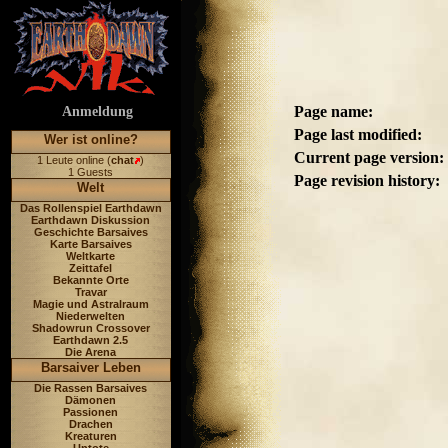
Page name:
Anmeldung
Page last modified:
Wer ist online?
Current page version:
1 Leute online (
chat
)
1 Guests
Page revision history:
Welt
Das Rollenspiel Earthdawn
Earthdawn Diskussion
Geschichte Barsaives
Karte Barsaives
Weltkarte
Zeittafel
Bekannte Orte
Travar
Magie und Astralraum
Niederwelten
Shadowrun Crossover
Earthdawn 2.5
Die Arena
Barsaiver Leben
Die Rassen Barsaives
Dämonen
Passionen
Drachen
Kreaturen