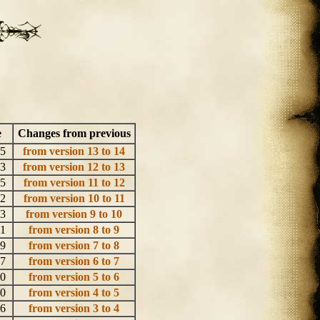
e
Changes from previous
75
from version 13 to 14
73
from version 12 to 13
75
from version 11 to 12
62
from version 10 to 11
93
from version 9 to 10
61
from version 8 to 9
59
from version 7 to 8
57
from version 6 to 7
50
from version 5 to 6
40
from version 4 to 5
46
from version 3 to 4