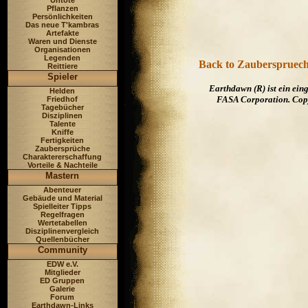
Untote
Pflanzen
Persönlichkeiten
Das neue T'kambras
Artefakte
Waren und Dienste
Organisationen
Legenden
Back to Zauberspruech
Reittiere
Spieler
Earthdawn (R) ist ein ei
Helden
FASA Corporation. Copyr
Friedhof
Tagebücher
Disziplinen
Talente
Kniffe
Fertigkeiten
Zaubersprüche
Charaktererschaffung
Vorteile & Nachteile
Mastern
Abenteuer
Gebäude und Material
Spielleiter Tipps
Regelfragen
Wertetabellen
Disziplinenvergleich
Quellenbücher
Community
EDW e.V.
Mitglieder
ED Gruppen
Galerie
Forum
Earthdawn-Links