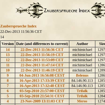
Zaubersprueche Index
22-Dec-2013 11:56:36 CET
14
Version
Date (and differences to current)
Author
Siz
14
22-Dec-2013 11:56:36 CET
michimichael
129
13
22-Dec-2013 11:56:19 CET
michimichael
129
12
22-Dec-2013 11:53:09 CET
michimichael
129
11
22-Dec-2013 11:47:14 CET
michimichael
128
10
22-Dec-2013 11:46:19 CET
michimichael
128
9
04-Jun-2013 16:56:08 CEST
Belenus
128
8
16-Apr-2013 17:33:39 CEST
84.146.90.113
128
7
16-Apr-2013 17:32:48 CEST
84.146.90.113
128
6
03-Sep-2010 21:57:00 CEST
Trifalk
128
5
03-Sep-2010 21:54:31 CEST
Trifalk
128
4
23-Nov-2009 13:11:03 CET
Meros
127