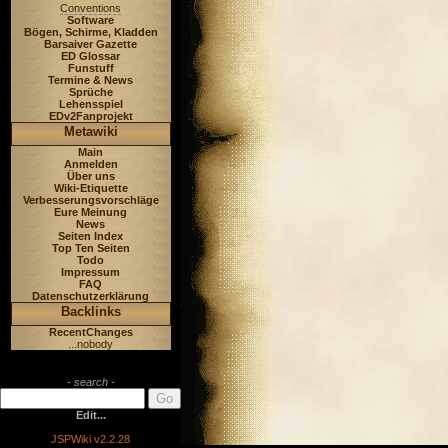
Conventions
Software
Bögen, Schirme, Kladden
Barsaiver Gazette
ED Glossar
Funstuff
Termine & News
Sprüche
Lehensspiel
EDv2Fanprojekt
Metawiki
Main
Anmelden
Über uns
Wiki-Etiquette
Verbesserungsvorschläge
Eure Meinung
News
Seiten Index
Top Ten Seiten
Todo
Impressum
FAQ
Datenschutzerklärung
Backlinks
RecentChanges
...nobody
- search -
Edit...
JSPWiki v2.2.28