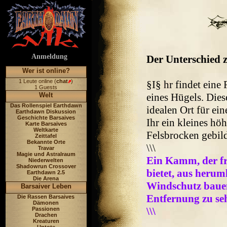
Anmeldung
Der Unterschied z
Wer ist online?
1 Leute online (
chat
)
§I§ hr findet ein
1 Guests
Welt
eines Hügels. Dies
Das Rollenspiel Earthdawn
idealen Ort für ei
Earthdawn Diskussion
Geschichte Barsaives
Ihr ein kleines hö
Karte Barsaives
Weltkarte
Felsbrocken gebild
Zeittafel
Bekannte Orte
\\\
Travar
Magie und Astralraum
Ein Kamm, der fr
Niederwelten
Shadowrun Crossover
bietet, aus heruml
Earthdawn 2.5
Die Arena
Windschutz bauen,
Barsaiver Leben
Entfernung zu sehe
Die Rassen Barsaives
Dämonen
\\\
Passionen
Drachen
Kreaturen