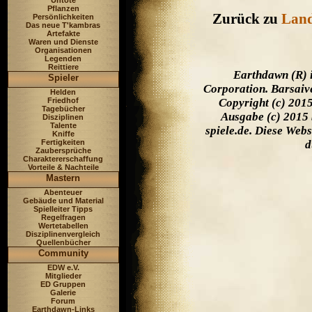
Untote
Pflanzen
Zurück zu
Lan
Persönlichkeiten
Das neue T'kambras
Artefakte
Waren und Dienste
Organisationen
Legenden
Reittiere
Earthdawn (R) 
Spieler
Corporation. Barsaiv
Helden
Friedhof
Copyright (c) 201
Tagebücher
Ausgabe (c) 2015 
Disziplinen
Talente
spiele.de. Diese Web
Kniffe
Fertigkeiten
d
Zaubersprüche
Charaktererschaffung
Vorteile & Nachteile
Mastern
Abenteuer
Gebäude und Material
Spielleiter Tipps
Regelfragen
Wertetabellen
Disziplinenvergleich
Quellenbücher
Community
EDW e.V.
Mitglieder
ED Gruppen
Galerie
Forum
Earthdawn-Links