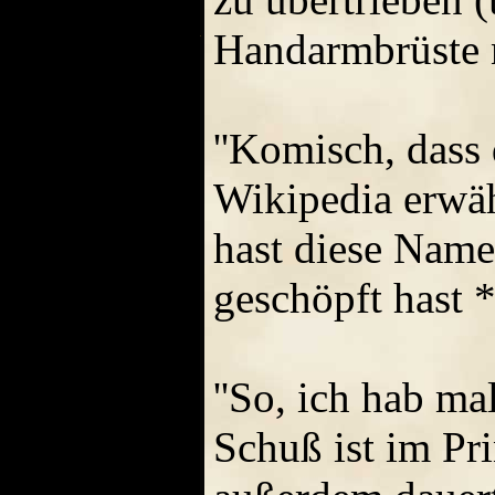
Handarmbrüste n
''Komisch, dass
Wikipedia erwäh
hast diese Nam
geschöpft hast *
''So, ich hab ma
Schuß ist im Pr