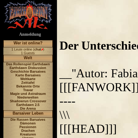
Anmeldung
Der Unterschie
Wer ist online?
1 Leute online (
chat
)
1 Guests
Welt
Das Rollenspiel Earthdawn
Earthdawn Diskussion
__''Autor: Fabia
Geschichte Barsaives
Karte Barsaives
Weltkarte
[[[FANWORK]]
Zeittafel
Bekannte Orte
Travar
Magie und Astralraum
----
Niederwelten
Shadowrun Crossover
Earthdawn 2.5
Die Arena
\\\
Barsaiver Leben
Die Rassen Barsaives
Dämonen
[[[HEAD]]]
Passionen
Drachen
Kreaturen