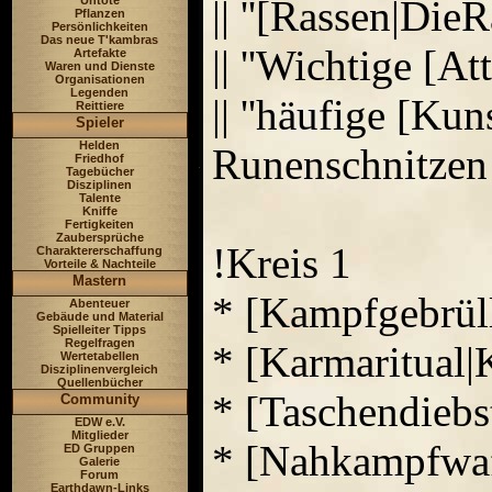
|| ''[Rassen|Die
Untote
Pflanzen
Persönlichkeiten
Das neue T'kambras
|| ''Wichtige [At
Artefakte
Waren und Dienste
Organisationen
Legenden
|| ''häufige [Ku
Reittiere
Spieler
Helden
Runenschnitzen
Friedhof
Tagebücher
Disziplinen
Talente
Kniffe
Fertigkeiten
Zaubersprüche
!Kreis 1
Charaktererschaffung
Vorteile & Nachteile
Mastern
* [Kampfgebrül
Abenteuer
Gebäude und Material
Spielleiter Tipps
Regelfragen
* [Karmaritual|
Wertetabellen
Disziplinenvergleich
Quellenbücher
* [Taschendiebs
Community
EDW e.V.
Mitglieder
* [Nahkampfwa
ED Gruppen
Galerie
Forum
Earthdawn-Links