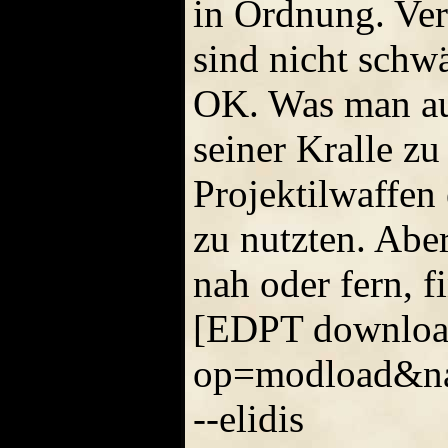
in Ordnung. Ver
sind nicht schwä
OK. Was man auc
seiner Kralle zu
Projektilwaffen
zu nutzten. Abe
nah oder fern, f
[EDPT download
op=modload&na
--elidis