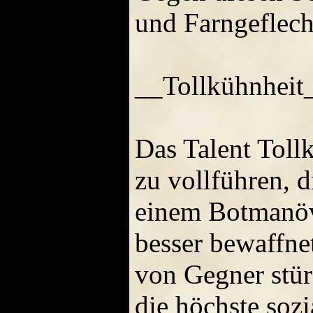
und Farngeflech
__Tollkühnheit
Das Talent Toll
zu vollführen, d
einem Botmanöve
besser bewaffnet
von Gegner stür
die höchste sozi