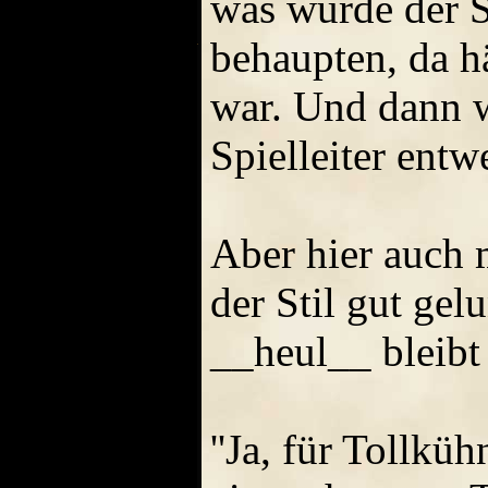
was würde der S
behaupten, da h
war. Und dann w
Spielleiter entw
Aber hier auch 
der Stil gut ge
__heul__ bleibt 
''Ja, für Tollkü