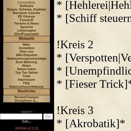
* [Hehlerei|Hehl
Conventions
Software
Bögen, Schirme, Kladden
Barsaiver Gazette
* [Schiff steuer
ED Glossar
Funstuff
Termine & News
Sprüche
Lehensspiel
EDv2Fanprojekt
Metawiki
!Kreis 2
Main
Anmelden
Über uns
* [Verspotten|V
Wiki-Etiquette
Verbesserungsvorschläge
Eure Meinung
News
* [Unempfindlic
Seiten Index
Top Ten Seiten
Todo
* [Fieser Trick]
Impressum
FAQ
Datenschutzerklärung
Backlinks
RecentChanges
Disziplinen In...
!Kreis 3
- search -
* [Akrobatik]*
Edit...
JSPWiki v2.2.28