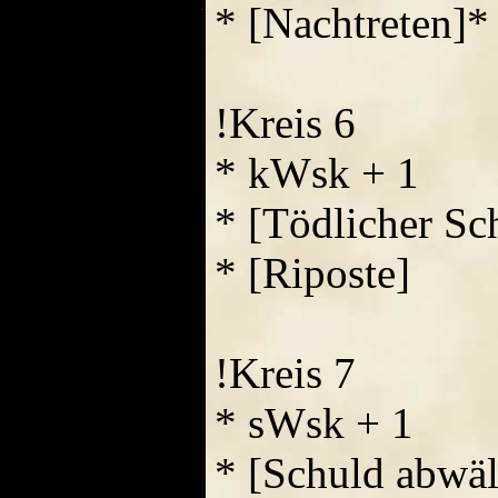
* [Nachtreten]*
!Kreis 6
* kWsk + 1
* [Tödlicher Sc
* [Riposte]
!Kreis 7
* sWsk + 1
* [Schuld abwäl