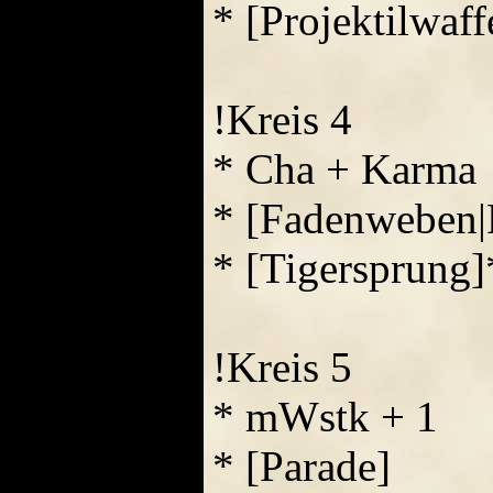
* [Projektilwaff
!Kreis 4
* Cha + Karma
* [Fadenweben
* [Tigersprung]
!Kreis 5
* mWstk + 1
* [Parade]