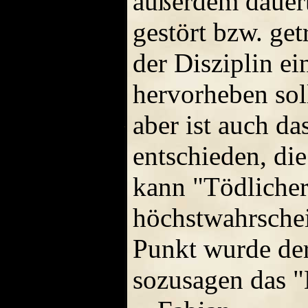
außerdem dauert
gestört bzw. get
der Disziplin ei
hervorheben sol
aber ist auch da
entschieden, die
kann "Tödliche
höchstwahrschei
Punkt wurde der
sozusagen das "K