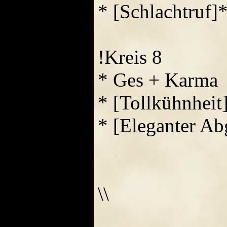
* [Schlachtruf]
!Kreis 8
* Ges + Karma
* [Tollkühnheit
* [Eleganter A
\\