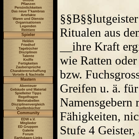
Untote
Pflanzen
Persönlichkeiten
Das neue T'kambras
§§B§§lutgeister
Artefakte
Waren und Dienste
Organisationen
Legenden
Ritualen aus de
Reittiere
Spieler
Helden
__ihre Kraft erg
Friedhof
Tagebücher
Disziplinen
wie Ratten oder
Talente
Kniffe
Fertigkeiten
Zaubersprüche
bzw. Fuchsgrosse
Charaktererschaffung
Vorteile & Nachteile
Mastern
Greifen u. ä. fü
Abenteuer
Gebäude und Material
Spielleiter Tipps
Regelfragen
Namensgebern ri
Wertetabellen
Disziplinenvergleich
Quellenbücher
Fähigkeiten, ni
Community
EDW e.V.
Mitglieder
Stufe 4 Geister,
ED Gruppen
Galerie
Forum
Earthdawn-Links