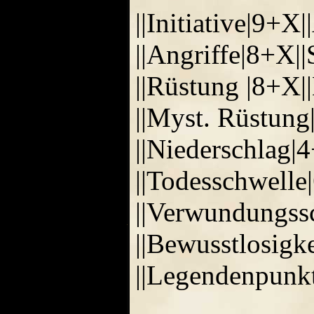
||Initiative|9+X
||Angriffe|8+X|
||Rüstung |8+X
||Myst. Rüstun
||Niederschlag|
||Todesschwelle
||Verwundungss
||Bewusstlosigk
||Legendenpunkt