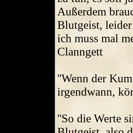
Außerdem brauch
Blutgeist, leide
ich muss mal me
Clanngett
''Wenn der Kumpe
irgendwann, kön
''So die Werte s
Blutgeist, also 