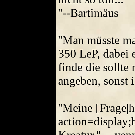
''--Bartimäus
''Man müsste mal
350 LeP, dabei e
finde die sollt
angeben, sonst is
''Meine [Frage|
action=display;
Kreatur.'' -- yen