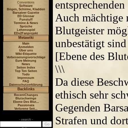
entsprechenden 
Conventions
Software
Bögen, Schirme, Kladden
Barsaiver Gazette
Auch mächtige 
ED Glossar
Funstuff
Termine & News
Blutgeister mögl
Sprüche
Lehensspiel
EDv2Fanprojekt
Metawiki
unbestätigt sind
Main
Anmelden
Über uns
[Ebene des Blute
Wiki-Etiquette
Verbesserungsvorschläge
Eure Meinung
News
\\\
Seiten Index
Top Ten Seiten
Todo
Da diese Besch
Impressum
FAQ
Datenschutzerklärung
Backlinks
ethisch sehr schw
RecentChanges
Blutschwinge
Ebene Des Blut...
Gegenden Barsai
Passionata
Verlorene Seit...
Strafen und dort
- search -