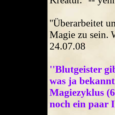
''Überarbeitet 
Magie zu sein. W
24.07.08
''Blutgeister 
was ja bekann
Magiezyklus (6
noch ein paar I