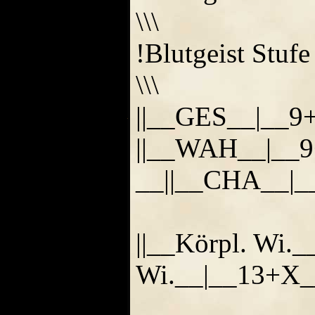
\\\
!Blutgeist Stufe 
\\\
||__GES__|__9
||__WAH__|__9
__||__CHA__|
||__Körpl. Wi.
Wi.__|__13+X_