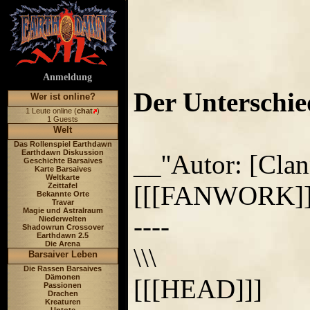
Anmeldung
Der Unterschie
Wer ist online?
1 Leute online (
chat
)
1 Guests
Welt
Das Rollenspiel Earthdawn
Earthdawn Diskussion
__''Autor: [Clan
Geschichte Barsaives
Karte Barsaives
Weltkarte
[[[FANWORK]]
Zeittafel
Bekannte Orte
Travar
Magie und Astralraum
----
Niederwelten
Shadowrun Crossover
Earthdawn 2.5
Die Arena
\\\
Barsaiver Leben
Die Rassen Barsaives
Dämonen
[[[HEAD]]]
Passionen
Drachen
Kreaturen