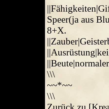
||Fähigkeiten|G
Speer(ja aus Bl
8+X.
||Zauber|Geiste
||Ausrüstung|ke
||Beute|normale
\\\
~~*~~
\\\
Zurück zu [Krea