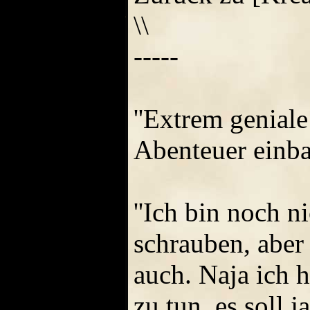
\\
-----
''Extrem geniale
Abenteuer einbau
''Ich bin noch n
schrauben, aber
auch. Naja ich 
zu tun, es soll j