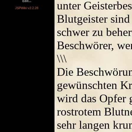
Edit...
unter Geisterbe
JSPWiki v2.2.28
Blutgeister sin
schwer zu beher
Beschwörer, wenn
\\\
Die Beschwörun
gewünschten Kra
wird das Opfer g
rostrotem Blutn
sehr langen kru