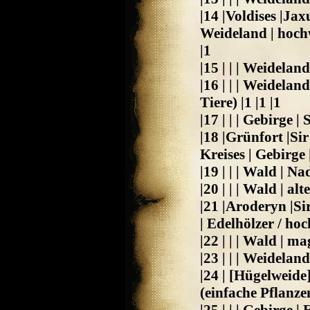
|14 |Voldises |Jax
Weideland | hochw
|1
|15 | | | Weidelan
|16 | | | Weidela
Tiere) |1 |1 |1
|17 | | | Gebirge |
|18 |Grünfort |Si
Kreises | Gebirge 
|19 | | | Wald | Na
|20 | | | Wald | al
|21 |Aroderyn |Si
| Edelhölzer / hoc
|22 | | | Wald | m
|23 | | | Weidelan
|24 | [Hügelweide]
(einfache Pflanzen