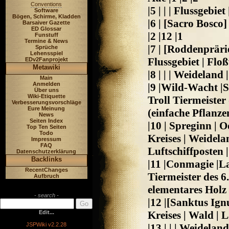
Conventions
|5 | | | Flussgebiet
Software
Bögen, Schirme, Kladden
|6 | [Sacro Bosco] 
Barsaiver Gazette
ED Glossar
|2 |12 |1
Funstuff
Termine & News
|7 | [Roddenprärie
Sprüche
Lehensspiel
Flussgebiet | Floß
EDv2Fanprojekt
Metawiki
|8 | | | Weideland
Main
Anmelden
|9 |Wild-Wacht 
Über uns
Wiki-Etiquette
Troll Tiermeister
Verbesserungsvorschläge
Eure Meinung
(einfache Pflanzen
News
Seiten Index
|10 | Spreginn | 
Top Ten Seiten
Todo
Kreises | Weidela
Impressum
FAQ
Luftschiffposten |
Datenschutzerklärung
Backlinks
|11 |Conmagie |L
RecentChanges
Tiermeister des 6
Aufbruch
elementares Holz |
- search -
|12 |[Sanktus Ignu
Edit...
Kreises | Wald | 
JSPWiki v2.2.28
|13 | | | Weidela