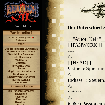
Anmeldung
Der Unterschied z
Wer ist online?
1 Leute online (
chat
)
__''Autor: Keili''_
1 Guests
Welt
[[[FANWORK]]]
Das Rollenspiel Earthdawn
----
Earthdawn Diskussion
Geschichte Barsaives
\\\
Karte Barsaives
Weltkarte
[[[HEAD]]]
Zeittafel
Bekannte Orte
!aktuelle Spielru
Travar
Magie und Astralraum
\\
Niederwelten
Shadowrun Crossover
!!Phase 1: Steuern
Earthdawn 2.5
Die Arena
\\\
Barsaiver Leben
~~*~~
Die Rassen Barsaives
Dämonen
\\\
Passionen
Drachen
Kreaturen
§D§en Passionen z