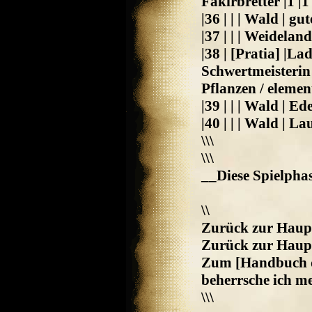
Fakirbretter |1 |1
|36 | | | Wald | gu
|37 | | | Weideland
|38 | [Pratia] |L
Schwertmeisterin 
Pflanzen / element
|39 | | | Wald | E
|40 | | | Wald | L
\\\
\\\
__Diese Spielpha
\\
Zurück zur Haupt
Zurück zur Haupt
Zum [Handbuch d
beherrsche ich m
\\\