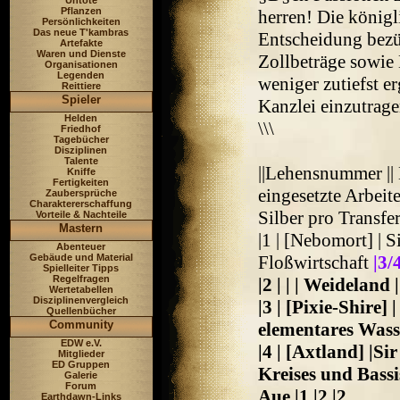
Untote
Pflanzen
herren! Die königl
Persönlichkeiten
Das neue T'kambras
Entscheidung bezü
Artefakte
Waren und Dienste
Zollbeträge sowie
Organisationen
Legenden
weniger zutiefst e
Reittiere
Spieler
Kanzlei einzutrage
Helden
\\\
Friedhof
Tagebücher
Disziplinen
Talente
||Lehensnummer || N
Kniffe
Fertigkeiten
eingesetzte Arbeite
Zaubersprüche
Charaktererschaffung
Silber pro Transfe
Vorteile & Nachteile
Mastern
|1 | [Nebomort] | S
Abenteuer
Gebäude und Material
Floßwirtschaft
|3/
Spielleiter Tipps
Regelfragen
|2 | | | Weideland 
Wertetabellen
Disziplinenvergleich
|3 | [Pixie-Shire]
Quellenbücher
Community
elementares Wasse
EDW e.V.
|4 | [Axtland] |Si
Mitglieder
ED Gruppen
Kreises und Bassi
Galerie
Forum
Aue |1 |2 |2
Earthdawn-Links