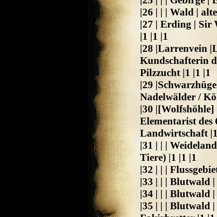
|25 | | | Gebirge |
|26 | | | Wald | al
|27 | Erding | Sir
|1 |1 |1
|28 |Larrenvein |
Kundschafterin de
Pilzzucht |1 |1 |1
|29 |Schwarzhügel
Nadelwälder / Kö
|30 |[Wolfshöhle]
Elementarist des 
Landwirtschaft |1 
|31 | | | Weidela
Tiere) |1 |1 |1
|32 | | | Flussgeb
|33 | | | Blutwald 
|34 | | | Blutwald 
|35 | | | Blutwald