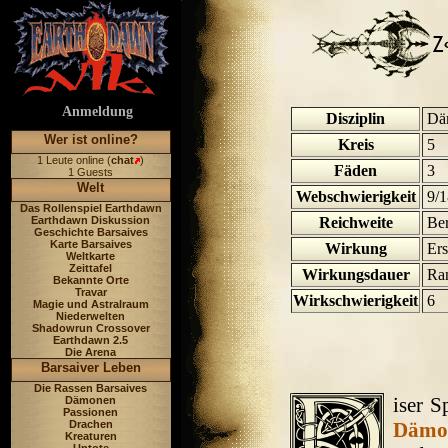
Anmeldung
Disziplin
Dä
Wer ist online?
Kreis
5
1 Leute online (
chat
)
Fäden
3
1 Guests
Welt
Webschwierigkeit
9/1
Das Rollenspiel Earthdawn
Earthdawn Diskussion
Reichweite
Be
Geschichte Barsaives
Karte Barsaives
Wirkung
Ers
Weltkarte
Zeittafel
Wirkungsdauer
Ra
Bekannte Orte
Travar
Wirkschwierigkeit
6
Magie und Astralraum
Niederwelten
Shadowrun Crossover
Earthdawn 2.5
Die Arena
Barsaiver Leben
Die Rassen Barsaives
iser S
Dämonen
Passionen
Drachen
Dämo
Kreaturen