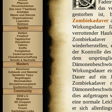
Untote
Faden
Pflanzen
Persönlichkeiten
das v
Das neue T'kambras
Artefakte
gestorben ist, 
Waren und Dienste
Organisationen
Zombiekadaver
a
Legenden
Reittiere
Wirkungsdauer fä
Spieler
verrottender Hau
Helden
Friedhof
Zombiekadaver
Tagebücher
Disziplinen
wiederherstellen, 
Talente
Kniffe
der Kontrolle des
Fertigkeiten
Zaubersprüche
dem ursprüngl
Charaktererschaffung
Vorteile & Nachteile
Dämonenbeschwör
Mastern
Abenteuer
Wirkungsdauer ei
Gebäude und Material
Spielleiter Tipps
Dauer auf ein 
Regelfragen
Wertetabellen
Zombiekadaver 
Disziplinenvergleich
Quellenbücher
Dämonenbeschwör
Community
dies aufgetragen 
EDW e.V.
Mitglieder
eine normale Leic
ED Gruppen
Galerie
er sich allerdin
Forum
Earthdawn-Links