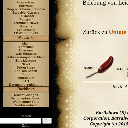
Belebung von Leic
Conventions
Software
Bögen, Schirme, Kladden
Barsaiver Gazette
ED Glossar
Funstuff
Termine & News
Sprüche
Lehensspiel
Zurück zu
Untote
EDv2Fanprojekt
Metawiki
Main
Anmelden
Über uns
Wiki-Etiquette
Verbesserungsvorschläge
Eure Meinung
News
Seiten Index
Top Ten Seiten
Todo
Impressum
FAQ
Datenschutzerklärung
letzte
Backlinks
RecentChanges
Dämonenbeschwö...
Wandelnder Tot...
Zombiekadaver
Earthdawn (R) 
- search -
Corporation. Barsaiv
Copyright (c) 201
Edit...