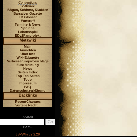
Conventions
Software
Bögen, Schirme, Kladden
Barsaiver Gazette
ED Glossar
Funstuff
Termine & News
Sprüche
Lehensspiel
EDv2Fanprojekt
Metawiki
Main
Anmelden
Über uns
Wiki-Etiquette
Verbesserungsvorschläge
Eure Meinung
News
Seiten Index
Top Ten Seiten
Todo
Impressum
FAQ
Datenschutzerklärung
Backlinks
RecentChanges
Vorteile Nacht...
- search -
Edit...
JSPWiki v2.2.28