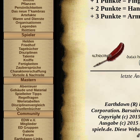
+ 1 Punkte = Fin
Untote
Pflanzen
+ 2 Punkte = Ha
Persönlichkeiten
Das neue T'kambras
+ 3 Punkte = Arm
Artefakte
Waren und Dienste
Organisationen
Legenden
Reittiere
Spieler
Helden
Friedhof
Tagebücher
Disziplinen
Talente
Kniffe
Fertigkeiten
Zaubersprüche
Charaktererschaffung
Vorteile & Nachteile
letzte Ä
Mastern
Abenteuer
Gebäude und Material
Spielleiter Tipps
Regelfragen
Wertetabellen
Earthdawn (R) 
Disziplinenvergleich
Quellenbücher
Corporation. Barsaiv
Community
Copyright (c) 201
EDW e.V.
Ausgabe (c) 2015 
Mitglieder
ED Gruppen
spiele.de. Diese Web
Galerie
d
Forum
Earthdawn-Links