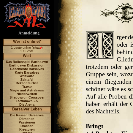
Anmeldung
rgende
Wer ist online?
oder 
1 Leute online (
chat
)
behind
1 Guests
Welt
Glied
Das Rollenspiel Earthdawn
trotzdem oder ger
Earthdawn Diskussion
Geschichte Barsaives
Karte Barsaives
Gruppe sein, wozu 
Weltkarte
Zeittafel
einem fliegende
Bekannte Orte
Travar
schöner wäre es s
Magie und Astralraum
Niederwelten
Auf alle Proben d
Shadowrun Crossover
Earthdawn 2.5
haben erhält der 
Die Arena
Barsaiver Leben
des Nachteils.
Die Rassen Barsaives
Dämonen
Passionen
Bringt
Drachen
Kreaturen