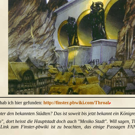
 hab ich hier gefunden:
http://finster.pbwiki.com/Throal
er den bekannten Städten? Das ist soweit bis jetzt bekannt ein Königre
o", dort heisst die Hauptstadt doch auch "Mexiko Stadt". Will sagen, T
m Link zum Finster-pbwiki ist zu beachten, das einige Passagen