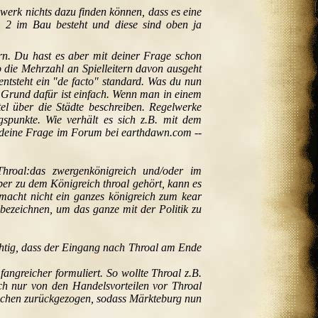
werk nichts dazu finden können, dass es eine
 + 2 im Bau besteht und diese sind oben ja
ern. Du hast es aber mit deiner Frage schon
o die Mehrzahl an Spielleitern davon ausgeht
entsteht ein "de facto" standard. Was du nun
r Grund dafür ist einfach. Wenn man in einem
el über die Städte beschreiben. Regelwerke
spunkte. Wie verhält es sich z.B. mit dem
re deine Frage im Forum bei earthdawn.com
--
hroal:das zwergenkönigreich und/oder im
ber zu dem Königreich throal gehört, kann es
macht nicht ein ganzes königreich zum kear
l bezeichnen, um das ganze mit der Politik zu
ichtig, dass der Eingang nach Throal am Ende
angreicher formuliert. So wollte Throal z.B.
och nur von den Handelsvorteilen vor Throal
Wachen zurückgezogen, sodass Märkteburg nun