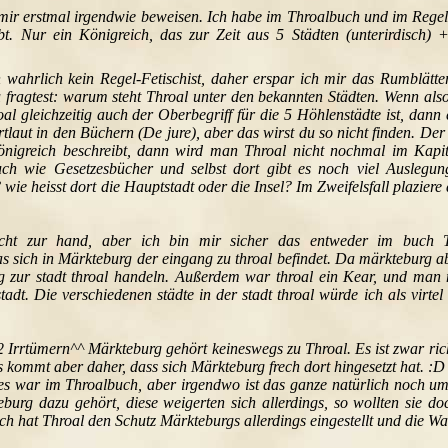
 mir erstmal irgendwie beweisen. Ich habe im Throalbuch und im Regel
t. Nur ein Königreich, das zur Zeit aus 5 Städten (unterirdisch)
 wahrlich kein Regel-Fetischist, daher erspar ich mir das Rumblätt
 fragtest: warum steht Throal unter den bekannten Städten. Wenn als
al gleichzeitig auch der Oberbegriff für die 5 Höhlenstädte ist, dann 
rtlaut in den Büchern (De jure), aber das wirst du so nicht finden. De
nigreich beschreibt, dann wird man Throal nicht nochmal im Kapit
ch wie Gesetzesbücher und selbst dort gibt es noch viel Auslegung
ie heisst dort die Hauptstadt oder die Insel? Im Zweifelsfall plazie
cht zur hand, aber ich bin mir sicher das entweder im buch T
s sich in Märkteburg der eingang zu throal befindet. Da märkteburg a
 zur stadt throal handeln. Außerdem war throal ein Kear, und man 
tadt. Die verschiedenen städte in der stadt throal würde ich als virte
 2 Irrtümern^^ Märkteburg gehört keineswegs zu Throal. Es ist zwar r
s kommt aber daher, dass sich Märkteburg frech dort hingesetzt hat. :D
es war im Throalbuch, aber irgendwo ist das ganze natürlich noch umf
burg dazu gehört, diese weigerten sich allerdings, so wollten sie d
 hat Throal den Schutz Märkteburgs allerdings eingestellt und die 