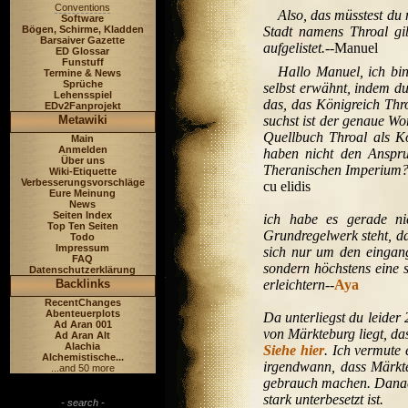
Conventions
Also, das müsstest du
Software
Bögen, Schirme, Kladden
Stadt namens Throal gib
Barsaiver Gazette
aufgelistet.
--Manuel
ED Glossar
Funstuff
Hallo Manuel, ich bin
Termine & News
Sprüche
selbst erwähnt, indem du
Lehensspiel
das, das Königreich Thro
EDv2Fanprojekt
Metawiki
suchst ist der genaue Wo
Quellbuch Throal als Kö
Main
Anmelden
haben nicht den Anspru
Über uns
Theranischen Imperium? w
Wiki-Etiquette
Verbesserungsvorschläge
cu elidis
Eure Meinung
News
Seiten Index
ich habe es gerade ni
Top Ten Seiten
Grundregelwerk steht, da
Todo
Impressum
sich nur um den eingang
FAQ
sondern höchstens eine s
Datenschutzerklärung
Backlinks
erleichtern
--
Aya
RecentChanges
Abenteuerplots
Da unterliegst du leider
Ad Aran 001
von Märkteburg liegt, da
Ad Aran Alt
Alachia
Siehe hier
. Ich vermute 
Alchemistische...
irgendwann, dass Märkte
...and 50 more
gebrauch machen. Danach
stark unterbesetzt ist.
- search -