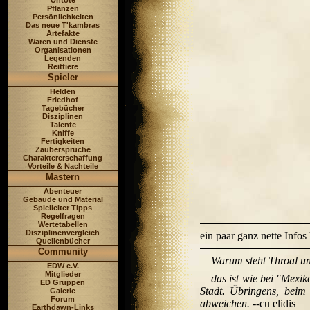
Untote
Pflanzen
Persönlichkeiten
Das neue T'kambras
Artefakte
Waren und Dienste
Organisationen
Legenden
Reittiere
Spieler
Helden
Friedhof
Tagebücher
Disziplinen
Talente
Kniffe
Fertigkeiten
Zaubersprüche
Charaktererschaffung
Vorteile & Nachteile
Mastern
Abenteuer
Gebäude und Material
Spielleiter Tipps
Regelfragen
Wertetabellen
Disziplinenvergleich
ein paar ganz nette Infos
Quellenbücher
Community
Warum steht Throal unt
EDW e.V.
Mitglieder
das ist wie bei "Mexik
ED Gruppen
Stadt. Übringens, bei
Galerie
Forum
abweichen.
--cu elidis
Earthdawn-Links