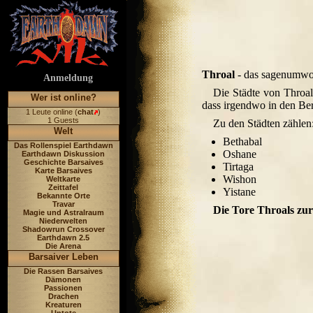
Throal
- das sagenumwo
Anmeldung
Die Städte von Throal
Wer ist online?
dass irgendwo in den Berg
1 Leute online (
chat
)
1 Guests
Zu den Städten zählen
Welt
Bethabal
Das Rollenspiel Earthdawn
Oshane
Earthdawn Diskussion
Geschichte Barsaives
Tirtaga
Karte Barsaives
Wishon
Weltkarte
Zeittafel
Yistane
Bekannte Orte
Travar
Die Tore Throals zu
Magie und Astralraum
Niederwelten
Shadowrun Crossover
Earthdawn 2.5
Die Arena
Barsaiver Leben
Die Rassen Barsaives
Dämonen
Passionen
Drachen
Kreaturen