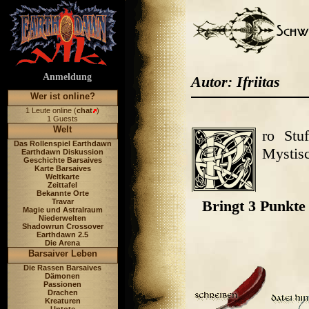
Anmeldung
Autor: Ifriitas
Wer ist online?
1 Leute online (
chat
)
1 Guests
Welt
ro Stu
Das Rollenspiel Earthdawn
Mystisc
Earthdawn Diskussion
Geschichte Barsaives
Karte Barsaives
Weltkarte
Zeittafel
Bekannte Orte
Travar
Bringt 3 Punkte 
Magie und Astralraum
Niederwelten
Shadowrun Crossover
Earthdawn 2.5
Die Arena
Barsaiver Leben
Die Rassen Barsaives
Dämonen
Passionen
Drachen
Kreaturen