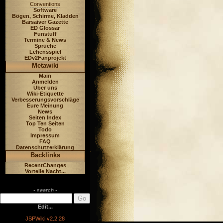
Conventions
Software
Bögen, Schirme, Kladden
Barsaiver Gazette
ED Glossar
Funstuff
Termine & News
Sprüche
Lehensspiel
EDv2Fanprojekt
Metawiki
Main
Anmelden
Über uns
Wiki-Etiquette
Verbesserungsvorschläge
Eure Meinung
News
Seiten Index
Top Ten Seiten
Todo
Impressum
FAQ
Datenschutzerklärung
Backlinks
RecentChanges
Vorteile Nacht...
- search -
Edit...
JSPWiki v2.2.28