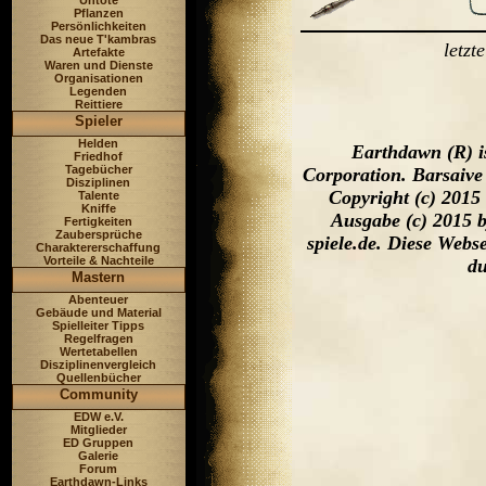
Untote
Pflanzen
Persönlichkeiten
Das neue T'kambras
letz
Artefakte
Waren und Dienste
Organisationen
Legenden
Reittiere
Spieler
Helden
Earthdawn (R) i
Friedhof
Tagebücher
Corporation. Barsaive
Disziplinen
Copyright (c) 2015
Talente
Kniffe
Ausgabe (c) 2015 
Fertigkeiten
Zaubersprüche
spiele.de. Diese Web
Charaktererschaffung
Vorteile & Nachteile
du
Mastern
Abenteuer
Gebäude und Material
Spielleiter Tipps
Regelfragen
Wertetabellen
Disziplinenvergleich
Quellenbücher
Community
EDW e.V.
Mitglieder
ED Gruppen
Galerie
Forum
Earthdawn-Links