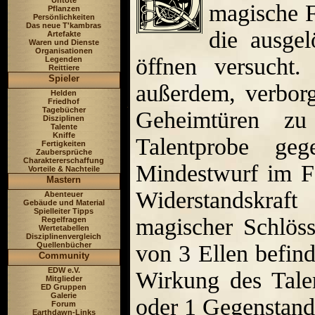
Untote
magische F
Pflanzen
Persönlichkeiten
Das neue T'kambras
die ausge
Artefakte
Waren und Dienste
Organisationen
öffnen versucht.
Legenden
Reittiere
Spieler
außerdem, verborg
Helden
Friedhof
Tagebücher
Geheimtüren zu
Disziplinen
Talente
Kniffe
Talentprobe ge
Fertigkeiten
Zaubersprüche
Charaktererschaffung
Mindestwurf im F
Vorteile & Nachteile
Mastern
Widerstandskraf
Abenteuer
Gebäude und Material
Spielleiter Tipps
magischer Schlös
Regelfragen
Wertetabellen
Disziplinenvergleich
Quellenbücher
von 3 Ellen befin
Community
EDW e.V.
Wirkung des Tale
Mitglieder
ED Gruppen
Galerie
oder 1 Gegenstand
Forum
Earthdawn-Links