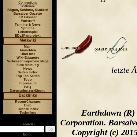
Conventions
Software
Bögen, Schirme, Kladden
Barsaiver Gazette
ED Glossar
Funstuff
Termine & News
Sprüche
Lehensspiel
EDv2Fanprojekt
Metawiki
Main
Anmelden
Über uns
Wiki-Etiquette
Verbesserungsvorschläge
Eure Meinung
letzte
News
Seiten Index
Top Ten Seiten
Todo
Impressum
FAQ
Datenschutzerklärung
Backlinks
RecentChanges
Dieb
Talente Index
Earthdawn (R) 
Technikus
Corporation. Barsaiv
- search -
Copyright (c) 201
Edit...