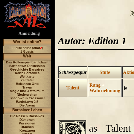
Anmeldung
Autor: Edition 1
Wer ist online?
1 Leute online (
chat
)
1 Guests
Welt
Das Rollenspiel Earthdawn
Earthdawn Diskussion
Geschichte Barsaives
Schlossgespür
Stufe
Akti
Karte Barsaives
Weltkarte
Zeittafel
Bekannte Orte
Rang
+
Talent
ja
Travar
Wahrnehmung
Magie und Astralraum
Niederwelten
Shadowrun Crossover
Earthdawn 2.5
Die Arena
Barsaiver Leben
Die Rassen Barsaives
Dämonen
Passionen
as Talent
Drachen
Kreaturen