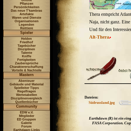
Untote
Pflanzen
Persönlichkeiten
Das neue T'kambras
Thera entspricht Atlan
Artefakte
Waren und Dienste
Organisationen
Naja, nicht ganz. Eine
Legenden
Reittiere
Und für den Interessie
Spieler
Alt-Thera
Helden
Friedhof
Tagebücher
Disziplinen
Talente
Kniffe
Fertigkeiten
Zaubersprüche
Charaktererschaffung
Vorteile & Nachteile
Mastern
Abenteuer
Gebäude und Material
Spielleiter Tipps
Regelfragen
Wertetabellen
Dateien:
Disziplinenvergleich
Quellenbücher
Südrussland.jpg
Community
EDW e.V.
Mitglieder
Earthdawn (R) ist ein ei
ED Gruppen
FASA Corporation. Copyr
Galerie
Forum
Earthdawn-Links