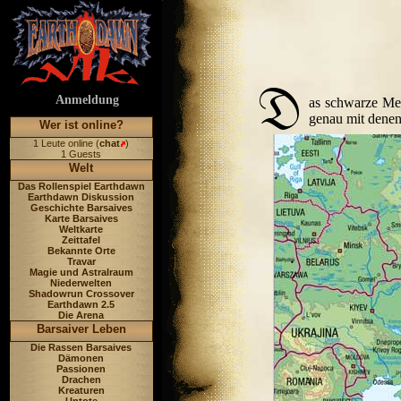
Anmeldung
as schwarze Mee
genau mit denen
Wer ist online?
1 Leute online (
chat
)
1 Guests
Welt
Das Rollenspiel Earthdawn
Earthdawn Diskussion
Geschichte Barsaives
Karte Barsaives
Weltkarte
Zeittafel
Bekannte Orte
Travar
Magie und Astralraum
Niederwelten
Shadowrun Crossover
Earthdawn 2.5
Die Arena
Barsaiver Leben
Die Rassen Barsaives
Dämonen
Passionen
Drachen
Kreaturen