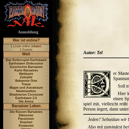
Anmeldung
Wer ist online?
1 Leute online (
chat
)
1 Guests
Autor: Tel
Welt
Das Rollenspiel Earthdawn
Earthdawn Diskussion
Geschichte Barsaives
Karte Barsaives
er Maste
Weltkarte
Zeittafel
Spannung
Bekannte Orte
Travar
Soll 
Magie und Astralraum
Niederwelten
Hier 
Shadowrun Crossover
Earthdawn 2.5
einen Sp
Die Arena
spiel mit, vielleicht re
Barsaiver Leben
Person ärgert, dann unter
Die Rassen Barsaives
Dämonen
Passionen
Jeden? Sebastian wir b
Drachen
Kreaturen
Also mit zumindest be