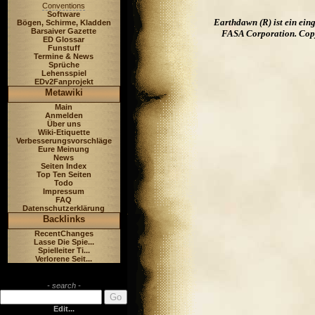
Conventions
Software
Earthdawn (R) ist ein ei
Bögen, Schirme, Kladden
Barsaiver Gazette
FASA Corporation. Copyr
ED Glossar
Funstuff
Termine & News
Sprüche
Lehensspiel
EDv2Fanprojekt
Metawiki
Main
Anmelden
Über uns
Wiki-Etiquette
Verbesserungsvorschläge
Eure Meinung
News
Seiten Index
Top Ten Seiten
Todo
Impressum
FAQ
Datenschutzerklärung
Backlinks
RecentChanges
Lasse Die Spie...
Spielleiter Ti...
Verlorene Seit...
- search -
Edit...