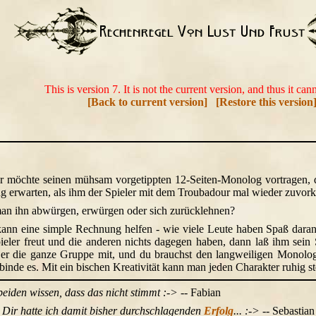
This is version 7. It is not the current version, and thus it can
[Back to current version]
[Restore this version
r möchte seinen mühsam vorgetippten 12-Seiten-Monolog vortragen, d
 erwarten, als ihm der Spieler mit dem Troubadour mal wieder zuvor
man ihn abwürgen, erwürgen oder sich zurücklehnen?
kann eine simple Rechnung helfen - wie viele Leute haben Spaß daran
ieler freut und die anderen nichts dagegen haben, dann laß ihm sein S
ißt er die ganze Gruppe mit, und du brauchst den langweiligen Monolog
binde es. Mit ein bischen Kreativität kann man jeden Charakter ruhig st
eiden wissen, dass das nicht stimmt :->
-- Fabian
i Dir hatte ich damit bisher durchschlagenden
Erfolg
... :->
-- Sebastian