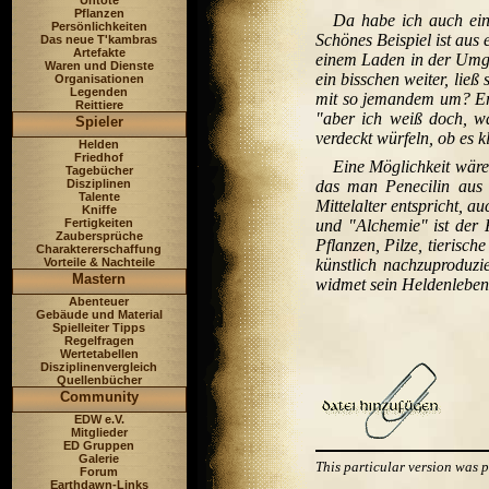
Untote
Pflanzen
Da habe ich auch eine
Persönlichkeiten
Schönes Beispiel ist aus
Das neue T'kambras
Artefakte
einem Laden in der Umgeb
Waren und Dienste
ein bisschen weiter, lie
Organisationen
Legenden
mit so jemandem um? Er 
Reittiere
"aber ich weiß doch, w
Spieler
verdeckt würfeln, ob es 
Helden
Friedhof
Eine Möglichkeit wäre 
Tagebücher
Disziplinen
das man Penecilin aus 
Talente
Mittelalter entspricht, 
Kniffe
Fertigkeiten
und "Alchemie" ist der 
Zaubersprüche
Pflanzen, Pilze, tierisch
Charaktererschaffung
Vorteile & Nachteile
künstlich nachzuproduzi
Mastern
widmet sein Heldenleben 
Abenteuer
Gebäude und Material
Spielleiter Tipps
Regelfragen
Wertetabellen
Disziplinenvergleich
Quellenbücher
Community
EDW e.V.
Mitglieder
ED Gruppen
Galerie
This particular version was
Forum
Earthdawn-Links