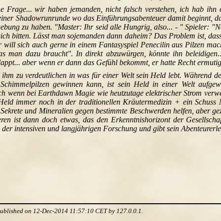
 Frage... wir haben jemanden, nicht falsch verstehen, ich hab ihn 
 einer Shadowrunrunde wo das Einführungsabenteuer damit beginnt, dass 
ung zu haben. "Master: Ihr seid alle Hungrig, also... - " Spieler: "N
ß sich bitten. Lässt man sojemanden dann daheim? Das Problem ist, dass
will sich auch gerne in einem Fantasyspiel Penecilin aus Pilzen ma
as man dazu braucht". In direkt abzuwürgen, könnte ihn beleidigen
klappt... aber wenn er dann das Gefühl bekommt, er hatte Recht ermuti
ihm zu verdeutlichen in was für einer Welt sein Held lebt. Während de
Schimmelpilzen gewinnen kann, ist sein Held in einer Welt aufgew
auch wenn bei Earthdawn Magie wie heutzutage elektrischer Strom verwen
Held immer noch in der traditionellen Kräutermedizin + ein Schuss 
e Sekrete und Mineralien gegen bestimmte Beschwerden helfen, aber gezie
eren ist dann doch etwas, das den Erkenntnishorizont der Gesellschaf
der intensiven und langjährigen Forschung und gibt sein Abenteurerle
 published on 12-Dec-2014 11:57:10 CET by 127.0.0.1
.