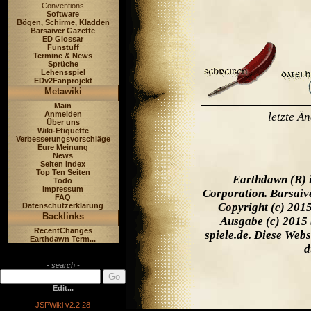
Conventions
Software
Bögen, Schirme, Kladden
Barsaiver Gazette
ED Glossar
Funstuff
Termine & News
Sprüche
Lehensspiel
EDv2Fanprojekt
Metawiki
Main
Anmelden
letzte Ä
Über uns
Wiki-Etiquette
Verbesserungsvorschläge
Eure Meinung
News
Seiten Index
Top Ten Seiten
Earthdawn (R) 
Todo
Impressum
Corporation. Barsaiv
FAQ
Copyright (c) 201
Datenschutzerklärung
Backlinks
Ausgabe (c) 2015 
RecentChanges
spiele.de. Diese Web
Earthdawn Term...
d
- search -
Edit...
JSPWiki v2.2.28