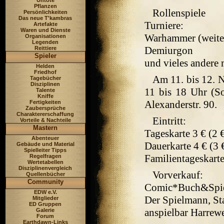
Untote
Pflanzen
Rollenspiele
Persönlichkeiten
Das neue T'kambras
Turniere:
Artefakte
Waren und Dienste
Warhammer (weiter
Organisationen
Legenden
Demiurgon
Reittiere
Spieler
und vieles andere m
Helden
Friedhof
Am 11. bis 12. 
Tagebücher
Disziplinen
11 bis 18 Uhr (
Talente
Kniffe
Alexanderstr. 90.
Fertigkeiten
Zaubersprüche
Charaktererschaffung
Eintritt:
Vorteile & Nachteile
Mastern
Tageskarte 3 € (2
Abenteuer
Dauerkarte 4 € (3
Gebäude und Material
Spielleiter Tipps
Familientageskarte
Regelfragen
Wertetabellen
Disziplinenvergleich
Vorverkauf:
Quellenbücher
Community
Comic*Buch&Spiel
EDW e.V.
Der Spielmann, St
Mitglieder
ED Gruppen
anspielbar Harrew
Galerie
Forum
Earthdawn-Links