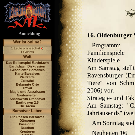
Anmeldung
16. Oldenburger 
Wer ist online?
Programm:
1 Leute online (
chat
)
Familienspiele
1 Guests
Welt
Kinderspiele
Das Rollenspiel Earthdawn
Am Samstag stell
Earthdawn Diskussion
Geschichte Barsaives
Karte Barsaives
Ravensburger (Em
Weltkarte
Zeittafel
Tiere" von Schmi
Bekannte Orte
Travar
2006) vor.
Magie und Astralraum
Niederwelten
Strategie- und Tak
Shadowrun Crossover
Earthdawn 2.5
Am Samstag: "Cl
Die Arena
Barsaiver Leben
Jahrtausends" (wei
Die Rassen Barsaives
Dämonen
Am Sonntag stel
Passionen
Drachen
Neuheiten '06
Kreaturen