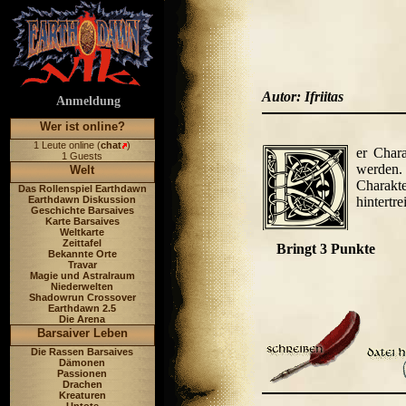
Autor: Ifriitas
Anmeldung
Wer ist online?
1 Leute online (
chat
)
er Char
1 Guests
werden. 
Welt
Charakte
Das Rollenspiel Earthdawn
Earthdawn Diskussion
hintertr
Geschichte Barsaives
Karte Barsaives
Weltkarte
Zeittafel
Bringt 3 Punkte
Bekannte Orte
Travar
Magie und Astralraum
Niederwelten
Shadowrun Crossover
Earthdawn 2.5
Die Arena
Barsaiver Leben
Die Rassen Barsaives
Dämonen
Passionen
Drachen
Kreaturen