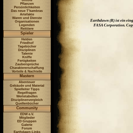
Untote
Pflanzen
Persönlichkeiten
Das neue T'kambras
Artefakte
Waren und Dienste
Earthdawn (R) ist ein ei
Organisationen
FASA Corporation. Copyr
Legenden
Reittiere
Spieler
Helden
Friedhof
Tagebücher
Disziplinen
Talente
Kniffe
Fertigkeiten
Zaubersprüche
Charaktererschaffung
Vorteile & Nachteile
Mastern
Abenteuer
Gebäude und Material
Spielleiter Tipps
Regelfragen
Wertetabellen
Disziplinenvergleich
Quellenbücher
Community
EDW e.V.
Mitglieder
ED Gruppen
Galerie
Forum
Earthdawn-Links