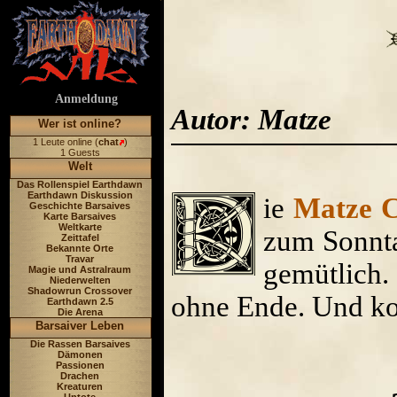
Anmeldung
Autor: Matze
Wer ist online?
1 Leute online (
chat
)
1 Guests
Welt
Das Rollenspiel Earthdawn
Earthdawn Diskussion
ie
Matze 
Geschichte Barsaives
Karte Barsaives
Weltkarte
zum Sonnta
Zeittafel
Bekannte Orte
Travar
gemütlich
Magie und Astralraum
Niederwelten
Shadowrun Crossover
ohne Ende. Und ko
Earthdawn 2.5
Die Arena
Barsaiver Leben
Die Rassen Barsaives
Dämonen
Passionen
Drachen
Kreaturen