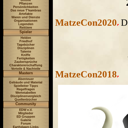
Untote
Pflanzen
Persönlichkeiten
Das neue T'kambras
Artefakte
Waren und Dienste
MatzeCon2020
Di
Organisationen
Legenden
Reittiere
Spieler
Helden
Friedhof
Tagebücher
Disziplinen
Talente
Kniffe
Fertigkeiten
Zaubersprüche
Charaktererschaffung
Vorteile & Nachteile
MatzeCon2018
Mastern
Abenteuer
Gebäude und Material
Spielleiter Tipps
Regelfragen
Wertetabellen
Disziplinenvergleich
Quellenbücher
Community
EDW e.V.
Mitglieder
ED Gruppen
Galerie
Forum
Earthdawn-Links