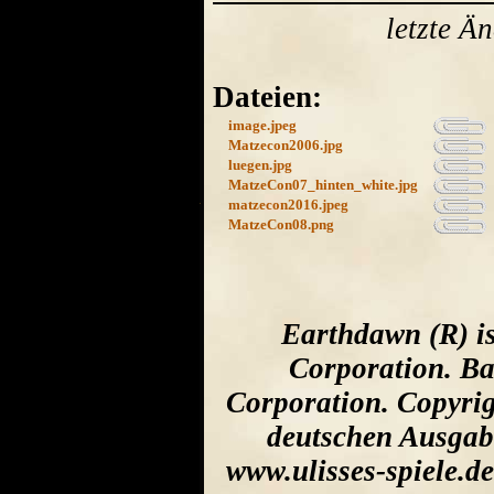
letzte Ä
Dateien:
image.jpeg
Matzecon2006.jpg
luegen.jpg
MatzeCon07_hinten_white.jpg
matzecon2016.jpeg
MatzeCon08.png
Earthdawn (R) i
Corporation. Ba
Corporation. Copyrig
deutschen Ausgab
www.ulisses-spiele.d