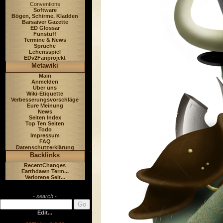
Conventions
Software
Bögen, Schirme, Kladden
Barsaiver Gazette
ED Glossar
Funstuff
Termine & News
Sprüche
Lehensspiel
EDv2Fanprojekt
Metawiki
Main
Anmelden
Über uns
Wiki-Etiquette
Verbesserungsvorschläge
Eure Meinung
News
Seiten Index
Top Ten Seiten
Todo
Impressum
FAQ
Datenschutzerklärung
Backlinks
RecentChanges
Earthdawn Term...
Verlorene Seit...
- search -
Edit...