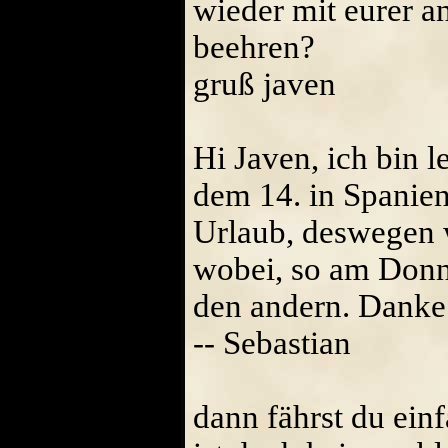
wieder mit eurer a
beehren?
gruß javen
Hi Javen, ich bin le
dem 14. in Spanie
Urlaub, deswegen w
wobei, so am Donn
den andern. Danke j
-- Sebastian
dann fährst du ein