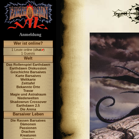
Anmeldung
Wer ist online?
1 Leute online (
chat
)
1 Guests
Welt
Das Rollenspiel Earthdawn
Earthdawn Diskussion
Geschichte Barsaives
Karte Barsaives
Weltkarte
Zeittafel
Bekannte Orte
Travar
Magie und Astralraum
Niederwelten
Shadowrun Crossover
Earthdawn 2.5
Die Arena
Barsaiver Leben
Die Rassen Barsaives
Dämonen
Passionen
Drachen
Kreaturen