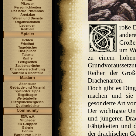
Untote
Pflanzen
Persönlichkeiten
Das neue T'kambras
Artefakte
Waren und Dienste
Organisationen
Legenden
roße D
Reittiere
ander
Spieler
Helden
Große
Friedhof
Tagebücher
um We
Disziplinen
Talente
zu einem hohen
Kniffe
Fertigkeiten
Grundvoraussetzu
Zaubersprüche
Charaktererschaffung
Reihen der Große
Vorteile & Nachteile
Mastern
Drachenarten.
Abenteuer
Doch gibt es Ding
Gebäude und Material
Spielleiter Tipps
machen und sie 
Regelfragen
Wertetabellen
gesonderte Art vo
Disziplinenvergleich
Quellenbücher
Der wichtigste U
Community
EDW e.V.
und jüngeren Dra
Mitglieder
ED Gruppen
Fähigkeiten und 
Galerie
Forum
der drachischen Ge
Earthdawn-Links