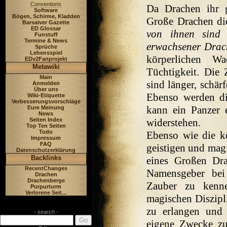
Conventions
Da Drachen ihr 
Software
Bögen, Schirme, Kladden
Große Drachen die 
Barsaiver Gazette
ED Glossar
von ihnen sind 
Funstuff
Termine & News
erwachsener Drac
Sprüche
Lehensspiel
körperlichen W
EDv2Fanprojekt
Metawiki
Tüchtigkeit. Die
Main
sind länger, schär
Anmelden
Über uns
Ebenso werden di
Wiki-Etiquette
Verbesserungsvorschläge
kann ein Panzer 
Eure Meinung
News
Seiten Index
widerstehen.
Top Ten Seiten
Todo
Ebenso wie die k
Impressum
FAQ
geistigen und mag
Datenschutzerklärung
Backlinks
eines Großen Dra
RecentChanges
Namensgeber bei
Drachen
Drachenberge
Zauber zu kenne
Purpurturm
Verlorene Seit...
magischen Diszipl
zu erlangen und 
- search -
eigene Zwecke zu