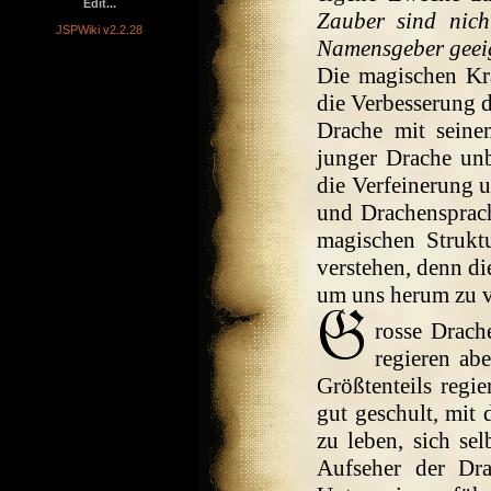
Edit...
Zauber sind nic
JSPWiki v2.2.28
Namensgeber geei
Die magischen Kr
die Verbesserung 
Drache mit seine
junger Drache unb
die Verfeinerung 
und Drachensprac
magischen Struk
verstehen, denn di
um uns herum zu v
rosse Drach
regieren ab
Größtenteils regi
gut geschult, mit
zu leben, sich se
Aufseher der Dra