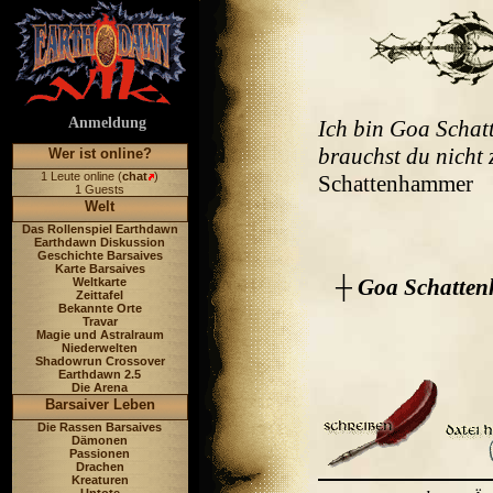
Anmeldung
Ich bin Goa Schat
brauchst du nicht 
Wer ist online?
1 Leute online (
chat
)
Schattenhammer
1 Guests
Welt
Das Rollenspiel Earthdawn
Earthdawn Diskussion
Geschichte Barsaives
Karte Barsaives
┼
Goa Schatten
Weltkarte
Zeittafel
Bekannte Orte
Travar
Magie und Astralraum
Niederwelten
Shadowrun Crossover
Earthdawn 2.5
Die Arena
Barsaiver Leben
Die Rassen Barsaives
Dämonen
Passionen
Drachen
Kreaturen