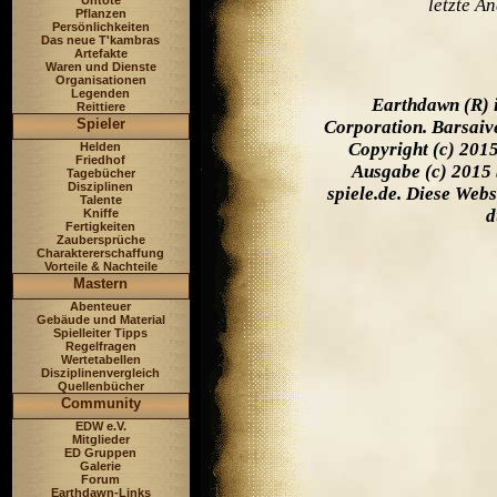
Untote
letzte Ä
Pflanzen
Persönlichkeiten
Das neue T'kambras
Artefakte
Waren und Dienste
Organisationen
Legenden
Earthdawn (R) 
Reittiere
Spieler
Corporation. Barsaiv
Copyright (c) 201
Helden
Friedhof
Ausgabe (c) 2015 
Tagebücher
Disziplinen
spiele.de. Diese Web
Talente
d
Kniffe
Fertigkeiten
Zaubersprüche
Charaktererschaffung
Vorteile & Nachteile
Mastern
Abenteuer
Gebäude und Material
Spielleiter Tipps
Regelfragen
Wertetabellen
Disziplinenvergleich
Quellenbücher
Community
EDW e.V.
Mitglieder
ED Gruppen
Galerie
Forum
Earthdawn-Links