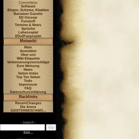
Conventions
Software
Bögen, Schirme, Kladden
Barsaiver Gazette
ED Glossar
Funstuff
Termine & News
Sprüche
Lehensspiel
EDv2Fanprojekt
Metawiki
Main
Anmelden
Über uns
Wiki-Etiquette
Verbesserungsvorschläge
Eure Meinung
News
Seiten Index
Top Ten Seiten
Todo
Impressum
FAQ
Datenschutzerklärung
Backlinks
RecentChanges
Die Arena
GEISTERBESCHWÖ...
- search -
Edit...