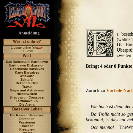
Anmeldung
s beste
(wahnsin
Wer ist online?
Die Ent
1 Leute online (
chat
)
Überprüf
1 Guests
zweiten 
Welt
Das Rollenspiel Earthdawn
Earthdawn Diskussion
Bringt 4 oder 8 Punkte
Geschichte Barsaives
Karte Barsaives
Weltkarte
Zeittafel
Bekannte Orte
Travar
Zurück zu
Vorteile Nach
Magie und Astralraum
Niederwelten
Shadowrun Crossover
Earthdawn 2.5
Die Arena
Wie hoch ist denn de
Barsaiver Leben
Da Trolle nicht so ge
Die Rassen Barsaives
Dämonen
bekommt, ist dies mit vie
Passionen
Drachen
Och menno!
-- TheW
Kreaturen