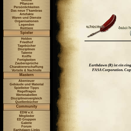
Untote
Pflanzen
Persönlichkeiten
Das neue T'kambras
Artefakte
Waren und Dienste
Organisationen
Legenden
Reittiere
Spieler
Helden
Friedhof
Tagebücher
Disziplinen
Talente
Kniffe
Fertigkeiten
Zaubersprüche
Earthdawn (R) ist ein ei
Charaktererschaffung
FASA Corporation. Copyr
Vorteile & Nachteile
Mastern
Abenteuer
Gebäude und Material
Spielleiter Tipps
Regelfragen
Wertetabellen
Disziplinenvergleich
Quellenbücher
Community
EDW e.V.
Mitglieder
ED Gruppen
Galerie
Forum
Earthdawn-Links