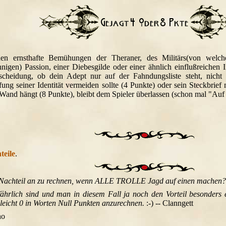
hen ernsthafte Bemühungen der Theraner, des Militärs(von welch
nigen) Passion, einer Diebesgilde oder einer ähnlich einflußreichen 
scheidung, ob dein Adept nur auf der Fahndungsliste steht, nich
ung seiner Identität vermeiden sollte (4 Punkte) oder sein Steckbrief
Wand hängt (8 Punkte), bleibt dem Spieler überlassen (schon mal "Auf 
teile
.
r Nachteil an zu rechnen, wenn ALLE TROLLE Jagd auf einen machen?
fährlich sind und man in diesem Fall ja noch den Vorteil besonders
lleicht 0 in Worten Null Punkten anzurechnen.
:-) -- Clanngett
ho